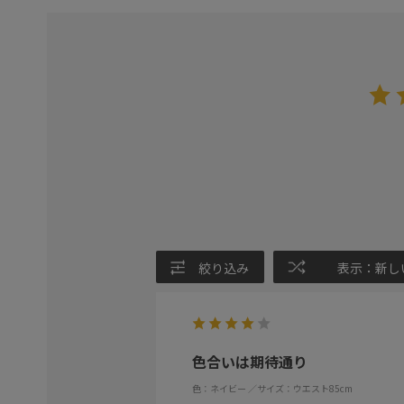
絞り込み
表示：新し
色合いは期待通り
色：ネイビー
／サイズ：ウエスト85cm