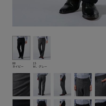
88
15
ネイビー
Ｍ．グレー