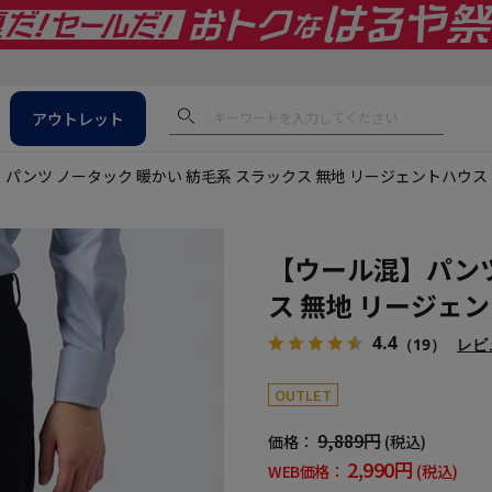
アウトレット
パンツ ノータック 暖かい 紡毛系 スラックス 無地 リージェントハウ
【ウール混】パンツ
ス 無地 リージェ
4.4
（19）
レビ
OUTLET
9,889円
価格：
(税込)
2,990円
WEB価格：
(税込)