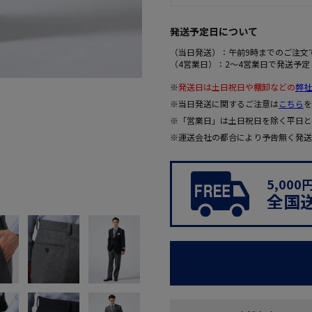
発送予定日について
（当日発送）：午前9時までのご注文
（4営業日）：2～4営業日で発送予定
※
発送日は土日祝日や棚卸などの
弊社
※当日発送に関するご注意は
こちら
を
※「営業日」は土日祝日を除く平日と
※運送会社の都合により予告無く発送
5,00
全国