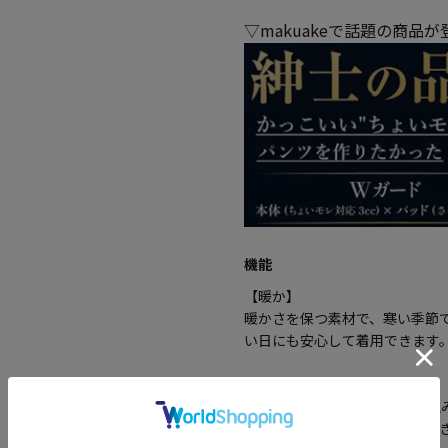
▽makuakeで話題の商品
機能
【暖か】
暖かさを保つ素材で、寒い季節
い日にも安心して着用できます
【ノータック】
パンツの腰回りに生地の折り込
で洗練された印象を与え、すっ