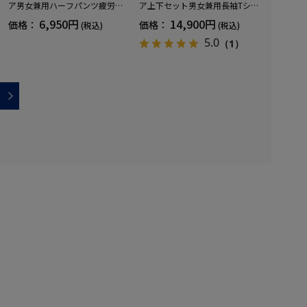
ア男女兼用ハーフパンツ疲労回
ア上下セット男女兼用長袖Tシャ
復血行促進遠赤外線快眠NANOM
ツ+ロングパンツ疲労回復血行促
6,950円
14,900円
価格：
価格：
(税込)
(税込)
IX(R)【一般医療機器】SS～LLサ
進遠赤外線快眠NANOMIX(R)【一
イズ
般医療機器】SS～LLサイズ
5.0
（1）