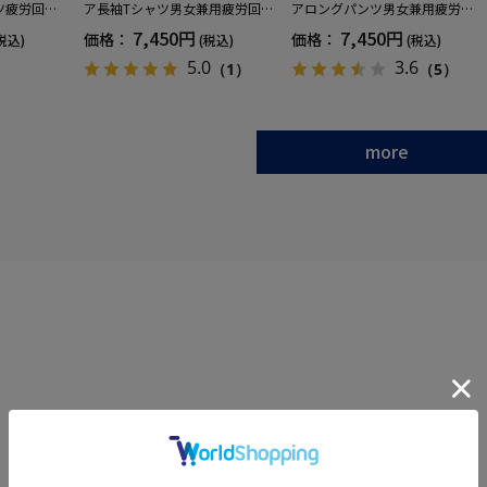
ツ疲労回復
ア長袖Tシャツ男女兼用疲労回復
アロングパンツ男女兼用疲労回
ANOMIX
血行促進遠赤外線快眠NANOMIX
復血行促進遠赤外線快眠NANOM
7,450円
7,450円
価格：
価格：
税込)
(税込)
(税込)
SS～LLサイ
(R)【一般医療機器】SS～LLサイ
IX(R)【一般医療機器】SS～LLサ
ズ
イズ
5.0
3.6
（1）
（5）
more