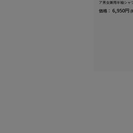
ア男女兼用半袖シャ
血行促進遠赤外線快眠N
6,950円
価格：
(
(R)【一般医療機器】
ズ