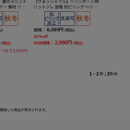
】鹿の子ニット
【ウォッシャブル】ヘリンボーン柄
ナー 無地 リッ
ニットジレ 放電 抗ピリング ヘリン
ボン ベスト リッケンバッカー 秋冬
6,589円
価格：
込)
(税込)
55%off
2,990円
WEB価格：
(税込)
(税込)
／3点で3,000円
1 - 2
2
件 /
件中
関連した商品が表示されます。