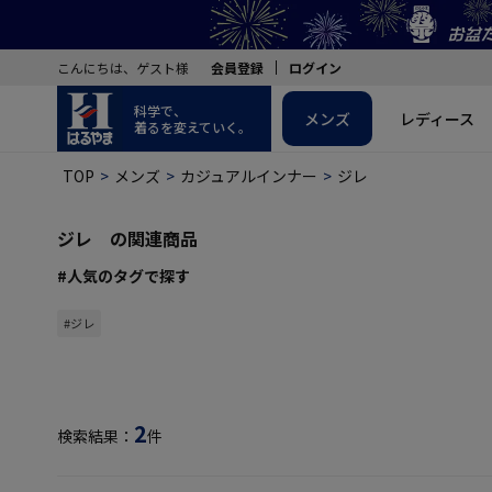
こんにちは、ゲスト様
会員登録
ログイン
科学で、
メンズ
レディース
着るを変えていく。
TOP
メンズ
カジュアルインナー
ジレ
ジレ の関連商品
#人気のタグで探す
#ジレ
2
検索結果：
件