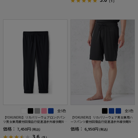
5.0
（1）
全5色
全3色
【YOKUNERU】リカバリーウェアロングパン
【YOKUNERU】リカバリーウェア男女兼用ハ
ツ男女兼用疲労回復血行促進遠赤外線快眠NA
ーフパンツ疲労回復血行促進遠赤外線快眠NA
NOMIX(R)【一般医療機器】SS～LLサイズ
NOMIX(R)【一般医療機器】SS～LLサイズ
価格：
価格：
7,450円
6,950円
(税込)
(税込)
3.6
（5）