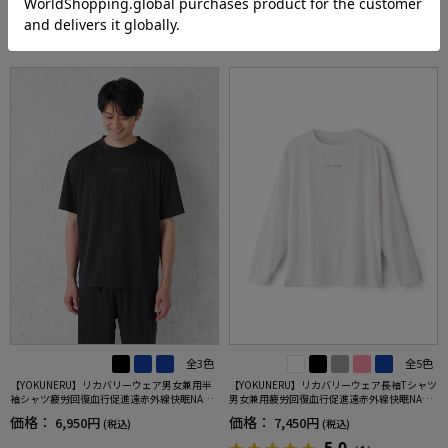
RECOMMEND ITEM
全3色
全5色
【YOKUNERU】リカバリーウェア男女兼用半
【YOKUNERU】リカバリーウェア長袖Tシャツ
袖シャツ疲労回復血行促進遠赤外線快眠NANO
男女兼用疲労回復血行促進遠赤外線快眠NANO
MIX(R)【一般医療機器】SS～LLサイズ
MIX(R)【一般医療機器】SS～LLサイズ
価格：
価格：
6,950円
7,450円
(税込)
(税込)