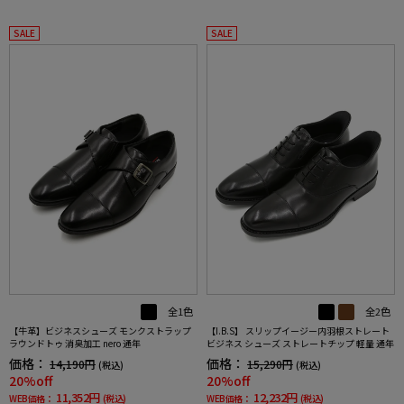
SALE
SALE
全1色
全2色
【牛革】ビジネスシューズ モンクストラップ
【I.B.S】 スリップイージー内羽根ストレート
ラウンドトゥ 消臭加工 nero 通年
ビジネス シューズ ストレートチップ 軽量 通年
価格：
価格：
14,190円
15,290円
(税込)
(税込)
20%off
20%off
11,352円
12,232円
WEB価格：
(税込)
WEB価格：
(税込)