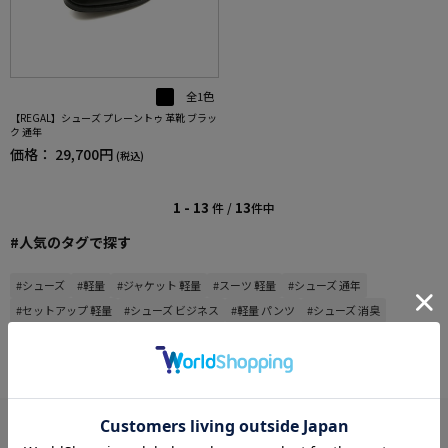
全1色
【REGAL】シューズ プレーントゥ 革靴 ブラッ
ク 通年
価格：
29,700円
(税込)
1 - 13
13
件 /
件中
#人気のタグで探す
#シューズ
#軽量
#ジャケット 軽量
#スーツ 軽量
#シューズ 通年
#セットアップ 軽量
#シューズ ビジネス
#軽量 パンツ
#シューズ 消臭
もっと見る
※クリックするとタグに関連した商品が表示されます。
あなたへのおすすめ