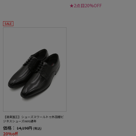
★2点目20%OFF
SALE
【消臭加工】シューズスワールトゥ外羽根ビ
ジネスシューズnero通年
価格：
14,190円
(税込)
20%off