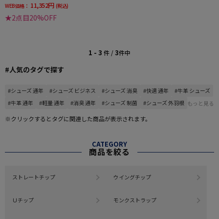
11,352円
WEB価格：
(税込)
★2点目20%OFF
1 - 3
3
件 /
件中
#人気のタグで探す
#シューズ 通年
#シューズ ビジネス
#シューズ 消臭
#快適 通年
#牛革 シューズ
#牛革 通年
#軽量 通年
#消臭 通年
#シューズ 制菌
#シューズ 外羽根
もっと見る
※クリックするとタグに関連した商品が表示されます。
CATEGORY
商品を絞る
ストレートチップ
ウイングチップ
Ｕチップ
モンクストラップ