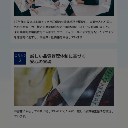
1974年の設立以来培ってきた圧倒的な流通経路を駆使し、大量仕入れや国内
外の生地メーカー様との共同開発などで素材の低コスト化に成功しました。
また実用的な機能性を生み出す仕立て、ディテールにまで気を配ったデザイン
を徹底的に追求し、高品質・低価格を実現しています
厳しい品質管理体制に基づく
こだわり
2
安心の実現
お客様に安心してお買い物していただくために、厳しい品質検査基準を設定し
ています。