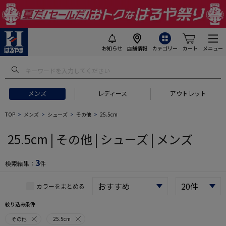
お知らせ
店舗情報
カテゴリー
カート
メニュー
 ギフトにおすすめ
#セットアップ スーツ
#長袖 ワイシャツ
#スー
メンズ
レディース
アウトレット
TOP
メンズ
シューズ
その他
25.5cm
25.5cm | その他 | シューズ | メンズ
3
検索結果：
件
カラーをまとめる
絞り込み条件
その他
25.5cm