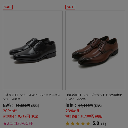
SALE
SALE
【消臭加工】シューズスワールトゥビジネス
【消臭加工】シューズラウンドトゥ外羽根ヒ
シューズnero
モスワールnero
価格：
価格：
10,890円
14,190円
(税込)
(税込)
20%off
23%off
8,712円
10,900円
WEB価格：
(税込)
WEB価格：
(税込)
5.0
★2点目20%OFF
（1）