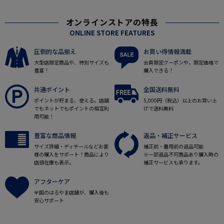
オンラインストアの特長
ONLINE STORE FEATURES
圧倒的な品揃え
お買い得情報満載
大型店限定商品や、特別サイズも
会員限定クーポンや、限定価格で
豊富！
購入できる！
共通ポイント
全国送料無料
ポイントが貯まる、使える。店舗
5,000円（税込）以上のお買い上
でもネットでもポイントの相互利
げで送料無料
用可能！
豊富な商品情報
返品・補正サービス
サイズ詳細・ディテールなどお客
補正前・着用前の返品可能
様の購入をサポート！商品により
※一部返品不可商品あり購入時の
店頭在庫も表示。
補正サービスも承ります。
アフターケア
全国のはるやま店舗が、購入後も
安心サポート