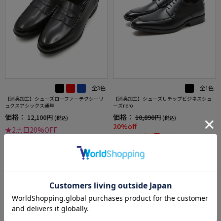
全3色
全1色
【消臭加工】シューズローファーテクシーリ
【消臭加工】シューズＵチップビジネスシュ
ュクスアシックス通年
ーズnero
価格：
価格：
12,100円
10,890円
(税込)
(税込)
20%off
★2点目20%OFF
8,712円
WEB価格：
(税込)
★2点目20%OFF
4.0
（1）
more