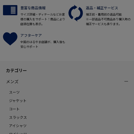
豊富な商品情報
返品・補正サービス
サイズ詳細・ディテールなどお客
補正前・着用前の返品可能
様の購入をサポート！商品により
※一部返品不可商品あり購入時の
店頭在庫も表示。
補正サービスも承ります。
アフターケア
全国のはるやま店舗が、購入後も
安心サポート
カテゴリー
メンズ
スーツ
ジャケット
コート
スラックス
アイシャツ
ワイシャツ