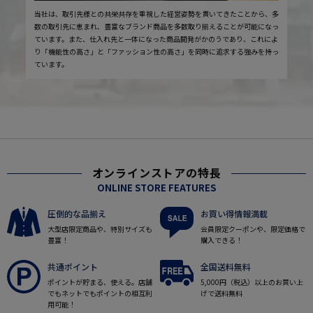
当社は、取引先様との共栄共存を重視した経営姿勢を貫いてきたことから、多
数の取引先に恵まれ、豊富なブランド商品を多数取り揃えることが可能になっ
ています。また、仕入れ先と一体になった商品開発がかのうであり、これによ
り「機能性の高さ」と「ファッション性の高さ」を同時に追求する強みを持っ
ています。
オンラインストアの特長
ONLINE STORE FEATURES
圧倒的な品揃え
お買い得情報満載
大型店限定商品や、特別サイズも
会員限定クーポンや、限定価格で
豊富！
購入できる！
共通ポイント
全国送料無料
ポイントが貯まる、使える。店舗
5,000円（税込）以上のお買い上
でもネットでもポイントの相互利
げで送料無料
用可能！