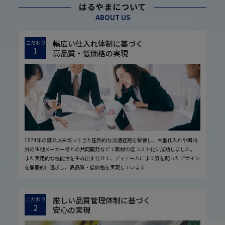
はるやまについて
ABOUT US
幅広い仕入れ体制に基づく
こだわり
1
高品質・低価格の実現
1974年の設立以来培ってきた圧倒的な流通経路を駆使し、大量仕入れや国内
外の生地メーカー様との共同開発などで素材の低コスト化に成功しました。
また実用的な機能性を生み出す仕立て、ディテールにまで気を配ったデザイン
を徹底的に追求し、高品質・低価格を実現しています
厳しい品質管理体制に基づく
こだわり
2
安心の実現