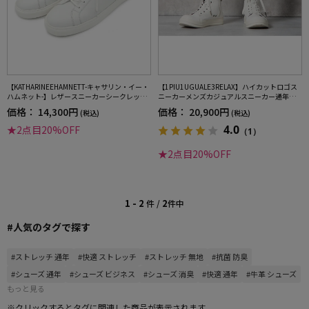
【KATHARINEEHAMNETT-キャサリン・イー・
【1PIU1UGUALE3RELAX】ハイカットロゴス
ハムネット-】レザースニーカーシークレット
ニーカーメンズカジュアルスニーカー通年
ヒール本革軽量シューズ通年
（ウノピゥウノウグァーレトレ）
価格：
14,300円
価格：
20,900円
(税込)
(税込)
4.0
★2点目20%OFF
（1）
★2点目20%OFF
1 - 2
2
件 /
件中
#人気のタグで探す
#ストレッチ 通年
#快適 ストレッチ
#ストレッチ 無地
#抗菌 防臭
#シューズ 通年
#シューズ ビジネス
#シューズ 消臭
#快適 通年
#牛革 シューズ
もっと見る
※クリックするとタグに関連した商品が表示されます。