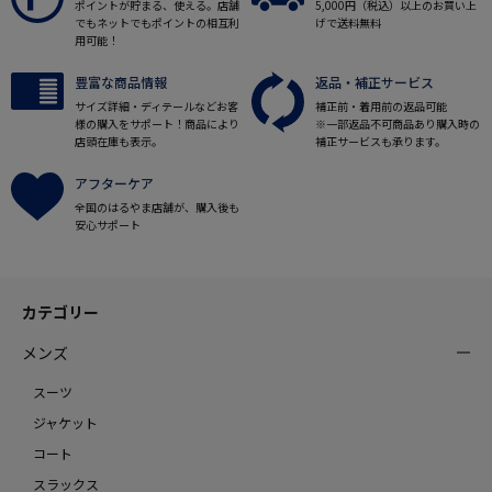
ポイントが貯まる、使える。店舗
5,000円（税込）以上のお買い上
でもネットでもポイントの相互利
げで送料無料
用可能！
豊富な商品情報
返品・補正サービス
サイズ詳細・ディテールなどお客
補正前・着用前の返品可能
様の購入をサポート！商品により
※一部返品不可商品あり購入時の
店頭在庫も表示。
補正サービスも承ります。
アフターケア
全国のはるやま店舗が、購入後も
安心サポート
カテゴリー
メンズ
スーツ
ジャケット
コート
スラックス