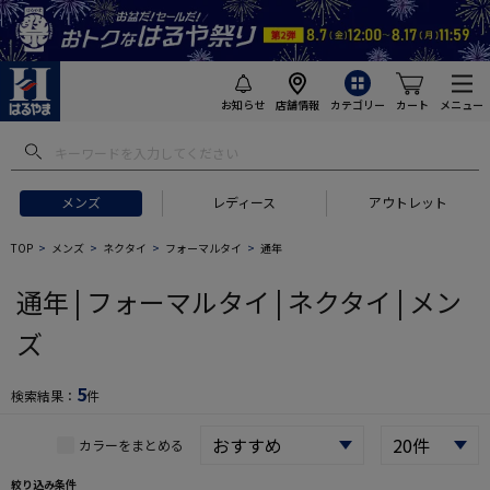
お知らせ
店舗情報
カテゴリー
カート
メニュー
 ギフトにおすすめ
#セットアップ スーツ
#長袖 ワイシャツ
#スー
メンズ
レディース
アウトレット
TOP
メンズ
ネクタイ
フォーマルタイ
通年
通年 | フォーマルタイ | ネクタイ | メン
ズ
5
検索結果：
件
カラーをまとめる
絞り込み条件