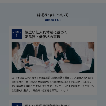
はるやまについて
ABOUT US
幅広い仕入れ体制に基づく
こだわり
1
高品質・低価格の実現
1974年の設立以来培ってきた圧倒的な流通経路を駆使し、大量仕入れや国内
外の生地メーカー様との共同開発などで素材の低コスト化に成功しました。
また実用的な機能性を生み出す仕立て、ディテールにまで気を配ったデザイン
を徹底的に追求し、高品質・低価格を実現しています
厳しい品質管理体制に基づく
こだわり