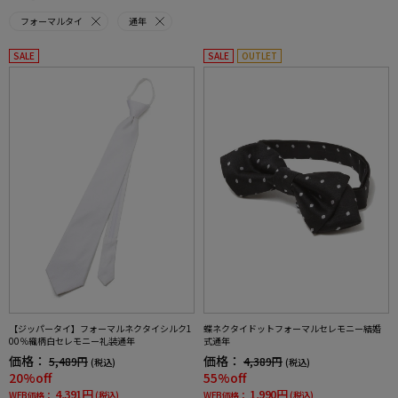
フォーマルタイ
通年
SALE
SALE
OUTLET
【ジッパータイ】フォーマルネクタイシルク1
蝶ネクタイドットフォーマルセレモニー結婚
00％織柄白セレモニー礼装通年
式通年
価格：
価格：
5,489円
4,389円
(税込)
(税込)
20%off
55%off
4,391円
1,990円
WEB価格：
(税込)
WEB価格：
(税込)