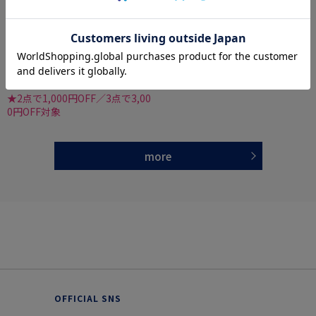
全2色
全4色
礼装フォーマルネクタイモーニングタイ
蝶ネクタイドットフォーマルセレモニー結婚
式通年
価格：
価格：
5,489円
4,389円
(税込)
(税込)
20%off
55%off
4,391円
1,990円
WEB価格：
(税込)
WEB価格：
(税込)
★2点で1,000円OFF／3点で3,00
0円OFF対象
more
OFFICIAL SNS