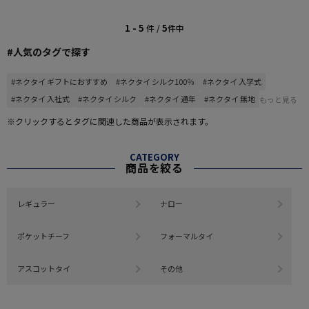
1 - 5
5
件 /
件中
#人気のタグで探す
#ネクタイ ギフトにおすすめ
#ネクタイ シルク100％
#ネクタイ 入学式
#ネクタイ 入社式
#ネクタイ シルク
#ネクタイ 通年
#ネクタイ 無地
もっと見る
※クリックするとタグに関連した商品が表示されます。
CATEGORY
商品を絞る
レギュラー
ナロー
ポケットチーフ
フォーマルタイ
アスコットタイ
その他