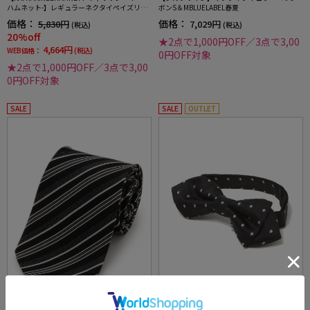
ハムネット-】レギュラーネクタイペイズリー
ボンS＆MBLUELABEL春夏
柄シルク100%7.5cm巾
価格：
価格：
5,830円
7,029円
(税込)
(税込)
20%off
★2点で1,000円OFF／3点で3,00
4,664円
WEB価格：
(税込)
0円OFF対象
★2点で1,000円OFF／3点で3,00
0円OFF対象
SALE
SALE
OUTLET