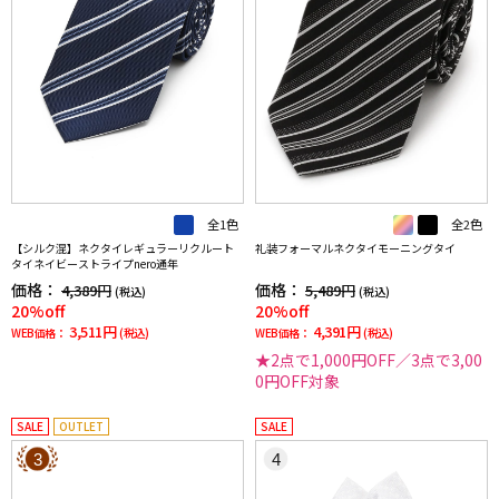
全1色
全2色
【シルク混】ネクタイレギュラーリクルート
礼装フォーマルネクタイモーニングタイ
タイネイビーストライプnero通年
価格：
価格：
4,389円
5,489円
(税込)
(税込)
20%off
20%off
3,511円
4,391円
WEB価格：
(税込)
WEB価格：
(税込)
★2点で1,000円OFF／3点で3,00
0円OFF対象
SALE
OUTLET
SALE
3
4