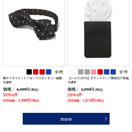
全4色
全7色
蝶ネクタイドットフォーマルセレモニー結婚
【シルク100％】ポケットチーフ簡易式千鳥格
式通年
子通年
価格：
価格：
4,389円
2,090円
(税込)
(税込)
55%off
20%off
1,990円
1,672円
WEB価格：
(税込)
WEB価格：
(税込)
more