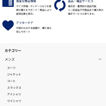
豊富な商品情報
返品・補正サービス
サイズ詳細・ディテールなどお客
補正前・着用前の返品可能
様の購入をサポート！商品により
※一部返品不可商品あり購入時の
店頭在庫も表示。
補正サービスも承ります。
アフターケア
全国のはるやま店舗が、購入後も
安心サポート
カテゴリー
メンズ
スーツ
ジャケット
コート
スラックス
アイシャツ
ワイシャツ