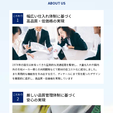
ABOUT US
幅広い仕入れ体制に基づく
こだわり
1
高品質・低価格の実現
1974年の設立以来培ってきた圧倒的な流通経路を駆使し、大量仕入れや国内
外の生地メーカー様との共同開発などで素材の低コスト化に成功しました。
また実用的な機能性を生み出す仕立て、ディテールにまで気を配ったデザイン
を徹底的に追求し、高品質・低価格を実現しています
厳しい品質管理体制に基づく
こだわり
2
安心の実現