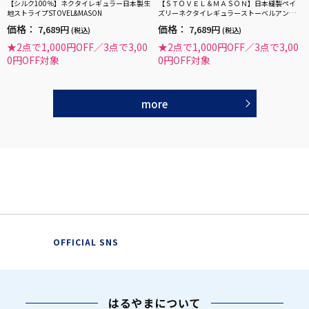
【シルク100％】ネクタイレギュラー日本製生
【ＳＴＯＶＥＬ＆ＭＡＳＯＮ】日本縫製ペイ
地ストライプSTOVEL&MASON
ズリーネクタイレギュラーストーベルアンド
メイソン春夏
価格：
価格：
7,689円
7,689円
(税込)
(税込)
★2点で1,000円OFF／3点で3,00
★2点で1,000円OFF／3点で3,00
0円OFF対象
0円OFF対象
more
OFFICIAL SNS
はるやまについて