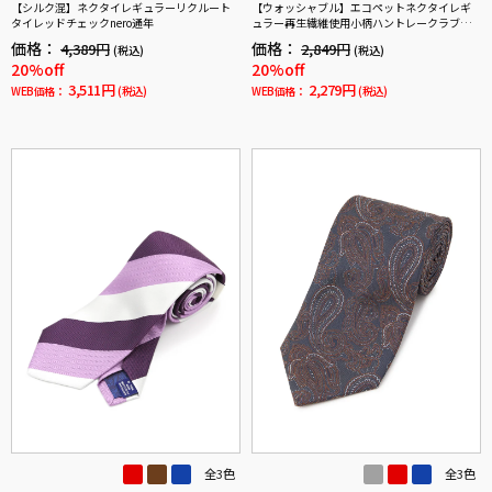
【シルク混】ネクタイレギュラーリクルート
【ウォッシャブル】エコペットネクタイレギ
タイレッドチェックnero通年
ュラー再生繊維使用小柄ハントレークラブ通
年
価格：
価格：
4,389円
2,849円
(税込)
(税込)
20%off
20%off
3,511円
2,279円
WEB価格：
(税込)
WEB価格：
(税込)
全3色
全3色