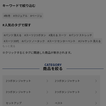
キーワードで絞り込む
#秋冬
#カジュアル
#ベージュ
#人気のタグで探す
#パンツ 洗える
#スーツ 2つボタン
#洗える スーツ
#パンツ ストレッチ
#スーツ 30代
#パンツ ノータック
#スーツ センターベント
#ジャケット 洗える
もっと見る
※クリックするとタグに関連した商品が表示されます。
CATEGORY
商品を絞る
2つボタン ジャケット
2つボタン ジャケット
3つボタン ジャケット
3つボタン ジャケット
セットアップ
ベスト