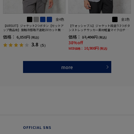
全4色
全1色
【AIRSUIT】ジャケット2つボタン【セットア
【ウォッシャブル】ジャケット段返り3つボタ
ップ商品有】接触冷感吸汗速乾UVカット無地
ンストレッチサッカー素材軽量マイクロチェ
春夏
ック春夏
価格：
価格：
6,050円
17,490円
(税込)
(税込)
38%off
3.8
（5）
10,900円
WEB価格：
(税込)
more
OFFICIAL SNS