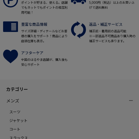
ポイントが貯まる、使える。店舗
5,000円（税込）以上のお買い上
でもネットでもポイントの相互利
げで送料無料
用可能！
豊富な商品情報
返品・補正サービス
サイズ詳細・ディテールなどお客
補正前・着用前の返品可能
様の購入をサポート！商品により
※一部返品不可商品あり購入時の
店頭在庫も表示。
補正サービスも承ります。
アフターケア
全国のはるやま店舗が、購入後も
安心サポート
カテゴリー
メンズ
スーツ
ジャケット
コート
スラックス