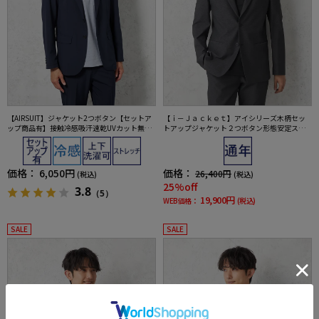
【AIRSUIT】ジャケット2つボタン【セットア
【ｉ－Ｊａｃｋｅｔ】アイシリーズ木柄セッ
ップ商品有】接触冷感吸汗速乾UVカット無地
トアップジャケット２つボタン形態安定スト
春夏
レッチ軽量ウォッシャブル通年
価格：
6,050円
価格：
26,400円
(税込)
(税込)
25%off
3.8
（5）
19,900円
WEB価格：
(税込)
SALE
SALE