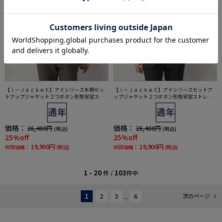
【ｉ－Ｊａｃｋｅｔ】アイシリーズ木柄セッ
【ｉ－Ｊａｃｋｅｔ】アイシリーズセットア
トアップジャケット２つボタン形態安定スト
ップジャケット２つボタン形態安定ストレッ
レッチ軽量ウォッシャブル通年
チ軽量ウォッシャブル通年
価格：
価格：
26,400円
26,400円
(税込)
(税込)
25%off
25%off
19,900円
19,900円
WEB価格：
(税込)
WEB価格：
(税込)
1 - 20
103
件 /
件中
1
2
3
...
6
次のページ