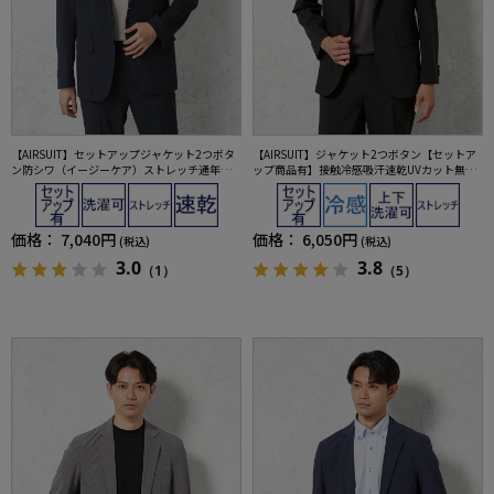
【AIRSUIT】セットアップジャケット2つボタ
【AIRSUIT】ジャケット2つボタン【セットア
ン防シワ（イージーケア）ストレッチ通年吸
ップ商品有】接触冷感吸汗速乾UVカット無地
汗速乾UVカット春夏
春夏
価格：
7,040円
価格：
6,050円
(税込)
(税込)
3.0
3.8
（1）
（5）