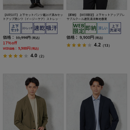
【AIRSUIT】上下セットパンツ裾上げ済みセッ
【即納】【WEB限定】上下セットアップブレ
トアップ防シワ（イージーケア）ストレッチ
サブルクール通気清涼無地春夏
通年吸汗速乾UVカット2つボタンジャケットノ
ータックスラックス春夏
価格：
価格：
9,900円
11,990円
(税込)
(税込)
17%off
4.2
（13）
9,900円
WEB価格：
(税込)
4.0
（2）