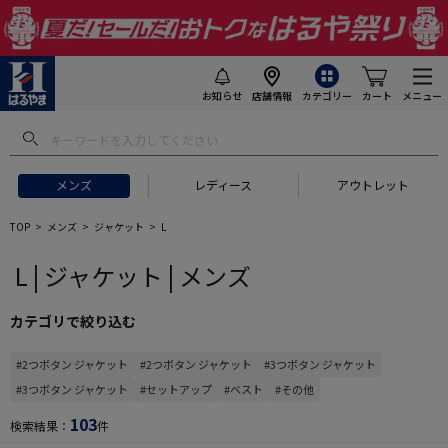
お知らせ
店舗情報
カテゴリー
カート
メニュー
 ギフトにおすすめ
#セットアップ スーツ
#長袖 ワイシャツ
#スー
メンズ
レディース
アウトレット
TOP
メンズ
ジャケット
L
L | ジャケット | メンズ
カテゴリで絞り込む
#2つボタン ジャケット
#2つボタン ジャケット
#3つボタン ジャケット
#3つボタン ジャケット
#セットアップ
#ベスト
#その他
103
検索結果：
件