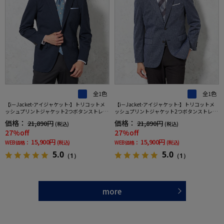
全1色
全1色
【i－Jacket-アイジャケット-】トリコットメ
【i－Jacket-アイジャケット-】トリコットメ
ッシュプリントジャケット2つボタンストレッ
ッシュプリントジャケット2つボタンストレッ
チ高通気軽量ネイビー無地春夏
チ高通気軽量ブルー無地春夏
価格：
価格：
21,890円
21,890円
(税込)
(税込)
27%off
27%off
15,900円
15,900円
WEB価格：
(税込)
WEB価格：
(税込)
5.0
5.0
（1）
（1）
more