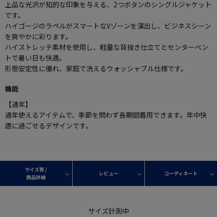
上品な光沢が知的な印象を与える、2つボタンのシングルジャケット
です。
ハイゴージのラペルがスマートなVゾーンを演出し、ビジネスシーン
を爽やかに彩ります。
ハイストレッチ素材を使用し、軽量な背抜き仕立てとセンターベン
トで暑い日も快適。
形態安定性に優れ、家庭で洗えるウォッシャブル仕様です。
機能
【通年】
通年使えるアイテムで、季節を問わず長期間着用できます。年中快
適に過ごせるデザインです。
サイズ表 /
レビュー
コーディネート
商品詳細
サイズ計測中