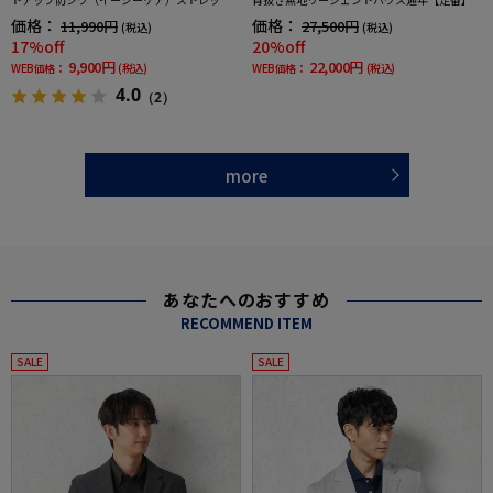
通年吸汗速乾UVカット2つボタンジャケットノ
価格：
価格：
11,990円
27,500円
(税込)
(税込)
ータックスラックス春夏
17%off
20%off
9,900円
22,000円
WEB価格：
(税込)
WEB価格：
(税込)
4.0
（2）
more
あなたへのおすすめ
RECOMMEND ITEM
SALE
SALE