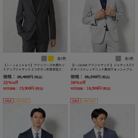
全2色
全1色
【ｉ－Ｊａｃｋｅｔ】アイシリーズ木柄セッ
【i－Jacket-アイジャケット-】ジャケット2つ
トアップジャケット２つボタン形態安定スト
ボタンストレッチニット素材ウォッシャブル
レッチ軽量ウォッシャブル通年
価格：
価格：
26,400円
26,290円
(税込)
(税込)
25%off
36%off
19,900円
16,900円
WEB価格：
(税込)
WEB価格：
(税込)
SALE
OUTLET
SALE
OUTLET