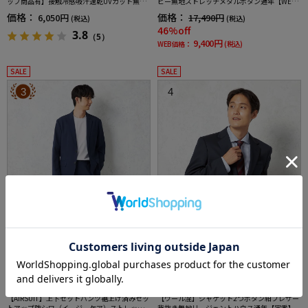
ップ商品有】接触冷感吸汗速乾UVカット無地
ビー無地ストレッチメタルボタン通年【WEB
春夏
限定】【セットアップ対応】
価格：
価格：
6,050円
17,490円
(税込)
(税込)
46%off
3.8
（5）
9,400円
WEB価格：
(税込)
SALE
SALE
3
4
全3色
全1色
【AIRSUIT】上下セットパンツ裾上げ済みセッ
【ウール混】ジャケット2つボタン紺ブレザー
トアップ防シワ（イージーケア）ストレッチ
背抜き無地リージェントハウス通年【定番】