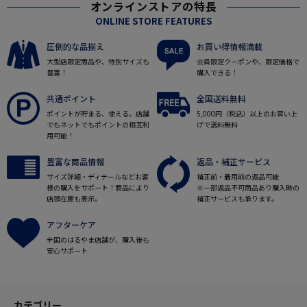
オンラインストアの特長
ONLINE STORE FEATURES
圧倒的な品揃え
お買い得情報満載
大型店限定商品や、特別サイズも
会員限定クーポンや、限定価格で
豊富！
購入できる！
共通ポイント
全国送料無料
ポイントが貯まる、使える。店舗
5,000円（税込）以上のお買い上
でもネットでもポイントの相互利
げで送料無料
用可能！
豊富な商品情報
返品・補正サービス
サイズ詳細・ディテールなどお客
補正前・着用前の返品可能
様の購入をサポート！商品により
※一部返品不可商品あり購入時の
店頭在庫も表示。
補正サービスも承ります。
アフターケア
全国のはるやま店舗が、購入後も
安心サポート
カテゴリー