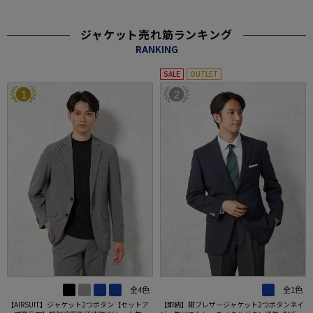
ジャケット売れ筋ランキング
RANKING
SALE
OUTLET
1
2
全4色
全1色
【AIRSUIT】ジャケット2つボタン【セットア
【即納】紺ブレザージャケット2つボタンネイ