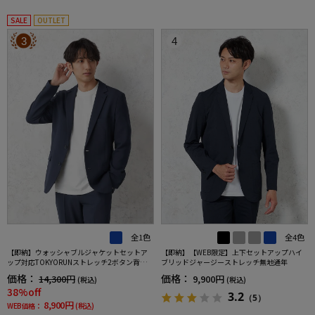
SALE
OUTLET
3
4
全1色
全4色
【即納】ウォッシャブルジャケットセットア
【即納】【WEB限定】上下セットアップハイ
ップ対応TOKYORUNストレッチ2ボタン背抜き
ブリッドジャージーストレッチ無地通年
仕様ブレスエフェクト生地春夏
価格：
価格：
14,300円
9,900円
(税込)
(税込)
38%off
3.2
（5）
8,900円
WEB価格：
(税込)