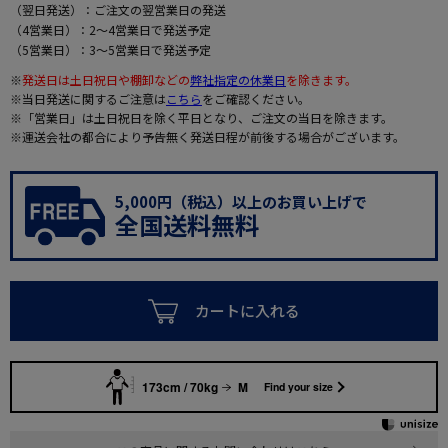
（翌日発送）：ご注文の翌営業日の発送
（4営業日）：2～4営業日で発送予定
（5営業日）：3～5営業日で発送予定
※
発送日は土日祝日や棚卸などの
弊社指定の休業日
を除きます。
※当日発送に関するご注意は
こちら
をご確認ください。
※「営業日」は土日祝日を除く平日となり、ご注文の当日を除きます。
※運送会社の都合により予告無く発送日程が前後する場合がございます。
5,000円（税込）以上のお買い上げで
全国送料無料
カートに入れる
173cm / 70kg
M
Find your size