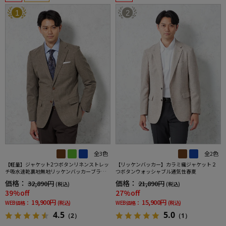
1
2
全3色
全2色
【軽量】ジャケット2つボタンリネンストレッ
【リッケンバッカー】カラミ織ジャケット２
チ吸水速乾裏地無地リッケンバッカーブラッ
つボタンウォッシャブル通気性春夏
ク春夏
価格：
価格：
32,890円
21,890円
(税込)
(税込)
39%off
27%off
19,900円
15,900円
WEB価格：
(税込)
WEB価格：
(税込)
4.5
5.0
（2）
（1）