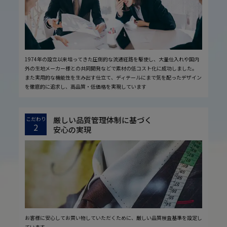
1974年の設立以来培ってきた圧倒的な流通経路を駆使し、大量仕入れや国内
外の生地メーカー様との共同開発などで素材の低コスト化に成功しました。
また実用的な機能性を生み出す仕立て、ディテールにまで気を配ったデザイン
を徹底的に追求し、高品質・低価格を実現しています
厳しい品質管理体制に基づく
こだわり
2
安心の実現
お客様に安心してお買い物していただくために、厳しい品質検査基準を設定し
ています。