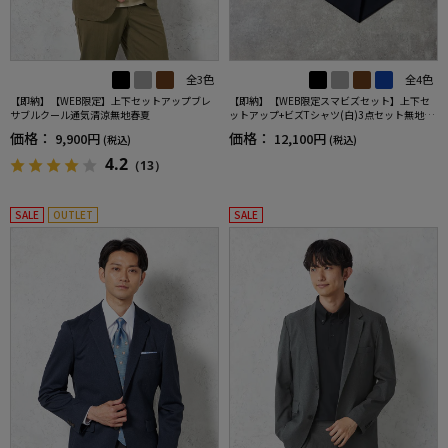
全3色
全4色
【即納】【WEB限定】上下セットアップブレ
【即納】【WEB限定スマビズセット】上下セ
サブルクール通気清涼無地春夏
ットアップ+ビズTシャツ(白)3点セット無地春
夏
価格：
価格：
9,900円
12,100円
(税込)
(税込)
4.2
（13）
SALE
OUTLET
SALE