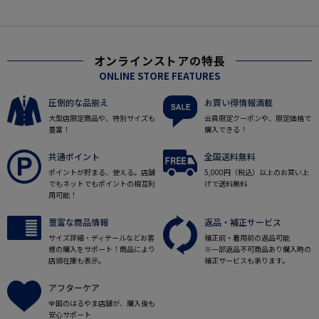
オンラインストアの特長
ONLINE STORE FEATURES
圧倒的な品揃え
お買い得情報満載
大型店限定商品や、特別サイズも
会員限定クーポンや、限定価格で
豊富！
購入できる！
共通ポイント
全国送料無料
ポイントが貯まる、使える。店舗
5,000円（税込）以上のお買い上
でもネットでもポイントの相互利
げで送料無料
用可能！
豊富な商品情報
返品・補正サービス
サイズ詳細・ディテールなどお客
補正前・着用前の返品可能
様の購入をサポート！商品により
※一部返品不可商品あり購入時の
店頭在庫も表示。
補正サービスも承ります。
アフターケア
全国のはるやま店舗が、購入後も
安心サポート