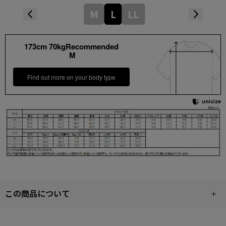
M
L
LL
173cm 70kgRecommended
M
Find out more on your body type
この商品について