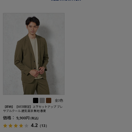
全3色
【即納】【WEB限定】上下セットアップ ブレ
サブルクール 通気清涼 無地 春夏
価格：
9,900円
(税込)
4.2
（13）