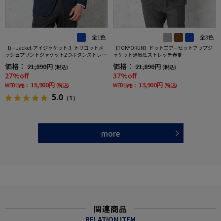
全1色
全3色
【i－Jacket-アイジャケット-】トリコットメ
【TOKYORUN】ドットエアーセットアップジ
ッシュプリントジャケット2つボタンストレッ
ャケット通気性ストレッチ春夏
チ高通気軽量ネイビー無地春夏
価格：
価格：
21,890円
21,890円
(税込)
(税込)
27%off
37%off
15,900円
13,900円
WEB価格：
(税込)
WEB価格：
(税込)
5.0
（1）
more
関連商品
RELATION ITEM