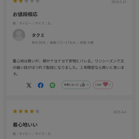
2026.5.23
お値段相応
色：ネイビー
／サイズ：3L
タクミ
年代:
50代
身長:
171～175cm
体型:
大柄
着心地は良いが、襟がナヨナヨで安物とバレる。ワンシーズンで又
の縫い目がほつれて駄目になりました。１年限定なら良いと思いま
す。
参考になった
0
Like!
0
2025.6.4
着心地いい
色：ネイビー
／サイズ：3L