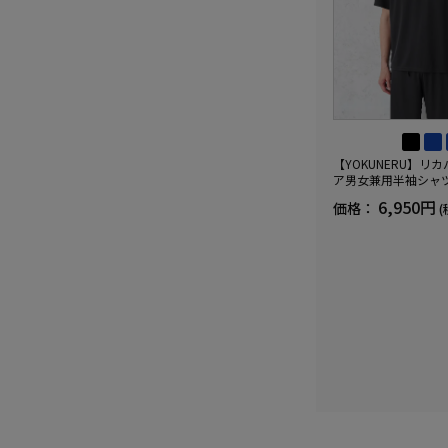
【YOKUNERU】リ
ア男女兼用半袖シャ
血行促進遠赤外線快眠N
6,950円
価格：
(
(R)【一般医療機器】
ズ