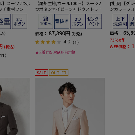
ル】スーツ2つボ
【尾州生地/ウール100％】スーツ2
[礼服]【グ
ッチ素材ワンタ
つボタンネイビーシャドウストライ
ンカラーフォー
-Suit-アイスー
プSTOVEL&MASON
URAセレモ
デザイン】
87,890円
65,8
価格：
税込)
価格：
(税込)
73%off
4.0
（1）
円
1
WEB価格：
(税込)
★2着目50%OFF対象
11）
SALE
OUTLET