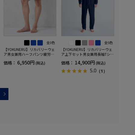
全3色
全5色
【YOKUNERU】リカバリーウェ
【YOKUNERU】リカバリーウェ
ア男女兼用ハーフパンツ疲労回
ア上下セット男女兼用長袖Tシャ
復血行促進遠赤外線快眠NANOM
ツ+ロングパンツ疲労回復血行促
6,950円
14,900円
価格：
価格：
(税込)
(税込)
IX(R)【一般医療機器】SS～LLサ
進遠赤外線快眠NANOMIX(R)【一
イズ
般医療機器】SS～LLサイズ
5.0
（1）