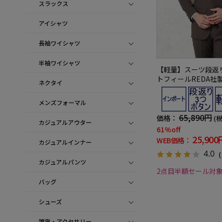
スラックス
アイシャツ
長袖ワイシャツ
半袖ワイシャツ
【軽量】スーツ段返
トフィールREDA社
ネクタイ
ィナブル素材）無地
ー春夏
メンズフォーマル
65,890円
価格：
(
カジュアルアウター
61%off
25,900
WEB価格：
カジュアルインナー
4.0
（
カジュアルパンツ
2点目半額セール対
バッグ
シューズ
雑貨・アクセサリー