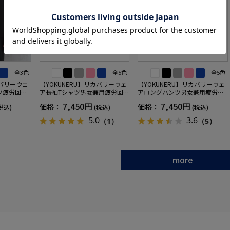
全3色
全5色
全5色
カバリーウェ
【YOKUNERU】リカバリーウェ
【YOKUNERU】リカバリーウェ
ツ疲労回復
ア長袖Tシャツ男女兼用疲労回復
アロングパンツ男女兼用疲労回
ANOMIX
血行促進遠赤外線快眠NANOMIX
復血行促進遠赤外線快眠NANOM
7,450円
7,450円
価格：
価格：
税込)
(税込)
(税込)
SS～LLサイ
(R)【一般医療機器】SS～LLサイ
IX(R)【一般医療機器】SS～LLサ
ズ
イズ
5.0
3.6
（1）
（5）
more