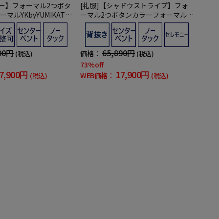
レー】フォーマル2つボタ
[礼服]【シャドウストライプ】フォ
マルYKbyYUMIKATS
ーマル2つボタンカラーフォーマルY
ニー通年
KbyYUMIKATSURAセレモニー通年礼
服
90円
65,890円
価格：
(税込)
(税込)
73%off
7,900円
17,900円
WEB価格：
(税込)
(税込)