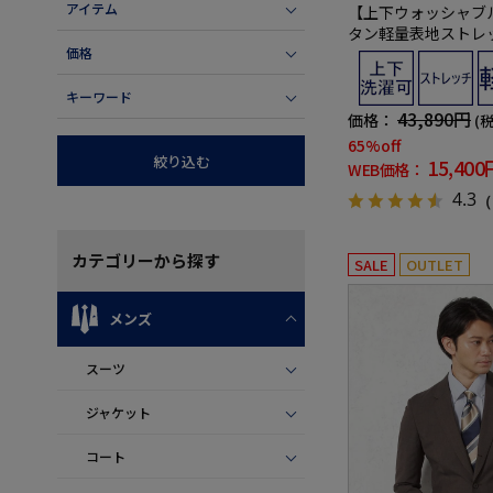
アイテム
【上下ウォッシャブ
タン軽量表地ストレ
ック織柄無地nero【i
価格
ツ-】春夏【スリム
キーワード
43,890円
価格：
(
65%off
絞り込む
15,400
WEB価格：
4.3
（
カテゴリー
から探す
SALE
OUTLET
メンズ
スーツ
ジャケット
コート