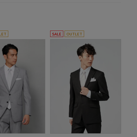
LET
SALE
OUTLET