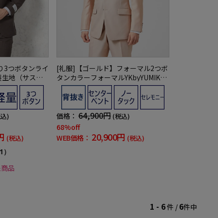
り3つボタンライ
[礼服]【ゴールド】フォーマル2つボ
製生地（サステ
タンカラーフォーマルYKbyYUMIKAT
リッケンバッカ
SURAセレモニー通年礼服
64,900円
価格：
税込)
(税込)
68%off
円
20,900円
WEB価格：
(税込)
(税込)
1）
象商品
1 - 6
6
件 /
件中