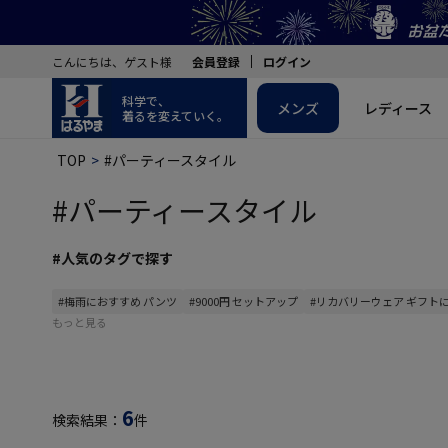
こんにちは、ゲスト様
会員登録
ログイン
科学で、
メンズ
レディース
着るを変えていく。
TOP
#パーティースタイル
#パーティースタイル
#人気のタグで探す
#梅雨におすすめ パンツ
#9000円 セットアップ
#リカバリーウェア ギフト
もっと見る
6
検索結果：
件