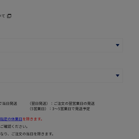
いて
で当日発送
（翌日発送）：ご注文の翌営業日の発送
（5営業日）：3～5営業日で発送予定
指定の休業日
を除きます。
ご確認ください。
なり、ご注文の当日を除きます。