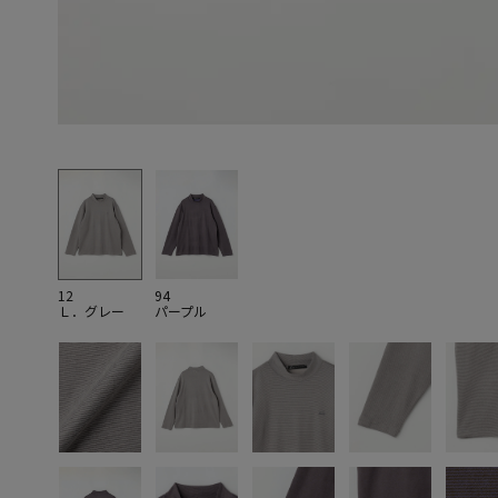
12
94
Ｌ．グレー
パープル