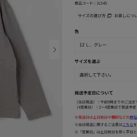
商品コード：
2L545
サイズの選び方
お直しにつ
色
サイズを選ぶ
発送予定日について
（当日発送）：午前9時までのご注文
（4営業日）：2～4営業日で発送予定
※
発送日は土日祝日や棚卸などの
弊社
※当日発送に関するご注意は
こちら
を
※「営業日」は土日祝日を除く平日と