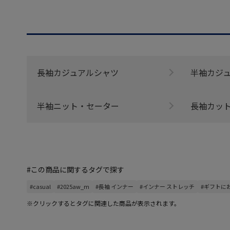
長袖カジュアルシャツ
半袖カジ
半袖ニット・セーター
長袖カッ
#この商品に関するタグで探す
#casual
#2025aw_m
#長袖 インナー
#インナー ストレッチ
#ギフトに
※クリックするとタグに関連した商品が表示されます。