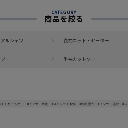
CATEGORY
商品を絞る
ュアルシャツ
長袖ニット・セーター
トソー
半袖カットソー
おすすめ インナー
#インナー 秋冬
#ストレッチ 秋冬
#秋冬 温か
#インナー 温か
#