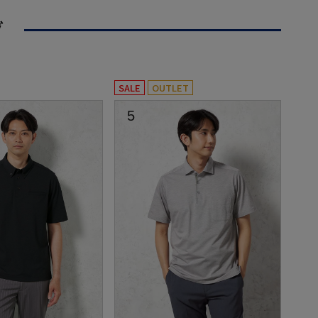
グ
SALE
OUTLET
5