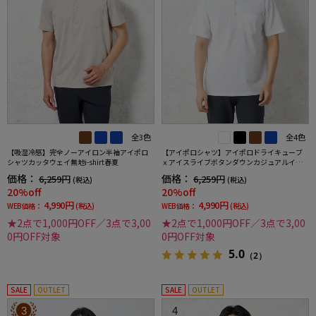
全3色
全4色
【吸湿冷感】完全ノーアイロン半袖アイポロ
【アイポロシャツ】アイポロドライキューブ
シャツカッタウェイ無地i-shirt春夏
ｘアイスライブボタンダウンカジュアルイン
ナー吸汗速乾抗菌加工ストレッチ形態安定春
価格：
価格：
6,259円
6,259円
(税込)
(税込)
夏
20%off
20%off
4,990円
4,990円
WEB価格：
(税込)
WEB価格：
(税込)
★2点で1,000円OFF／3点で3,00
★2点で1,000円OFF／3点で3,00
0円OFF対象
0円OFF対象
5.0
（2）
SALE
OUTLET
SALE
OUTLET
3
4