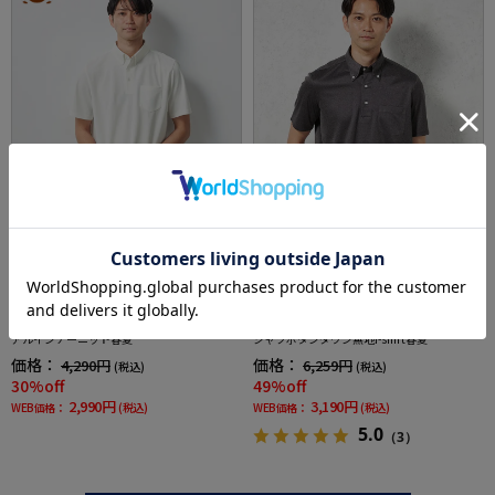
全3色
全2色
【TOKYORUN】半袖鹿の子ポロシャツカジュ
【吸湿冷感】完全ノーアイロン半袖アイポロ
アルインナーニット春夏
シャツボタンダウン無地i-shirt春夏
価格：
価格：
4,290円
6,259円
(税込)
(税込)
30%off
49%off
2,990円
3,190円
WEB価格：
(税込)
WEB価格：
(税込)
5.0
（3）