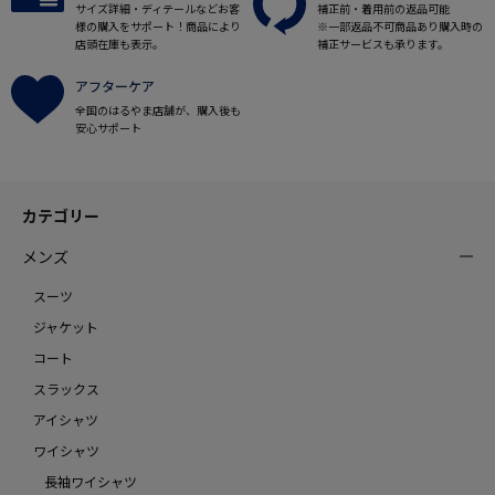
サイズ詳細・ディテールなどお客
補正前・着用前の返品可能
様の購入をサポート！商品により
※一部返品不可商品あり購入時の
店頭在庫も表示。
補正サービスも承ります。
アフターケア
全国のはるやま店舗が、購入後も
安心サポート
カテゴリー
メンズ
スーツ
ジャケット
コート
スラックス
アイシャツ
ワイシャツ
長袖ワイシャツ