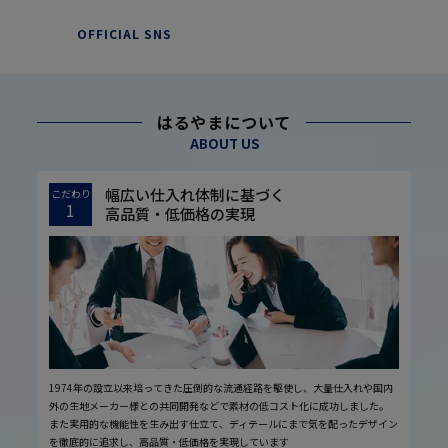
OFFICIAL SNS
はるやまについて
ABOUT US
幅広い仕入れ体制に基づく
こだわり
1
高品質・低価格の実現
1974年の設立以来培ってきた圧倒的な流通経路を駆使し、大量仕入れや国内
外の生地メーカー様との共同開発などで素材の低コスト化に成功しました。
また実用的な機能性を生み出す仕立て、ディテールにまで気を配ったデザイン
を徹底的に追求し、高品質・低価格を実現しています