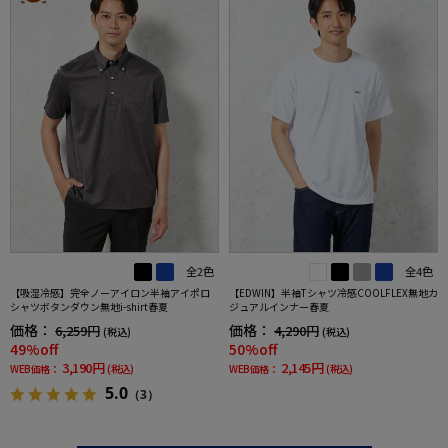
全2色
全4色
【吸湿冷感】完全ノーアイロン半袖アイポロ
【EDWIN】半袖Tシャツ冷感COOLFLEX無地カ
シャツボタンダウン無地i-shirt春夏
ジュアルインナー春夏
価格：
価格：
6,259円
4,290円
(税込)
(税込)
49%off
50%off
3,190円
2,145円
WEB価格：
(税込)
WEB価格：
(税込)
5.0
（3）