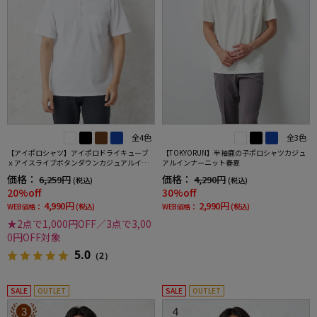
全4色
全3色
【アイポロシャツ】アイポロドライキューブ
【TOKYORUN】半袖鹿の子ポロシャツカジュ
ｘアイスライブボタンダウンカジュアルイン
アルインナーニット春夏
ナー吸汗速乾抗菌加工ストレッチ形態安定春
価格：
価格：
6,259円
4,290円
(税込)
(税込)
夏
20%off
30%off
4,990円
2,990円
WEB価格：
(税込)
WEB価格：
(税込)
★2点で1,000円OFF／3点で3,00
0円OFF対象
5.0
（2）
SALE
OUTLET
SALE
OUTLET
3
4