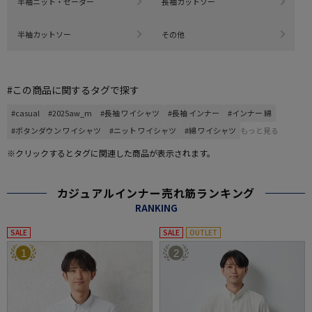
半袖ニット・セーター
長袖カットソー
半袖カットソー
その他
#この商品に関するタグで探す
#casual
#2025aw_m
#長袖 ワイシャツ
#長袖 インナー
#インナー 綿
#ボタンダウン ワイシャツ
#ニット ワイシャツ
#綿 ワイシャツ
もっと見る
※クリックするとタグに関連した商品が表示されます。
カジュアルインナー売れ筋ランキング
RANKING
SALE
SALE
OUTLET
1
2