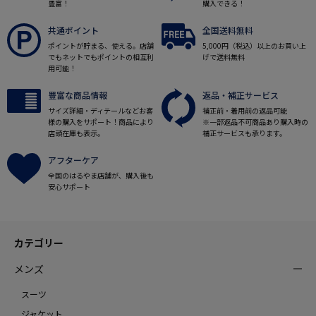
豊富！
購入できる！
共通ポイント
全国送料無料
ポイントが貯まる、使える。店舗
5,000円（税込）以上のお買い上
でもネットでもポイントの相互利
げで送料無料
用可能！
豊富な商品情報
返品・補正サービス
サイズ詳細・ディテールなどお客
補正前・着用前の返品可能
様の購入をサポート！商品により
※一部返品不可商品あり購入時の
店頭在庫も表示。
補正サービスも承ります。
アフターケア
全国のはるやま店舗が、購入後も
安心サポート
カテゴリー
メンズ
スーツ
ジャケット