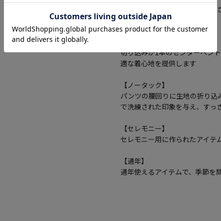
背中の裏地が省かれている背抜
きます。
【センターベント】
切り込みが1本のセンターベン
適な着心地を提供します
【ノータック】
パンツの腰回りに生地の折り込
で洗練された印象を与え、すっ
【セレモニー】
セレモニー用に作られたアイテ
【通年】
通年使えるアイテムで、季節を