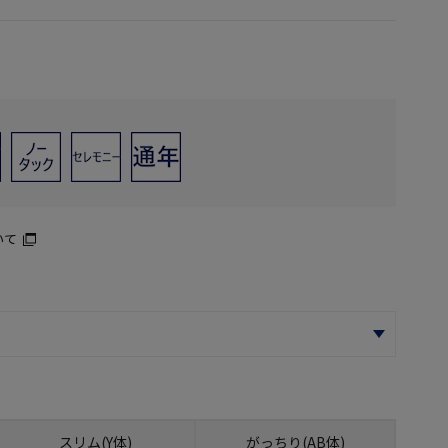
いて
スリム(Y体)
がっちり(AB体)