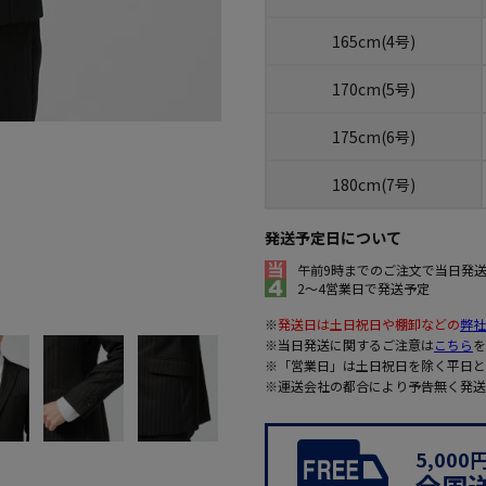
165cm(4号)
170cm(5号)
175cm(6号)
180cm(7号)
発送予定日について
午前9時までのご注文で当日発
2～4営業日で発送予定
※
発送日は土日祝日や棚卸などの
弊社
※当日発送に関するご注意は
こちら
を
※「営業日」は土日祝日を除く平日と
※運送会社の都合により予告無く発送
5,00
全国