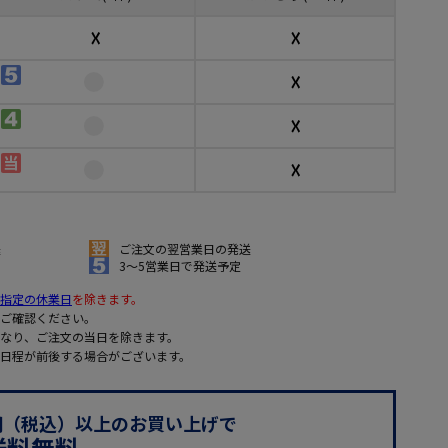
☓
☓
☓
☓
☓
送
ご注文の翌営業日の発送
3～5営業日で発送予定
指定の休業日
を除きます。
ご確認ください。
なり、ご注文の当日を除きます。
日程が前後する場合がございます。
0円（税込）以上のお買い上げで
送料無料