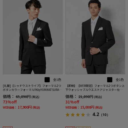
全1色
全1色
[礼服]【シャドウストライプ】フォーマル2つ
【即納】【WEB限定】フォーマル2つボタン上
ボタンカラーフォーマルYKbyYUMIKATSURAセ
下ウォッシャブルウエストアジャスター仕様
レモニー通年礼服
黒無地通年礼服
価格：
価格：
65,890円
21,890円
(税込)
(税込)
73%off
31%off
17,900円
15,000円
WEB価格：
(税込)
WEB価格：
(税込)
4.2
（10）