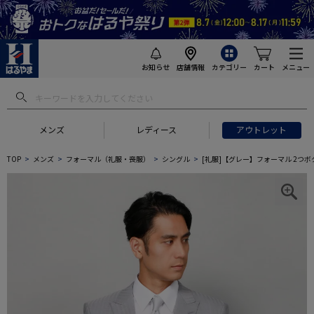
お知らせ
店舗情報
カテゴリー
カート
メニュー
メンズ
レディース
アウトレット
TOP
メンズ
フォーマル（礼服・喪服）
シングル
[礼服]【グレー】フォーマル 2つボタン 