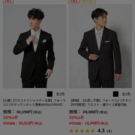
SALE
SALE
OUTLET
全1色
全1色
[礼服]【ウエストアジャスター仕様】フォーマ
【即納】【お直し不要】フォーマル2つボタン
ル2つボタンワンタック黒無地YKbyYUMIKATS
【WEB限定】ウエスト・裾サイズ調整可能上
URA通年礼服【定番】
下ウォッシャブル黒無地通年礼服
価格：
価格：
81,290円
24,200円
(税込)
(税込)
20%off
30%off
65,032円
16,940円
WEB価格：
(税込)
WEB価格：
(税込)
4.3
（4）