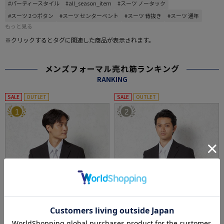
#パーティースタイル
#all_season_item
#スーツ ノータック
#スーツ 2つボタン
#スーツ センターベント
#スーツ 背抜き
#スーツ 通年
もっと見る
※クリックするとタグに関連した商品が表示されます。
メンズフォーマル売れ筋ランキング
RANKING
SALE
OUTLET
SALE
OUTLET
1
2