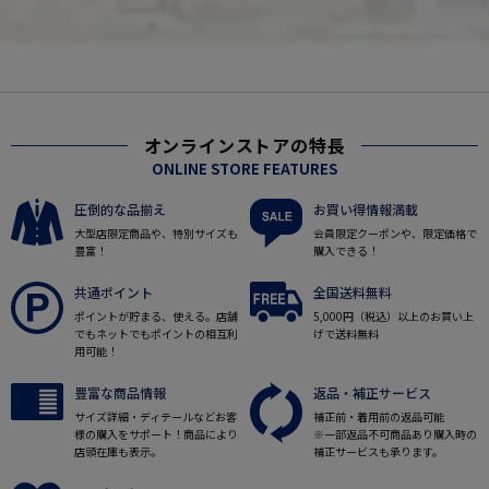
オンラインストアの特長
ONLINE STORE FEATURES
圧倒的な品揃え
お買い得情報満載
大型店限定商品や、特別サイズも
会員限定クーポンや、限定価格で
豊富！
購入できる！
共通ポイント
全国送料無料
ポイントが貯まる、使える。店舗
5,000円（税込）以上のお買い上
でもネットでもポイントの相互利
げで送料無料
用可能！
豊富な商品情報
返品・補正サービス
サイズ詳細・ディテールなどお客
補正前・着用前の返品可能
様の購入をサポート！商品により
※一部返品不可商品あり購入時の
店頭在庫も表示。
補正サービスも承ります。