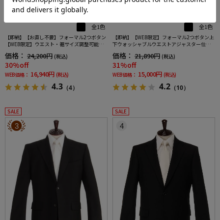
全1色
全1色
【即納】【お直し不要】フォーマル2つボタン
【即納】【WEB限定】フォーマル2つボタン上
【WEB限定】ウエスト・裾サイズ調整可能上
下ウォッシャブルウエストアジャスター仕様
下ウォッシャブル黒無地通年礼服
黒無地通年礼服
価格：
価格：
24,200円
21,890円
(税込)
(税込)
30%off
31%off
16,940円
15,000円
WEB価格：
(税込)
WEB価格：
(税込)
4.3
4.2
（4）
（10）
SALE
SALE
3
4