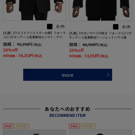
全1色
全1色
[礼服]【ウエストアジャスター仕様】フォーマ
[礼服]【大きいサイズ(K体)】フォーマル2つボ
ル2つボタンウール混黒無地カンサイ・ヤマモ
タンウール混黒無地リージェントハウス通年
ト通年礼服【定番】
礼服【定番】
価格：
価格：
70,290円
66,990円
(税込)
(税込)
20%off
20%off
56,232円
53,592円
WEB価格：
(税込)
WEB価格：
(税込)
more
あなたへのおすすめ
RECOMMEND ITEM
SALE
OUTLET
SALE
OUTLET