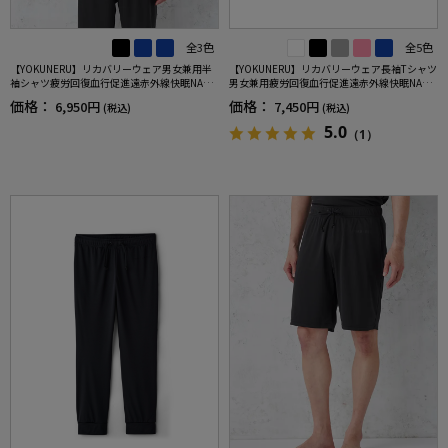
全3色
全5色
【YOKUNERU】リカバリーウェア男女兼用半
【YOKUNERU】リカバリーウェア長袖Tシャツ
袖シャツ疲労回復血行促進遠赤外線快眠NANO
男女兼用疲労回復血行促進遠赤外線快眠NANO
MIX(R)【一般医療機器】SS～LLサイズ
MIX(R)【一般医療機器】SS～LLサイズ
価格：
価格：
6,950円
7,450円
(税込)
(税込)
5.0
（1）