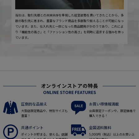
当社は、取引先様との共栄共存を重視した経営姿勢を貫いてきたことから、多
数の取引先に恵まれ、豊富なブランド商品を多数取り揃えることが可能になっ
ています。また、仕入れ先と一体になった商品開発がかのうであり、これによ
り「機能性の高さ」と「ファッション性の高さ」を同時に追求する強みを持っ
ています。
オンラインストアの特長
ONLINE STORE FEATURES
圧倒的な品揃え
お買い得情報満載
大型店限定商品や、特別サイズも
会員限定クーポンや、限定価格で
豊富！
購入できる！
共通ポイント
全国送料無料
ポイントが貯まる、使える。店舗
5,000円（税込）以上のお買い上