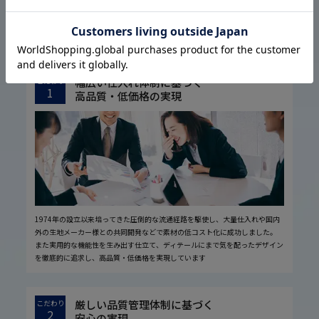
はるやまについて
ABOUT US
幅広い仕入れ体制に基づく
こだわり
1
高品質・低価格の実現
1974年の設立以来培ってきた圧倒的な流通経路を駆使し、大量仕入れや国内
外の生地メーカー様との共同開発などで素材の低コスト化に成功しました。
また実用的な機能性を生み出す仕立て、ディテールにまで気を配ったデザイン
を徹底的に追求し、高品質・低価格を実現しています
厳しい品質管理体制に基づく
こだわり
2
安心の実現