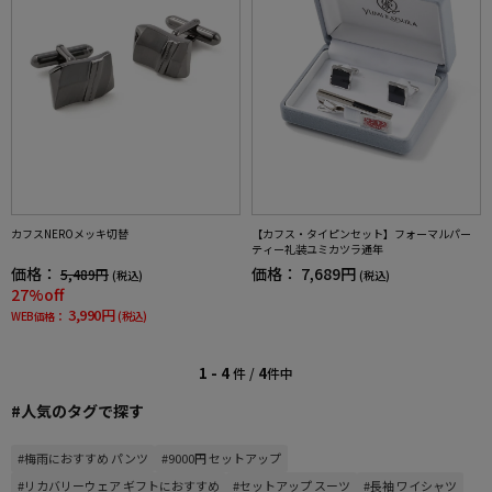
カフスNEROメッキ切替
【カフス・タイピンセット】フォーマルパー
ティー礼装ユミカツラ通年
価格：
価格：
7,689円
5,489円
(税込)
(税込)
27%off
3,990円
WEB価格：
(税込)
1 - 4
4
件 /
件中
#人気のタグで探す
#梅雨におすすめ パンツ
#9000円 セットアップ
#リカバリーウェア ギフトにおすすめ
#セットアップ スーツ
#長袖 ワイシャツ