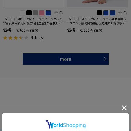
全5色
全3色
【YOKUNERU】リカバリーウェアロングパン
【YOKUNERU】リカバリーウェア男女兼用ハ
ツ男女兼用疲労回復血行促進遠赤外線快眠NA
ーフパンツ疲労回復血行促進遠赤外線快眠NA
NOMIX(R)【一般医療機器】SS～LLサイズ
NOMIX(R)【一般医療機器】SS～LLサイズ
価格：
価格：
7,450円
6,950円
(税込)
(税込)
3.6
（5）
more
OFFICIAL SNS