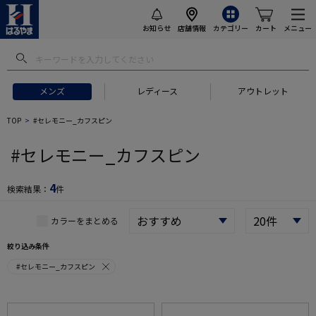
お知らせ
店舗情報
カテゴリー
カート
メニュー
メンズ
レディース
アウトレット
 ギフトにおすすめ
#セットアップ スーツ
#長袖 ワイシャツ
#スー
TOP
#セレモニー_カフスピン
#セレモニー_カフスピン
4
検索結果：
件
カラーをまとめる
絞り込み条件
#セレモニー_カフスピン