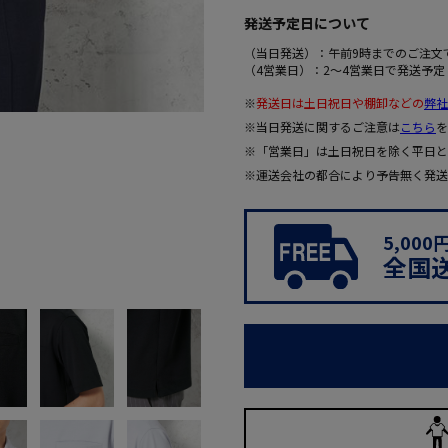
発送予定日について
（当日発送）：午前9時までのご注文
（4営業日）：2～4営業日で発送予定
※
発送日は土日祝日や棚卸などの
弊社
※当日発送に関するご注意は
こちら
を
※「営業日」は土日祝日を除く平日と
※運送会社の都合により予告無く発送
5,00
全国