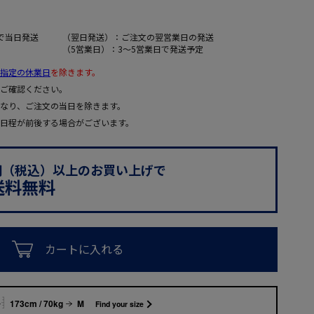
で当日発送
（翌日発送）：ご注文の翌営業日の発送
（5営業日）：3～5営業日で発送予定
指定の休業日
を除きます。
ご確認ください。
なり、ご注文の当日を除きます。
日程が前後する場合がございます。
0円（税込）以上のお買い上げで
送料無料
カートに入れる
173cm / 70kg
M
Find your size