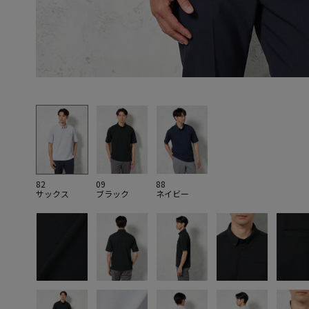
82
09
88
サックス
ブラック
ネイビー