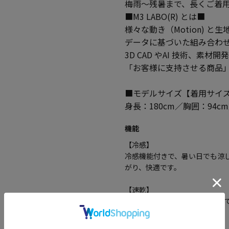
梅雨～残暑まで、長くご着用
■M3 LABO(R) とは■
様々な動き（Motion) と生地
データに基づいた組み合わせの最
3D CAD やAI 技術、素
「お客様に支持させる商品
■モデルサイズ【着用サイズ
身長：180cm／胸囲：94c
機能
【冷感】
冷感機能付きで、暑い日でも涼
がり、快適です。
【速乾】
速乾性のある素材で、汗をかい
魅力です。