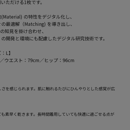
いただける1枚です。
(Material) の特性をデジタル化し、
適解（Matching) を導き出し、
材開発の知見を掛け合わせ、
」の開発と環境にも配慮したデジタル研究技術です。
：L】
m／ウエスト：79cm／ヒップ：96cm
しさを感じられます。肌に触れるたびにひんやりとした感覚が広
ても素早く乾きます。長時間着用していても快適に過ごせる点が