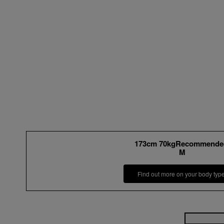
173cm 70kgRecommende
M
Find out more on your body typ