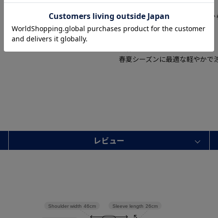
【UVカット】
UVカット機能付きで、紫外線
です。
【春夏】
春夏シーズンに最適な軽やかで
レビュー
Sleeve length
26cm
Shoulder width
46cm