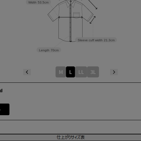
Width
53.5cm
Sleeve cuff width
21.3cm
Length
70cm
M
L
LL
3L
d
e