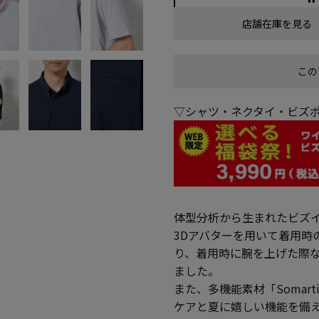
店舗在庫を見る
この
▽シャツ・ネクタイ・ビズポ
体型分析から生まれたビズ
3Dアバターを用いて着用時
り、着用時に腕を上げた際
ました。
また、多機能素材「Somar
ケアと夏に嬉しい機能を備