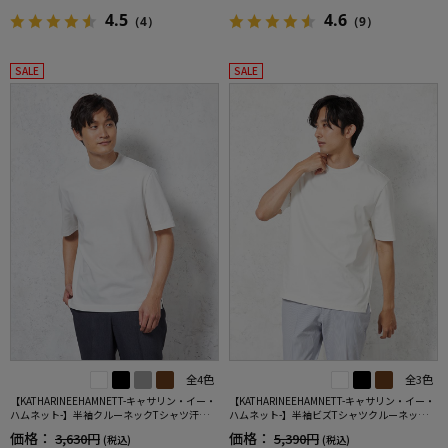
4.5
4.6
（4）
（9）
SALE
SALE
全4色
全3色
【KATHARINEEHAMNETT-キャサリン・イー・
【KATHARINEEHAMNETT-キャサリン・イー・
ハムネット-】半袖クルーネックTシャツ汗じみ
ハムネット-】半袖ビズTシャツクルーネック無
防止無地春夏
地春夏
価格：
価格：
3,630円
5,390円
(税込)
(税込)