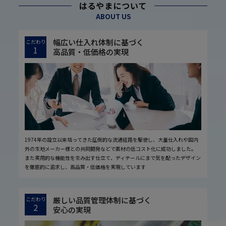
はるやまについて
ABOUT US
幅広い仕入れ体制に基づく
こだわり
1
高品質・低価格の実現
1974年の設立以来培ってきた圧倒的な流通経路を駆使し、大量仕入れや国内
外の生地メーカー様との共同開発などで素材の低コスト化に成功しました。
また実用的な機能性を生み出す仕立て、ディテールにまで気を配ったデザイン
を徹底的に追求し、高品質・低価格を実現しています
厳しい品質管理体制に基づく
こだわり
2
安心の実現