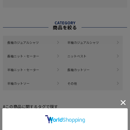
CATEGORY
商品を絞る
長袖カジュアルシャツ
半袖カジュアルシャツ
長袖ニット・セーター
ニットベスト
半袖ニット・セーター
長袖カットソー
半袖カットソー
その他
#この商品に関するタグで探す
#2点で1000円引き、3点で3000円引き対象商品（メンズ)
#ビズポロ＆ビズT
#biz_polo
#インナー 無地
#インナー 春夏
#春夏 ワイシャツ
#ワイシャツ 無地
もっと見る