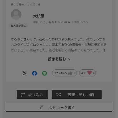
色：ブルー
／サイズ：M
大統領
年代:
60代
身長:
166～170cm
体型:
ふつう
はるやまさんでは、初めてのポロシャツ購入でした。襟のしっかり
したタイプのポロシャツは、基本私服OKの講習会・試験に参加する
には丁度いい商品でした。着心地もよく満足のいくものでした。他
の2着(TOKYO…)は、生地に適度な伸縮性があり、非常にいい商品だ
続きを読む
と思います。勿論好みがありますが、色目にも品があり満足度の高
いものでした。今後はクリーニングにだして、愛用していくつもり
です。
参考になった
0
Like!
0
絞り込み
表示：新しい順
レビューを書く