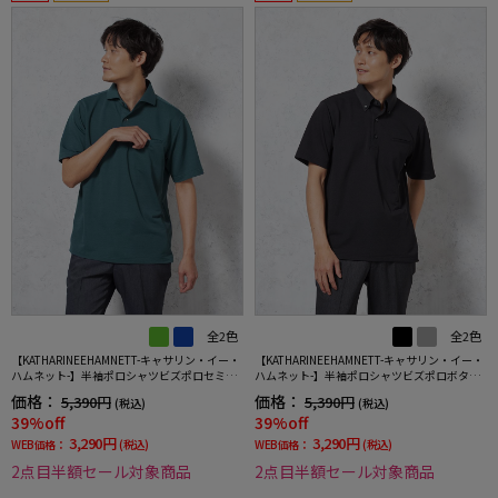
全2色
全2色
【KATHARINEEHAMNETT-キャサリン・イー・
【KATHARINEEHAMNETT-キャサリン・イー・
ハムネット-】半袖ポロシャツビズポロセミワ
ハムネット-】半袖ポロシャツビズポロボタン
イド無地春夏
ダウン無地春夏
価格：
価格：
5,390円
5,390円
(税込)
(税込)
39%off
39%off
3,290円
3,290円
WEB価格：
(税込)
WEB価格：
(税込)
2点目半額セール対象商品
2点目半額セール対象商品