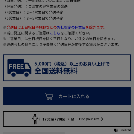
（当日発送）：午前9時までのご注文で当日発送
（翌日発送）：ご注文の翌営業日の発送
（4営業日）：2～4営業日で発送予定
（5営業日）：3～5営業日で発送予定
※
発送日は土日祝日や棚卸などの
弊社指定の休業日
を除きます。
※当日発送に関するご注意は
こちら
をご確認ください。
※「営業日」は土日祝日を除く平日となり、ご注文の当日を除きます。
※運送会社の都合により予告無く発送日程が前後する場合がございます。
5,000円（税込）以上のお買い上げで
全国送料無料
カートに入れる
173cm / 70kg
M
Find your size