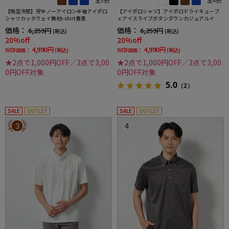
【吸湿冷感】完全ノーアイロン半袖アイポロ
【アイポロシャツ】アイポロドライキューブ
シャツカッタウェイ無地i-shirt春夏
ｘアイスライブボタンダウンカジュアルイン
ナー吸汗速乾抗菌加工ストレッチ形態安定春
価格：
価格：
6,259円
6,259円
(税込)
(税込)
夏
20%off
20%off
4,990円
4,990円
WEB価格：
(税込)
WEB価格：
(税込)
★2点で1,000円OFF／3点で3,00
★2点で1,000円OFF／3点で3,00
0円OFF対象
0円OFF対象
5.0
（2）
SALE
OUTLET
SALE
OUTLET
3
4