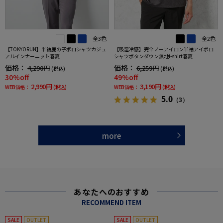
全3色
全2色
【TOKYORUN】半袖鹿の子ポロシャツカジュ
【吸湿冷感】完全ノーアイロン半袖アイポロ
アルインナーニット春夏
シャツボタンダウン無地i-shirt春夏
価格：
価格：
4,290円
6,259円
(税込)
(税込)
30%off
49%off
2,990円
3,190円
WEB価格：
(税込)
WEB価格：
(税込)
5.0
（3）
more
あなたへのおすすめ
RECOMMEND ITEM
SALE
OUTLET
SALE
OUTLET