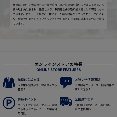
当社は、取引先様との共栄共存を重視した経営姿勢を貫いてきたことから、多
数の取引先に恵まれ、豊富なブランド商品を多数取り揃えることが可能になっ
ています。また、仕入れ先と一体になった商品開発がかのうであり、これによ
り「機能性の高さ」と「ファッション性の高さ」を同時に追求する強みを持っ
ています。
オンラインストアの特長
ONLINE STORE FEATURES
圧倒的な品揃え
お買い得情報満載
大型店限定商品や、特別サイズも
会員限定クーポンや、限定価格で
豊富！
購入できる！
共通ポイント
全国送料無料
ポイントが貯まる、使える。店舗
5,000円（税込）以上のお買い上
でもネットでもポイントの相互利
げで送料無料
用可能！