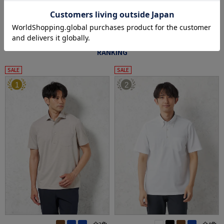
※クリックするとタグに関連した商品が表示されます。
カジュアルインナー売れ筋ランキング
RANKING
SALE
SALE
1
2
全3色
全4色