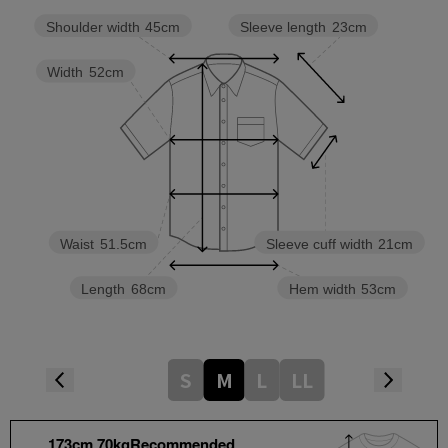
Sleeve length
23cm
Shoulder width
45cm
Width
52cm
Waist
51.5cm
Sleeve cuff width
21cm
Length
68cm
Hem width
53cm
S
M
L
LL
173cm 70kgRecommended