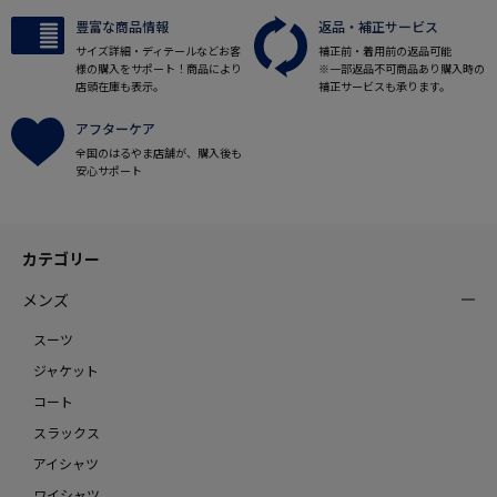
豊富な商品情報
返品・補正サービス
サイズ詳細・ディテールなどお客
補正前・着用前の返品可能
様の購入をサポート！商品により
※一部返品不可商品あり購入時の
店頭在庫も表示。
補正サービスも承ります。
アフターケア
全国のはるやま店舗が、購入後も
安心サポート
カテゴリー
メンズ
スーツ
ジャケット
コート
スラックス
アイシャツ
ワイシャツ