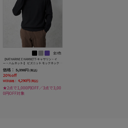
全3色
【KATHARINE E HAMNETT-キャサリン・イ
ー・ハムネット-】 ビズニット モックネック カ
ジュアルインナー 長袖 ストレッチ ウォッシャ
価格：
5,390円
(税込)
ブル 軽量 吸湿発熱 秋冬
20%off
4,290円
WEB価格：
(税込)
★2点で1,000円OFF／3点で3,00
0円OFF対象