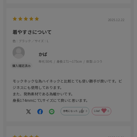
2025.12.22
着やすさについて
色：ブラック
／サイズ：L
かぱ
年代:
50代
身長:
171～175cm
体型:
ふつう
モックネックな為ハイネックと比較とても使い勝手が良いです。ビ
ジネスにも使用しております。
また、発熱素材である為暖かいです。
身長174mmにてLサイズにて良いと思います。
参考になった
0
Like!
0