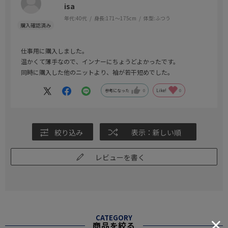
isa
年代:
40代
身長:
171～175cm
体型:
ふつう
仕事用に購入しました。
温かくて薄手なので、インナーにちょうどよかったです。
同時に購入した他のニットより、袖が若干短めでした。
参考になった
0
Like!
0
絞り込み
表示：新しい順
レビューを書く
CATEGORY
商品を絞る