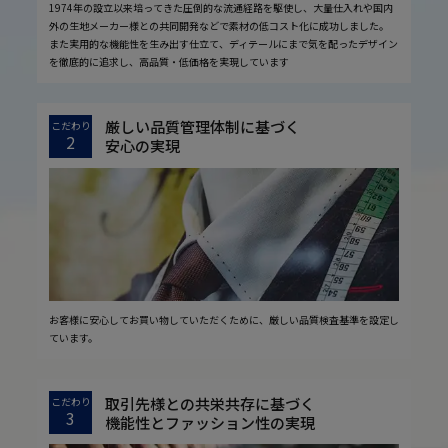
1974年の設立以来培ってきた圧倒的な流通経路を駆使し、大量仕入れや国内
外の生地メーカー様との共同開発などで素材の低コスト化に成功しました。
また実用的な機能性を生み出す仕立て、ディテールにまで気を配ったデザイン
を徹底的に追求し、高品質・低価格を実現しています
厳しい品質管理体制に基づく
こだわり
2
安心の実現
お客様に安心してお買い物していただくために、厳しい品質検査基準を設定し
ています。
取引先様との共栄共存に基づく
こだわり
3
機能性とファッション性の実現