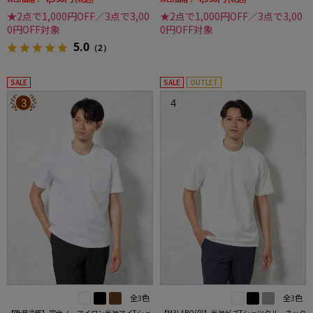
★2点で1,000円OFF／3点で3,00
★2点で1,000円OFF／3点で3,00
0円OFF対象
0円OFF対象
5.0
（2）
SALE
SALE
OUTLET
3
4
全3色
全3色
【吸湿冷感】完全ノーアイロン半袖アイTシャ
【M3LABO(R)】半袖ビズTシャツクルーネック