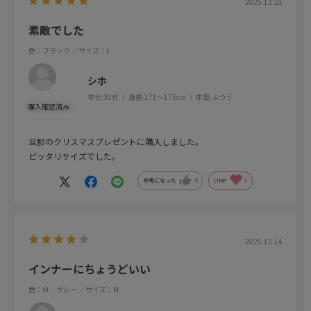
2025.12.21
素敵でした
色：ブラック
／サイズ：L
シホ
年代:
30代
身長:
171～175cm
体型:
ふつう
旦那のクリスマスプレゼントに購入しました。
ピッタリサイズでした。
参考になった
0
Like!
0
2025.12.14
インナーにちょうどいい
色：Ｍ．グレー
／サイズ：M