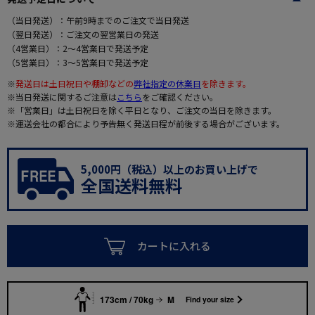
（当日発送）：午前9時までのご注文で当日発送
（翌日発送）：ご注文の翌営業日の発送
（4営業日）：2～4営業日で発送予定
（5営業日）：3～5営業日で発送予定
※
発送日は土日祝日や棚卸などの
弊社指定の休業日
を除きます。
※当日発送に関するご注意は
こちら
をご確認ください。
※「営業日」は土日祝日を除く平日となり、ご注文の当日を除きます。
※運送会社の都合により予告無く発送日程が前後する場合がございます。
5,000円（税込）以上のお買い上げで
全国送料無料
カートに入れる
173cm / 70kg
M
Find your size