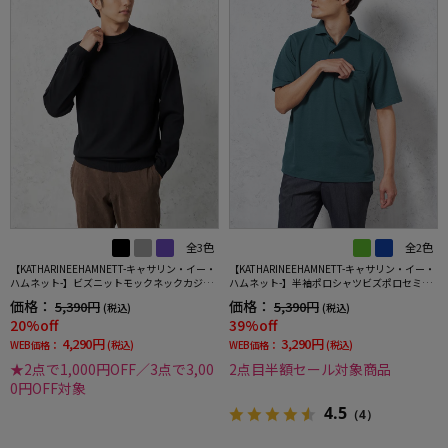
全3色
全2色
【KATHARINEEHAMNETT-キャサリン・イー・
【KATHARINEEHAMNETT-キャサリン・イー・
ハムネット-】ビズニットモックネックカジュ
ハムネット-】半袖ポロシャツビズポロセミワ
アルインナー長袖ストレッチウォッシャブル
イド無地春夏
価格：
価格：
5,390円
5,390円
(税込)
(税込)
軽量吸湿発熱秋冬
20%off
39%off
4,290円
3,290円
WEB価格：
(税込)
WEB価格：
(税込)
★2点で1,000円OFF／3点で3,00
2点目半額セール対象商品
0円OFF対象
4.5
（4）