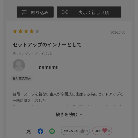
絞り込み
表示：新しい順
2026.3.20
セットアップのインナーとして
色：Ｍ．グレー
／サイズ：L
nemumu
普段、スーツを着ない主人が卒園式に出席する為にセットアップと
一緒に購入しました。
生地もしっかりしていて、だけど薄手で着やすかったそうです。色
も落ち着いた濃いめのグレーで黒のセットアップと合ってました。
続きを読む
値段もリーズナブルでしたが、そうは見えない品質でした。
参考になった
0
Like!
0