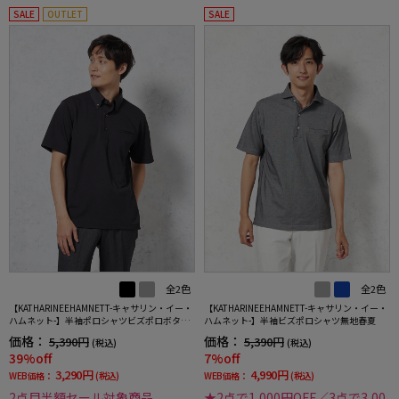
SALE
OUTLET
SALE
全2色
全2色
【KATHARINEEHAMNETT-キャサリン・イー・
【KATHARINEEHAMNETT-キャサリン・イー・
ハムネット-】半袖ポロシャツビズポロボタン
ハムネット-】半袖ビズポロシャツ無地春夏
ダウン無地春夏
価格：
価格：
5,390円
5,390円
(税込)
(税込)
39%off
7%off
3,290円
4,990円
WEB価格：
(税込)
WEB価格：
(税込)
2点目半額セール対象商品
★2点で1,000円OFF／3点で3,00