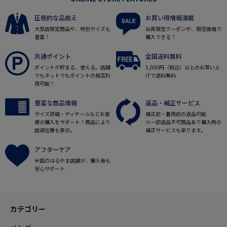
圧倒的な品揃え
お買い得情報満載
大型店限定商品や、特別サイズも
会員限定クーポンや、限定価格で
豊富！
購入できる！
共通ポイント
全国送料無料
ポイントが貯まる、使える。店舗
5,000円（税込）以上のお買い上
でもネットでもポイントの相互利
げで送料無料
用可能！
豊富な商品情報
返品・補正サービス
サイズ詳細・ディテールなどお客
補正前・着用前の返品可能
様の購入をサポート！商品により
※一部返品不可商品あり購入時の
店頭在庫も表示。
補正サービスも承ります。
アフターケア
全国のはるやま店舗が、購入後も
安心サポート
カテゴリー