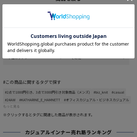
長袖カジュアルシャツ
半袖カジュアルシャツ
長袖ニット・セーター
ニットベスト
半袖ニット・セーター
長袖カットソー
半袖カットソー
その他
#この商品に関するタグで探す
#2点で1000円引き、3点で3000円引き対象商品（メンズ)
#biz_knit
#casual
#24AW
#KATHARINE_E_HAMNETT
#オフィスカジュアル・ビジネスカジュアル
もっと見る
※クリックするとタグに関連した商品が表示されます。
カジュアルインナー売れ筋ランキング