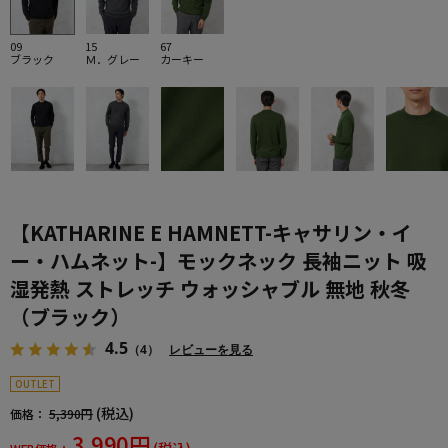
09
15
67
ブラック
Ｍ．グレー
カーキー
【KATHARINE E HAMNETT-キャサリン・イ
ー・ハムネット-】モックネック 長袖ニット 吸
湿発熱 ストレッチ ウォッシャブル 無地 秋冬
（ブラック）
4.5
（4）
レビューを見る
OUTLET
(税込)
価格：
5,390円
3,990円
(税込)