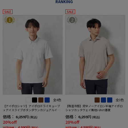
RANKING
SALE
SALE
1
2
全4色
全3色
【アイポロシャツ】アイポロドライキューブ
【吸湿冷感】完全ノーアイロン半袖アイポロ
ｘアイスライブボタンダウンカジュアルイン
シャツカッタウェイ無地i-shirt春夏
ナー吸汗速乾抗菌加工ストレッチ形態安定春
価格：
価格：
6,259円
6,259円
(税込)
(税込)
夏
20%off
20%off
4,990円
4,990円
WEB価格：
(税込)
WEB価格：
(税込)