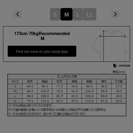
S
M
L
LL
173cm 70kgRecommended
M
Find out more on your body type