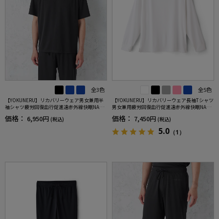
全3色
全5色
【YOKUNERU】リカバリーウェア男女兼用半
【YOKUNERU】リカバリーウェア長袖Tシャツ
袖シャツ疲労回復血行促進遠赤外線快眠NANO
男女兼用疲労回復血行促進遠赤外線快眠NANO
MIX(R)【一般医療機器】SS～LLサイズ
MIX(R)【一般医療機器】SS～LLサイズ
価格：
価格：
6,950円
7,450円
(税込)
(税込)
5.0
（1）