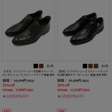
全2色
全3色
【I.B.S】 スリップイージー内羽根ストレート
【防水】ビジネスシューズ ストレートチップ
ビジネス シューズ ストレートチップ 軽量 通年
外羽根 通気エアーモーション 軽量 消臭 革靴
リッケンバッカー 通年
価格：
価格：
15,290円
15,290円
(税込)
(税込)
35%off
20%off
9,900円
12,232円
WEB価格：
(税込)
WEB価格：
(税込)
★2点目20%OFF
★2点目20%OFF
SALE
SALE