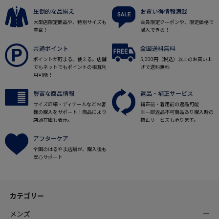
圧倒的な品揃え
お買い得情報満載
大型店限定商品や、特別サイズも
会員限定クーポンや、限定価格で
豊富！
購入できる！
共通ポイント
全国送料無料
ポイントが貯まる、使える。店舗
5,000円（税込）以上のお買い上
でもネットでもポイントの相互利
げで送料無料
用可能！
豊富な商品情報
返品・補正サービス
サイズ詳細・ディテールなどお客
補正前・着用前の返品可能
様の購入をサポート！商品により
※一部返品不可商品あり購入時の
店頭在庫も表示。
補正サービスも承ります。
アフターケア
全国のはるやま店舗が、購入後も
安心サポート
カテゴリー
メンズ