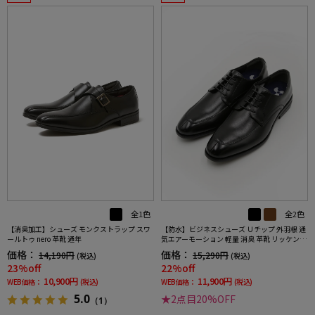
全1色
全2色
【消臭加工】シューズ モンクストラップ スワ
【防水】ビジネスシューズ Ｕチップ 外羽根 通
ールトゥ nero 革靴 通年
気エアーモーション 軽量 消臭 革靴 リッケンバ
ッカー 通年
価格：
価格：
14,190円
15,290円
(税込)
(税込)
23%off
22%off
10,900円
11,900円
WEB価格：
(税込)
WEB価格：
(税込)
5.0
★2点目20%OFF
（1）