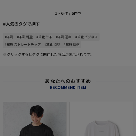
1 - 6
6
件 /
件中
#人気のタグで探す
#革靴
#革靴 軽量
#革靴 牛革
#革靴 通年
#革靴 ビジネス
#革靴 ストレートチップ
#革靴 消臭
#革靴 快適
※クリックするとタグに関連した商品が表示されます。
あなたへのおすすめ
RECOMMEND ITEM