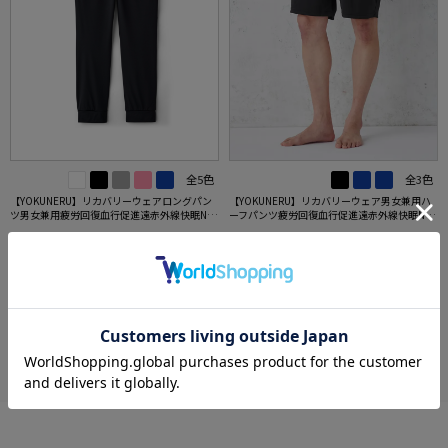
全5色
全3色
【YOKUNERU】リカバリーウェアロングパン
【YOKUNERU】リカバリーウェア男女兼用ハ
ツ男女兼用疲労回復血行促進遠赤外線快眠NA
ーフパンツ疲労回復血行促進遠赤外線快眠NA
NOMIX(R)【一般医療機器】SS～LLサイズ
NOMIX(R)【一般医療機器】SS～LLサイズ
価格：
価格：
7,450円
6,950円
(税込)
(税込)
3.6
（5）
more