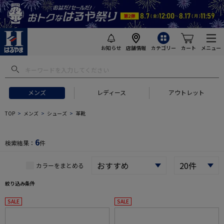
お知らせ
店舗情報
カテゴリー
カート
メニュー
 ギフトにおすすめ
#セットアップ スーツ
#長袖 ワイシャツ
#スー
メンズ
レディース
アウトレット
TOP
メンズ
シューズ
革靴
6
検索結果：
件
カラーをまとめる
絞り込み条件
SALE
SALE