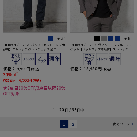
全1色
全4色
【EDWINデニスラ】パンツ【セットアップ商
【EDWINデニスラ】ヴィンテージブルージャ
品有】ストレッチ グレンチェック 通年
ケット【セットアップ商品有】ストレッチ 無
地 通年
価格：
価格：
15,950円
9,900円
(税込)
(税込)
30%off
6,900円
WEB価格：
(税込)
★2点目10%OFF/3点目以降20%
OFF対象
1 - 20
33
件 /
件中
1
2
次のページ