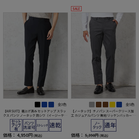
SALE
全3色
全5色
【AIR SUIT】裾上げ済み セットアップ スラッ
【ノータック】チノパン スーパークリース加
クス パンツ ノータック 防シワ（イージーケ
工 カジュアルパンツ 無地 リッケンバッカー 通
ア） ストレッチ 通年 吸水速乾 UVカット 春夏
年
価格：
4,950円
価格：
5,390円
(税込)
(税込)