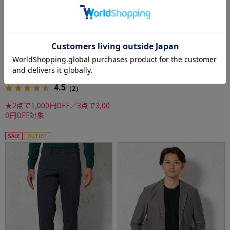
全2色
全4色
【POLO BCS】 デニムライク ボタンダウン カ
【抗菌防臭】シルケットスムース クルーネッ
ジュアルインナー シャツ 長袖 織柄無地 通年
クTシャツ カジュアルインナー 無地 gim 通年
価格：
価格：
5,489円
5,489円
(税込)
(税込)
9%off
27%off
4,990円
3,990円
WEB価格：
(税込)
WEB価格：
(税込)
4.5
（2）
★2点で1,000円OFF／3点で3,00
0円OFF対象
SALE
OUTLET