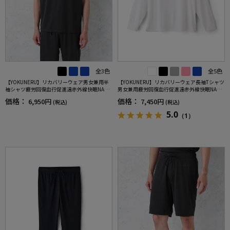
全3色
全5色
【YOKUNERU】リカバリーウェア男女兼用半
【YOKUNERU】リカバリーウェア長袖Tシャツ
袖シャツ疲労回復血行促進遠赤外線快眠NANO
男女兼用疲労回復血行促進遠赤外線快眠NANO
MIX(R)【一般医療機器】SS～LLサイズ
MIX(R)【一般医療機器】SS～LLサイズ
価格：
価格：
6,950円
7,450円
(税込)
(税込)
5.0
（1）