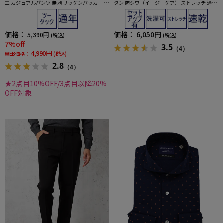
工 カジュアルパンツ 無地 リッケンバッカー 通
タン 防シワ（イージーケア） ストレッチ 通年
年
吸汗速乾 UVカット
価格：
価格：
6,050円
5,390円
(税込)
(税込)
7%off
3.5
（4）
4,990円
WEB価格：
(税込)
2.8
（4）
★2点目10%OFF/3点目以降20%
OFF対象