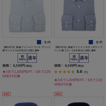
全1色
全1色
【綿100％】長袖 ワイシャツ ワイド プリント
【綿100％】長袖 ワイシャツ ボタンダウン プ
柄 サックス S＆M BLUE LABEL 通年
リント柄 ブルー S＆M BLUE LABEL 通年
価格：
6,589円
価格：
6,589円
(税込)
(税込)
5.0
★2点で1,000円OFF／3点で3,00
（1）
0円OFF対象
★2点で1,000円OFF／3点で3,00
0円OFF対象
SALE
SALE