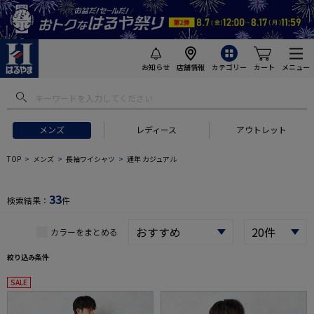
お知らせ
店舗情報
カテゴリー
カート
メニュー
 ギフトにおすすめ
#セットアップ スーツ
#長袖 ワイシャツ
#スー
メンズ
レディース
アウトレット
TOP
メンズ
長袖ワイシャツ
通年 カジュアル
33
検索結果：
件
カラーをまとめる
絞り込み条件
SALE