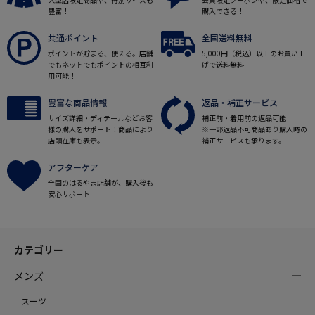
豊富！
購入できる！
共通ポイント
全国送料無料
ポイントが貯まる、使える。店舗
5,000円（税込）以上のお買い上
でもネットでもポイントの相互利
げで送料無料
用可能！
豊富な商品情報
返品・補正サービス
サイズ詳細・ディテールなどお客
補正前・着用前の返品可能
様の購入をサポート！商品により
※一部返品不可商品あり購入時の
店頭在庫も表示。
補正サービスも承ります。
アフターケア
全国のはるやま店舗が、購入後も
安心サポート
カテゴリー
メンズ
スーツ