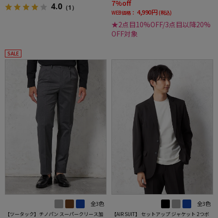
7%off
4.0
（1）
4,990円
WEB価格：
(税込)
★2点目10%OFF/3点目以降20%
OFF対象
SALE
全3色
全3色
【ツータック】チノパン スーパークリース加
【AIR SUIT】 セットアップ ジャケット 2つボ