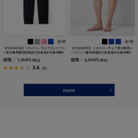
全5色
全3色
【YOKUNERU】リカバリーウェアロングパン
【YOKUNERU】リカバリーウェア男女兼用ハ
ツ男女兼用疲労回復血行促進遠赤外線快眠NA
ーフパンツ疲労回復血行促進遠赤外線快眠NA
NOMIX(R)【一般医療機器】SS～LLサイズ
NOMIX(R)【一般医療機器】SS～LLサイズ
価格：
価格：
7,450円
6,950円
(税込)
(税込)
3.6
（5）
more