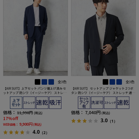
全3色
全3色
【AIR SUIT】上下セット パンツ裾上げ済み セ
【AIR SUIT】 セットアップ ジャケット 2つボ
ットアップ 防シワ（イージーケア） ストレッ
タン 防シワ（イージーケア） ストレッチ 通年
チ 通年 吸汗速乾 UVカット 2つボタンジャケッ
吸汗速乾 UVカット 春夏
ト ノータックスラックス 春夏
価格：
価格：
7,040円
11,990円
(税込)
(税込)
17%off
3.0
（1）
9,900円
WEB価格：
(税込)
4.0
（2）