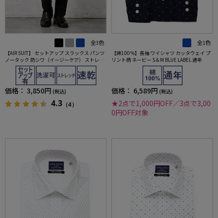
全3色
全1色
【AIR SUIT】 セットアップ スラックス パンツ
【綿100％】長袖 ワイシャツ カッタウェイ プ
ノータック 防シワ（イージーケア） ストレッ
リント柄 ネービー S＆M BLUE LABEL 通年
チ 通年 吸水速乾 UVカット
価格：
3,850円
価格：
6,589円
(税込)
(税込)
4.3
★2点で1,000円OFF／3点で3,00
（4）
0円OFF対象