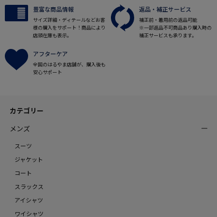
豊富な商品情報
返品・補正サービス
サイズ詳細・ディテールなどお客
補正前・着用前の返品可能
様の購入をサポート！商品により
※一部返品不可商品あり購入時の
店頭在庫も表示。
補正サービスも承ります。
アフターケア
全国のはるやま店舗が、購入後も
安心サポート
カテゴリー
メンズ
スーツ
ジャケット
コート
スラックス
アイシャツ
ワイシャツ