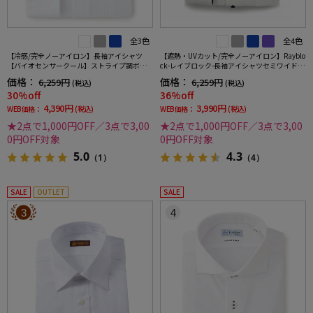
全3色
全4色
【冷感/完全ノーアイロン】長袖アイシャツ
【遮熱・UVカット/完全ノーアイロン】Rayblo
【バイオセンサークール】ストライプ調ボタ
ck-レイブロック-長袖アイシャツセミワイドス
ンダウンストライプ形態安定ストレッチ防汚
トライプワイシャツi-shirt
価格：
価格：
6,259円
6,259円
(税込)
(税込)
効果吸汗速乾ワイシャツ春夏
30%off
36%off
4,390円
3,990円
WEB価格：
(税込)
WEB価格：
(税込)
★2点で1,000円OFF／3点で3,00
★2点で1,000円OFF／3点で3,00
0円OFF対象
0円OFF対象
5.0
4.3
（1）
（4）
SALE
OUTLET
SALE
3
4