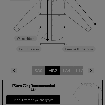
Waist
49cm
Length
77cm
Hem width
52.5cm
S80
M82
L84
LL86
173cm 70kgRecommended
L84
Find out more on your body type