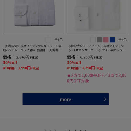
全1色
全4色
【形態安定】長袖ワイシャツレギュラー白無
【冷感/完全ノーアイロン】長袖アイシャツ
地ハントレークラブ通年【定番】【冠婚葬祭/
【バイオセンサークール】ツイル調カッタウ
リクルート使用可】
ェイ織柄無地形態安定ストレッチ防汚効果吸
価格：
価格：
2,849円
6,259円
(税込)
(税込)
汗速乾ワイシャツ春夏
30%off
30%off
1,990円
4,390円
WEB価格：
(税込)
WEB価格：
(税込)
★2点で1,000円OFF／3点で3,00
0円OFF対象
more