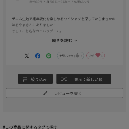
年代:
30代
身長:
161～165cm
体型:
ふつう
デニム生地で経年変化を楽しめるワイシャツを探してたらまさかの
はるやまさんにありました！
そして、有名なカイハラデニム。
店舗在庫が少なく電話で確認し向かいました。
続きを読む
166cm、61kgでMサイズでバッチリでした。
ワイシャツは試着必須です。
普通のデニムシャツと違い、襟がピシッとしてるのがとても良い。
参考になった
1
Like!
1
仕事でもプライベートでも経年変化を楽しみながら着用していきた
い。
絞り込み
表示：新しい順
レビューを書く
#この商品に関するタグで探す