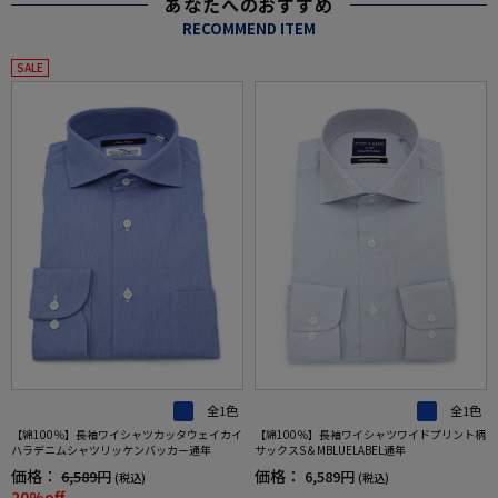
あなたへのおすすめ
RECOMMEND ITEM
SALE
全1色
全1色
【綿100％】長袖ワイシャツカッタウェイカイ
【綿100％】長袖ワイシャツワイドプリント柄
ハラデニムシャツリッケンバッカー通年
サックスS＆MBLUELABEL通年
価格：
価格：
6,589円
6,589円
(税込)
(税込)
20%off