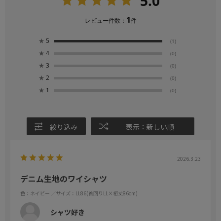
5.0
1
レビュー件数：
件
★
5
(1)
★
4
(0)
★
3
(0)
★
2
(0)
★
1
(0)
絞り込み
表示：新しい順
2026.3.23
デニム生地のワイシャツ
色：ネイビー
／サイズ：LL86(首回りLL×裄丈86cm)
シャツ好き