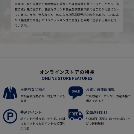
当社は、取引先様との共栄共存を重視した経営姿勢を貫いてきたことから、多
数の取引先に恵まれ、豊富なブランド商品を多数取り揃えることが可能になっ
ています。また、仕入れ先と一体になった商品開発がかのうであり、これによ
り「機能性の高さ」と「ファッション性の高さ」を同時に追求する強みを持っ
ています。
オンラインストアの特長
ONLINE STORE FEATURES
圧倒的な品揃え
お買い得情報満載
大型店限定商品や、特別サイズも
会員限定クーポンや、限定価格で
豊富！
購入できる！
共通ポイント
全国送料無料
ポイントが貯まる、使える。店舗
5,000円（税込）以上のお買い上
でもネットでもポイントの相互利
げで送料無料
用可能！