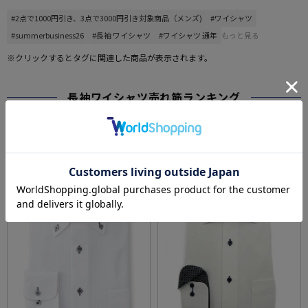
#2点で1000円引き、3点で3000円引き対象商品（メンズ)
#ワイシャツ
#summerbusiness26
#長袖 ワイシャツ
#ワイシャツ 通年
もっと見る
※クリックするとタグに関連した商品が表示されます。
長袖ワイシャツ売れ筋ランキング
RANKING
SALE
SALE
OUTLET
1
2