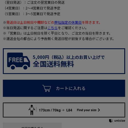
（翌日発送）：ご注文の翌営業日の発送
（4営業日）：2～4営業日で発送予定
（5営業日）：3～5営業日で発送予定
※
発送日は土日祝日や棚卸などの
弊社指定の休業日
を除きます。
※当日発送に関するご注意は
こちら
をご確認ください。
※「営業日」は土日祝日を除く平日となり、ご注文の当日を除きます。
※運送会社の都合により予告無く発送日程が前後する場合がございます。
5,000円（税込）以上のお買い上げで
全国送料無料
カートに入れる
173cm / 70kg
L84
Find your size