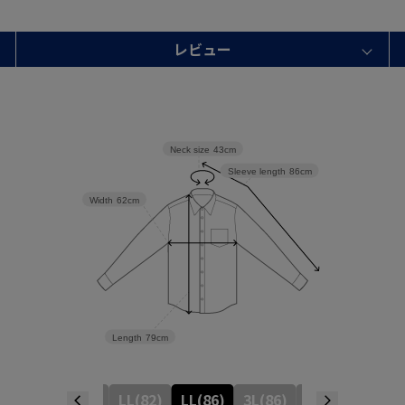
レビュー
Neck size
43cm
Sleeve length
86cm
Width
62cm
Length
79cm
M(78)
L(80)
LL(82)
LL(86)
3L(86)
4L(86)
5L(88