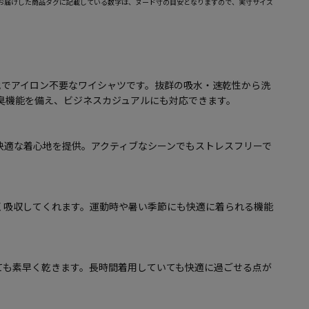
お届けした商品タグに記載している数字は、ヌード寸の目安となりますので、実寸サイズ
地でアイロン不要なワイシャツです。抜群の吸水・速乾性から洗
防臭機能を備え、ビジネスカジュアルにも対応できます。
快適な着心地を提供。アクティブなシーンでもストレスフリーで
く吸収してくれます。運動時や暑い季節にも快適に着られる機能
ても素早く乾きます。長時間着用していても快適に過ごせる点が