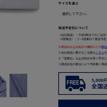
サイズを選ぶ
発送予定日について
（当日発送）：午前9時までのご注文
（4営業日）：2～4営業日で発送予定
※
発送日は土日祝日や棚卸などの
弊社
※当日発送に関するご注意は
こちら
を
※「営業日」は土日祝日を除く平日と
※運送会社の都合により予告無く発送
5,00
全国