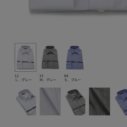
12
15
84
Ｌ．グレー
Ｍ．グレー
Ｓ．ブルー