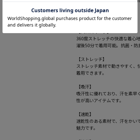
サイズ選択画面に記載している数字あるいは
と異なる場合がございます。
機能
【i-shirtマーク】
360度ストレッチの快適な着心
濯後50分で着用可能。抗菌・
【ストレッチ】
ストレッチ素材で動きやすく、
着用できます。
【吸汗】
吸汗性に優れており、汗を素早
性が高いアイテムです。
【速乾】
速乾性のある素材で、汗をかい
魅力です。