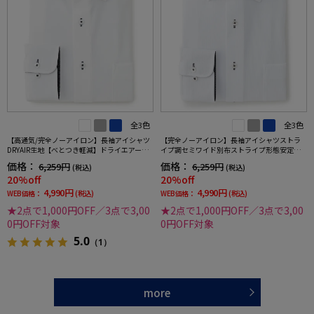
全3色
全3色
【高通気/完全ノーアイロン】長袖アイシャツ
【完全ノーアイロン】長袖アイシャツストラ
DRYAIR生地【べとつき軽減】ドライエアース
イプ調セミワイド別布ストライプ形態安定ス
トライプ調セミワイド別布ストライプ形態安
トレッチ防汚効果吸汗速乾ワイシャツ通年
価格：
価格：
6,259円
6,259円
(税込)
(税込)
定ストレッチ防汚効果吸汗速乾ワイシャツ春
20%off
20%off
夏
4,990円
4,990円
WEB価格：
(税込)
WEB価格：
(税込)
★2点で1,000円OFF／3点で3,00
★2点で1,000円OFF／3点で3,00
0円OFF対象
0円OFF対象
5.0
（1）
more