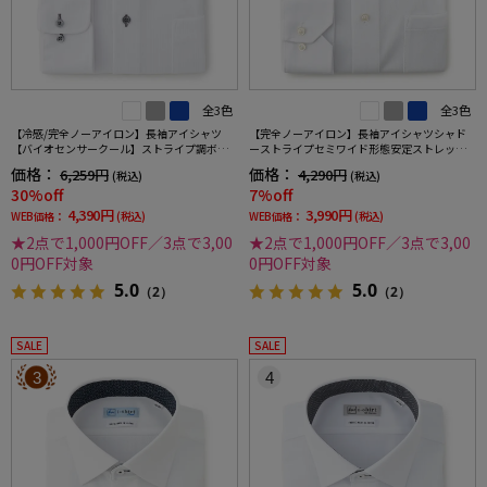
全3色
全3色
【冷感/完全ノーアイロン】長袖アイシャツ
【完全ノーアイロン】長袖アイシャツシャド
【バイオセンサークール】ストライプ調ボタ
ーストライプセミワイド形態安定ストレッチ
ンダウンストライプ形態安定ストレッチ防汚
吸汗速乾ワイシャツ通年
価格：
価格：
6,259円
4,290円
(税込)
(税込)
効果吸汗速乾ワイシャツ春夏
30%off
7%off
4,390円
3,990円
WEB価格：
(税込)
WEB価格：
(税込)
★2点で1,000円OFF／3点で3,00
★2点で1,000円OFF／3点で3,00
0円OFF対象
0円OFF対象
5.0
5.0
（2）
（2）
SALE
SALE
3
4