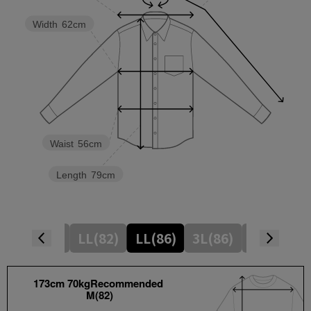
Width
62cm
Waist
56cm
Length
79cm
8)
L(80)
LL(82)
LL(86)
3L(86)
4L(86)
173cm 70kgRecommended
M(82)