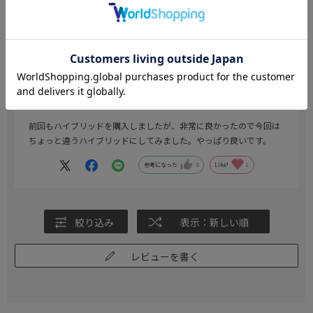
ハイブリッドは良いです
色：ホワイト
／サイズ：M82(首回りM×裄丈82cm)
京
年代:
40代
身長:
166～170cm
体型:
ふつう
前回もハイブリッドを購入しましたが、非常に良かったので今回は
ちょっと違うハイブリッドにしてみました。やっぱり良いです。
参考になった
0
Like!
1
絞り込み
表示：新しい順
レビューを書く