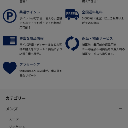
豊富！
購入できる！
共通ポイント
全国送料無料
ポイントが貯まる、使える。店舗
5,000円（税込）以上のお買い上
でもネットでもポイントの相互利
げで送料無料
用可能！
豊富な商品情報
返品・補正サービス
サイズ詳細・ディテールなどお客
補正前・着用前の返品可能
様の購入をサポート！商品により
※一部返品不可商品あり購入時の
店頭在庫も表示。
補正サービスも承ります。
アフターケア
全国のはるやま店舗が、購入後も
安心サポート
カテゴリー
メンズ
スーツ
ジャケット