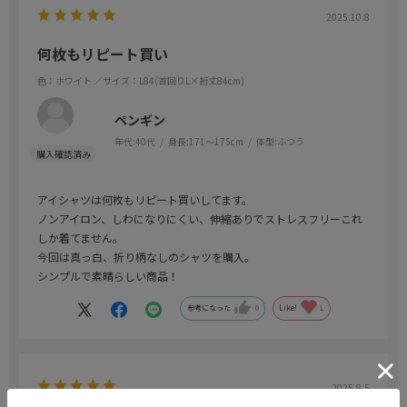
2025.10.8
何枚もリピート買い
色：ホワイト
／サイズ：L84(首回りL×裄丈84cm)
ペンギン
年代:
40代
身長:
171～175cm
体型:
ふつう
アイシャツは何枚もリピート買いしてます。
ノンアイロン、しわになりにくい、伸縮ありでストレスフリーこれ
しか着てません。
今回は真っ白、折り柄なしのシャツを購入。
シンプルで素晴らしい商品！
参考になった
0
Like!
1
2025.8.5