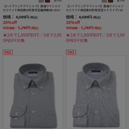
【ハイブリッドアイシャツ】長袖ワイシャツ
【ハイブリッドアイシャツ】長袖ワイシャツ
セミワイド綿混素材形態安定織柄無地i-shirt通
セミワイド綿混素材形態安定ストライプi-shirt
年
通年
価格：
価格：
6,589円
6,589円
(税込)
(税込)
20%off
20%off
5,290円
5,290円
WEB価格：
(税込)
WEB価格：
(税込)
★2点で1,000円OFF／3点で3,00
★2点で1,000円OFF／3点で3,00
0円OFF対象
0円OFF対象
SALE
SALE