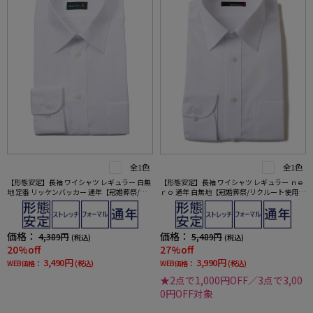
全1色
全1色
【形態安定】長袖 ワイシャツ レギュラー 白無
【形態安定】長袖 ワイシャツ レギュラー ｎｅ
地 定番 リッケンバッカー 通年【冠婚葬祭/リ
ｒｏ 通年 白無地【冠婚葬祭/リクルート使用
クルート使用可】
可】
価格：
価格：
4,389円
5,489円
(税込)
(税込)
20%off
27%off
3,490円
3,990円
WEB価格：
(税込)
WEB価格：
(税込)
★2点で1,000円OFF／3点で3,00
0円OFF対象