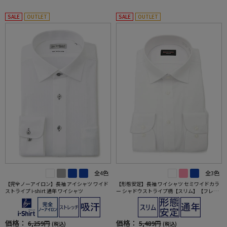
SALE
OUTLET
SALE
OUTLET
全4色
全3色
【完全ノーアイロン】長袖 アイシャツ ワイド
【形態安定】長袖 ワイシャツ セミワイドカラ
ストライプ i-shirt 通年 ワイシャツ
ー シャドウストライプ柄【スリム】【フレッ
シャーズにもおすすめ】nero 通年【スリムデ
ザイン】
価格：
価格：
6,259円
5,489円
(税込)
(税込)