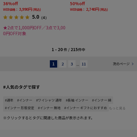
36%off
50%off
3,990円
2,740円
WEB価格：
(税込)
WEB価格：
(税込)
5.0
（4）
★2点で1,000円OFF／3点で3,00
0円OFF対象
1 - 20
215
件 /
件中
1
2
3
...
11
次のページ
#人気のタグで探す
#通年
#インナー
#ワイシャツ 通年
#長袖 インナー
#インナー 綿
#インナー 形態安定
#インナー 無地
#インナー ギフトにおすすめ
もっと見る
※クリックするとタグに関連した商品が表示されます。