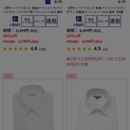
全2色
全1色
【完全ノーアイロン】長袖 アイシャツ セミワ
【完全ノーアイロン】長袖 アイシャツ ボタン
イドカラー スクエア柄 ワイシャツ i-shirt 通年
ダウン 白無地 ワイシャツ i-shirt 通年【冠婚葬
祭/リクルート使用可】
価格：
価格：
6,259円
6,259円
(税込)
(税込)
49%off
20%off
3,190円
4,990円
WEB価格：
(税込)
WEB価格：
(税込)
4.8
4.5
（13）
（2）
★2点で1,000円OFF／3点で3,00
0円OFF対象
SALE
SALE