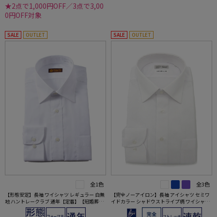
★2点で1,000円OFF／3点で3,00
0円OFF対象
SALE
OUTLET
SALE
OUTLET
全1色
全3色
【形態安定】長袖 ワイシャツ レギュラー 白無
【完全ノーアイロン】長袖 アイシャツ セミワ
地 ハントレークラブ 通年【定番】【冠婚葬祭/
イドカラー シャドウストライプ柄 ワイシャツ i
リクルート使用可】
-shirt 通年