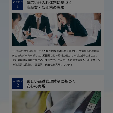
幅広い仕入れ体制に基づく
こだわり
1
高品質・低価格の実現
1974年の設立以来培ってきた圧倒的な流通経路を駆使し、大量仕入れや国内
外の生地メーカー様との共同開発などで素材の低コスト化に成功しました。
また実用的な機能性を生み出す仕立て、ディテールにまで気を配ったデザイン
を徹底的に追求し、高品質・低価格を実現しています
厳しい品質管理体制に基づく
こだわり
2
安心の実現