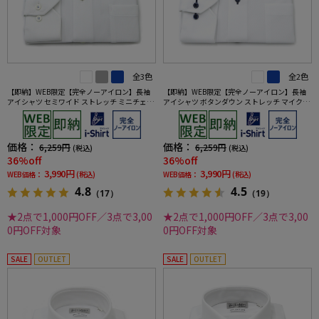
全3色
全2色
【即納】WEB限定【完全ノーアイロン】長袖
【即納】WEB限定【完全ノーアイロン】長袖
アイシャツ セミワイド ストレッチ ミニチェッ
アイシャツ ボタンダウン ストレッチ マイクロ
ク柄 i-shirt ワイシャツ 通年
ロンビック柄 i-shirt ワイシャツ 通年
価格：
価格：
6,259円
6,259円
(税込)
(税込)
36%off
36%off
3,990円
3,990円
WEB価格：
(税込)
WEB価格：
(税込)
4.8
4.5
（17）
（19）
★2点で1,000円OFF／3点で3,00
★2点で1,000円OFF／3点で3,00
0円OFF対象
0円OFF対象
SALE
OUTLET
SALE
OUTLET