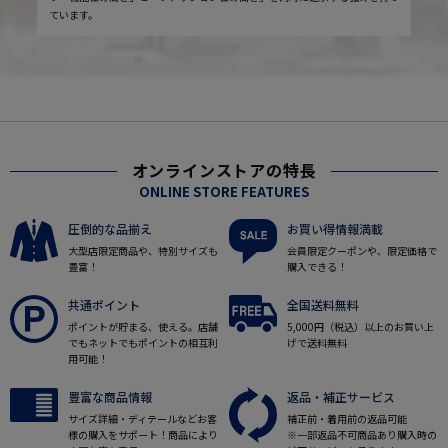
ています。
オンラインストアの特長
ONLINE STORE FEATURES
圧倒的な品揃え
お買い得情報満載
大型店限定商品や、特別サイズも
会員限定クーポンや、限定価格で
豊富！
購入できる！
共通ポイント
全国送料無料
ポイントが貯まる、使える。店舗
5,000円（税込）以上のお買い上
でもネットでもポイントの相互利
げで送料無料
用可能！
豊富な商品情報
返品・補正サービス
サイズ詳細・ディテールなどお客
補正前・着用前の返品可能
様の購入をサポート！商品により
※一部返品不可商品あり購入時の