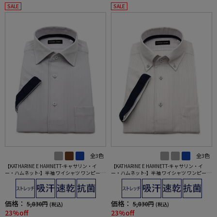
SALE
SALE
全3色
全3色
【KATHARINE E HAMNETT-キャサリン・イ
【KATHARINE E HAMNETT-キャサリン・イ
ー・ハムネット-】半袖 ワイシャツ ワンピース
ー・ハムネット-】半袖 ワイシャツ ワンピース
カラー セミワイド 360°ストレッチ 吸水速乾 へ
カラー ボタンダウン 360°ストレッチ 吸水速乾
リンボン 通年
チェック 通年
価格：
価格：
5,830円
5,830円
(税込)
(税込)
23%off
23%off