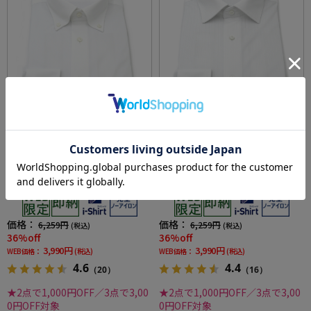
全2色
全3色
【即納】WEB限定【完全ノーアイロン】長袖
【即納】WEB限定【完全ノーアイロン】長袖
アイシャツ ボタンダウン ストレッチ ストライ
アイシャツ セミワイド ストレッチ シャドウス
プ i-shirt ワイシャツ 通年
トライプ i-shirt ワイシャツ 通年
価格：
価格：
6,259円
6,259円
(税込)
(税込)
36%off
36%off
3,990円
3,990円
WEB価格：
(税込)
WEB価格：
(税込)
4.6
4.4
（20）
（16）
★2点で1,000円OFF／3点で3,00
★2点で1,000円OFF／3点で3,00
0円OFF対象
0円OFF対象