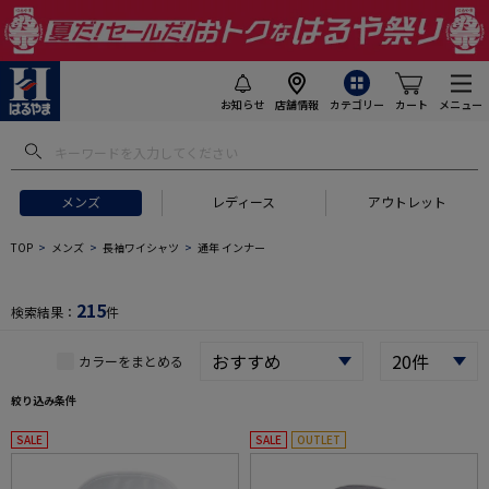
お知らせ
店舗情報
カテゴリー
カート
メニュー
 ギフトにおすすめ
#セットアップ スーツ
#長袖 ワイシャツ
#スー
メンズ
レディース
アウトレット
TOP
メンズ
長袖ワイシャツ
通年 インナー
215
検索結果：
件
カラーをまとめる
絞り込み条件
SALE
SALE
OUTLET