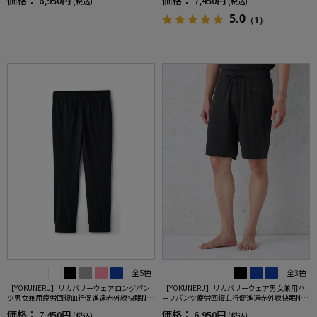
価格：
価格：
6,950円
7,450円
(税込)
(税込)
5.0
（1）
全5色
全3色
【YOKUNERU】リカバリーウェアロングパン
【YOKUNERU】リカバリーウェア男女兼用ハ
ツ男女兼用疲労回復血行促進遠赤外線快眠NA
ーフパンツ疲労回復血行促進遠赤外線快眠NA
NOMIX(R)【一般医療機器】SS～LLサイズ
NOMIX(R)【一般医療機器】SS～LLサイズ
価格：
価格：
7,450円
6,950円
(税込)
(税込)