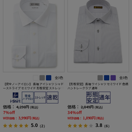
全3色
全3色
【完全ノーアイロン】 長袖 アイシャツ シャド
【形態安定】長袖 ワイシャツ セミワイド 色柄
ーストライプ セミワイド 形態安定 ストレッチ
ハントレークラブ 通年
吸汗速乾 ワイシャツ 通年
価格：
価格：
4,290円
2,849円
(税込)
(税込)
7%off
34%off
3,990円
1,890円
WEB価格：
(税込)
WEB価格：
(税込)
5.0
3.8
（2）
（6）