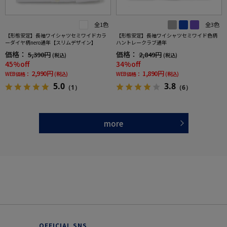
全1色
全3色
【形態安定】長袖ワイシャツセミワイドカラ
【形態安定】長袖ワイシャツセミワイド色柄
ーダイヤ柄nero通年【スリムデザイン】
ハントレークラブ通年
価格：
価格：
5,390円
2,849円
(税込)
(税込)
45%off
34%off
2,990円
1,890円
WEB価格：
(税込)
WEB価格：
(税込)
5.0
3.8
（1）
（6）
more
OFFICIAL SNS