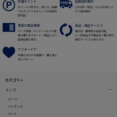
共通ポイント
全国送料無料
ポイントが貯まる、使える。店舗
5,000円（税込）以上のお買い上
でもネットでもポイントの相互利
げで送料無料
用可能！
豊富な商品情報
返品・補正サービス
サイズ詳細・ディテールなどお客
補正前・着用前の返品可能
様の購入をサポート！商品により
※一部返品不可商品あり購入時の
店頭在庫も表示。
補正サービスも承ります。
アフターケア
全国のはるやま店舗が、購入後も
安心サポート
カテゴリー
メンズ
スーツ
ジャケット
コート