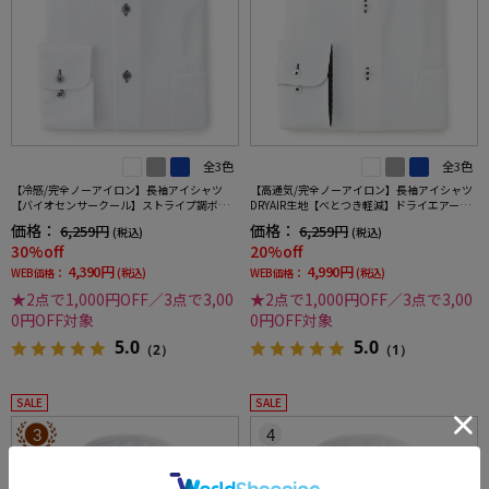
全3色
全3色
【冷感/完全ノーアイロン】長袖アイシャツ
【高通気/完全ノーアイロン】長袖アイシャツ
【バイオセンサークール】ストライプ調ボタ
DRYAIR生地【べとつき軽減】ドライエアース
ンダウンストライプ形態安定ストレッチ防汚
トライプ調セミワイド別布ストライプ形態安
価格：
価格：
6,259円
6,259円
(税込)
(税込)
効果吸汗速乾ワイシャツ春夏
定ストレッチ防汚効果吸汗速乾ワイシャツ春
30%off
20%off
夏
4,390円
4,990円
WEB価格：
(税込)
WEB価格：
(税込)
★2点で1,000円OFF／3点で3,00
★2点で1,000円OFF／3点で3,00
0円OFF対象
0円OFF対象
5.0
5.0
（2）
（1）
SALE
SALE
3
4