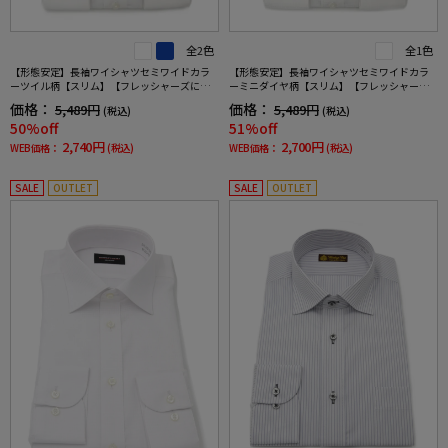
全2色
全1色
【形態安定】長袖ワイシャツセミワイドカラ
【形態安定】長袖ワイシャツセミワイドカラ
ーツイル柄【スリム】【フレッシャーズにも
ーミニダイヤ柄【スリム】【フレッシャーズ
おすすめ】nero通年【スリムデザイン】
にもおすすめ】nero通年【スリムデザイン】
価格：
価格：
5,489円
5,489円
(税込)
(税込)
50%off
51%off
2,740円
2,700円
WEB価格：
(税込)
WEB価格：
(税込)
SALE
OUTLET
SALE
OUTLET