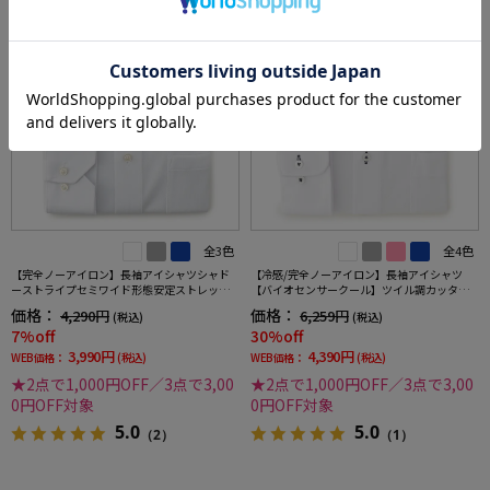
全3色
全4色
【完全ノーアイロン】長袖アイシャツシャド
【冷感/完全ノーアイロン】長袖アイシャツ
ーストライプセミワイド形態安定ストレッチ
【バイオセンサークール】ツイル調カッタウ
吸汗速乾ワイシャツ通年
ェイ織柄無地形態安定ストレッチ防汚効果吸
価格：
価格：
4,290円
6,259円
(税込)
(税込)
汗速乾ワイシャツ春夏
7%off
30%off
3,990円
4,390円
WEB価格：
(税込)
WEB価格：
(税込)
★2点で1,000円OFF／3点で3,00
★2点で1,000円OFF／3点で3,00
0円OFF対象
0円OFF対象
5.0
5.0
（2）
（1）