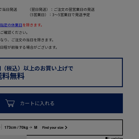
で当日発送
（翌日発送）：ご注文の翌営業日の発送
（5営業日）：3～5営業日で発送予定
指定の休業日
を除きます。
ご確認ください。
なり、ご注文の当日を除きます。
日程が前後する場合がございます。
0円（税込）以上のお買い上げで
送料無料
カートに入れる
173cm / 70kg
M
Find your size