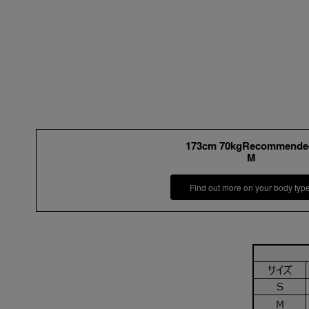
173cm 70kgRecommende
M
Find out more on your body typ