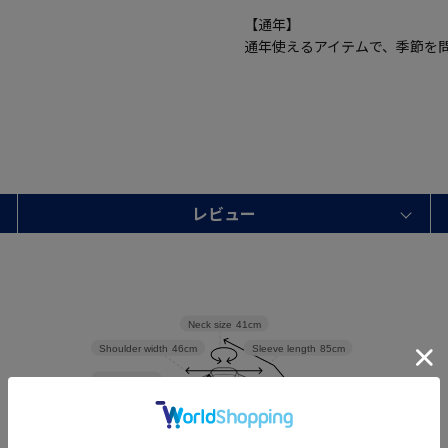
【通年】
通年使えるアイテムで、季節を
レビュー
Neck size
41cm
Shoulder width
46cm
Sleeve length
85cm
Width
54cm