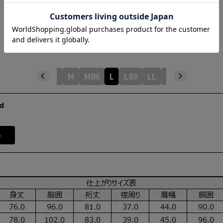
Waist
51cm
Length
80cm
Hem width
51.5cm
S
M
M86
L
L88
LL
LL90
d
e