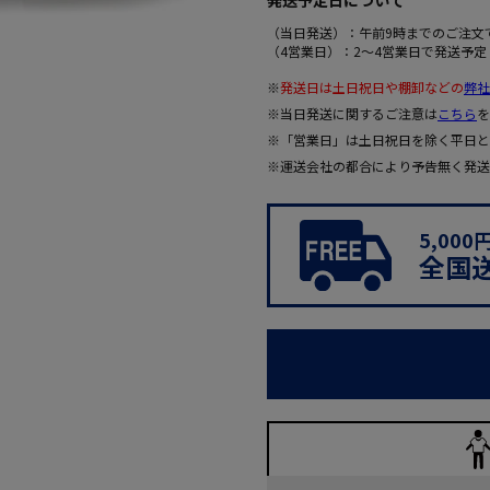
発送予定日について
（当日発送）：午前9時までのご注文
（4営業日）：2～4営業日で発送予定
※
発送日は土日祝日や棚卸などの
弊社
※当日発送に関するご注意は
こちら
を
※「営業日」は土日祝日を除く平日と
※運送会社の都合により予告無く発送
5,00
全国