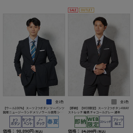
SALE
OUTLET
全1色
全1色
【ウール100%】スーツ 2つボタン ツーパンツ
【即納】【WEB限定】スーツ 2つボタン4WAY
国産ニュージーランドメリノウール使用 シャ
ストレッチ 織柄 チャコールグレー 通年
ドウストライプ STOVEL&MASON
価格：
98,890円
価格：
24,200円
(税込)
(税込)