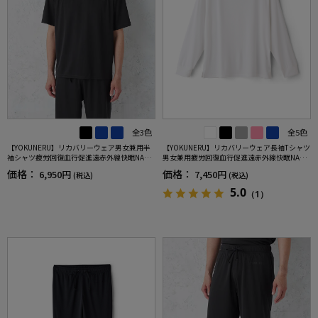
全3色
全5色
【YOKUNERU】リカバリーウェア男女兼用半
【YOKUNERU】リカバリーウェア長袖Tシャツ
袖シャツ疲労回復血行促進遠赤外線快眠NANO
男女兼用疲労回復血行促進遠赤外線快眠NANO
MIX(R)【一般医療機器】SS～LLサイズ
MIX(R)【一般医療機器】SS～LLサイズ
価格：
価格：
6,950円
7,450円
(税込)
(税込)
5.0
（1）