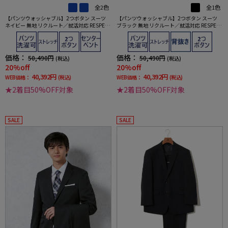
全2色
全1色
【パンツウォッシャブル】2つボタン スーツ
【パンツウォッシャブル】2つボタン スーツ
ネイビー 無地 リクルート／就活対応 RESPECT
ブラック 無地 リクルート／就活対応 RESPECT
NERO 通年【定番】【スリムデザイン】
NERO 通年【定番】【スリムデザイン】
価格：
価格：
50,490円
50,490円
(税込)
(税込)
20%off
20%off
40,392円
40,392円
WEB価格：
(税込)
WEB価格：
(税込)
★2着目50%OFF対象
★2着目50%OFF対象
SALE
SALE