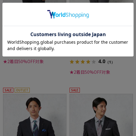
全1色
全1色
【KATHARINE E HAMNETT-キャサリン・イ
【ウール100%】スーツ 2つボタン ANGELICO
ー・ハムネット-】スーツ 2つボタン 上下ウォ
-アンジェリコ- グレー チェック リッケンバッ
ッシャブル サスティナブルウール ブラック ス
カー 通年
トライプ 秋冬
価格：
価格：
58,300円
65,890円
(税込)
(税込)
32%off
32%off
39,900円
44,900円
WEB価格：
(税込)
WEB価格：
(税込)
4.0
★2着目50%OFF対象
（1）
★2着目50%OFF対象
SALE
OUTLET
SALE