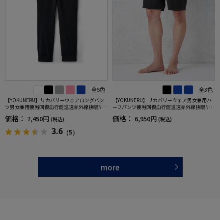
全5色
全3色
【YOKUNERU】リカバリーウェアロングパン
【YOKUNERU】リカバリーウェア男女兼用ハ
ツ男女兼用疲労回復血行促進遠赤外線快眠NA
ーフパンツ疲労回復血行促進遠赤外線快眠NA
NOMIX(R)【一般医療機器】SS～LLサイズ
NOMIX(R)【一般医療機器】SS～LLサイズ
価格：
価格：
7,450円
6,950円
(税込)
(税込)
3.6
（5）
more