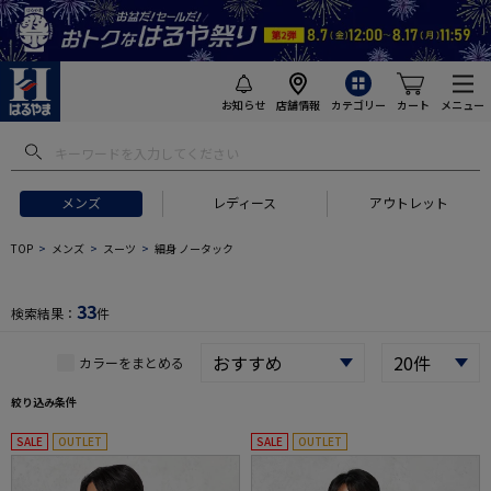
お知らせ
店舗情報
カテゴリー
カート
メニュー
 ギフトにおすすめ
#セットアップ スーツ
#長袖 ワイシャツ
#スー
メンズ
レディース
アウトレット
TOP
メンズ
スーツ
細身 ノータック
33
検索結果：
件
カラーをまとめる
絞り込み条件
SALE
OUTLET
SALE
OUTLET