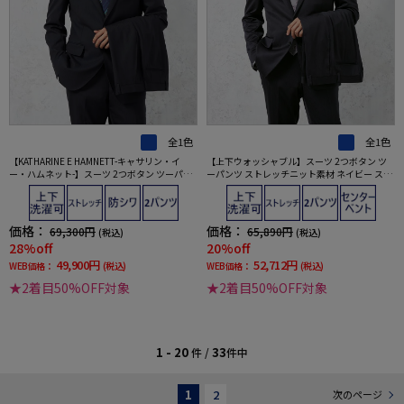
全1色
全1色
【KATHARINE E HAMNETT-キャサリン・イ
【上下ウォッシャブル】スーツ 2つボタン ツ
ー・ハムネット-】スーツ 2つボタン ツーパン
ーパンツ ストレッチニット素材 ネイビー スト
ツ 上下ウォッシャブル 防シワ ネイビー シャド
ライプ リッケンバッカー 秋冬
ウストライプ 秋冬
価格：
価格：
69,300円
65,890円
(税込)
(税込)
28%off
20%off
49,900円
52,712円
WEB価格：
(税込)
WEB価格：
(税込)
★2着目50%OFF対象
★2着目50%OFF対象
1 - 20
33
件 /
件中
1
2
次のページ