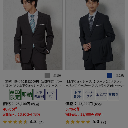
全1色
全1色
【即納】選べる2着22000円【WEB限定】スー
【上下ウォッシャブル】スーツ 2つボタン ツ
ツ 2つボタン上下ウォッシャブル グレー スト
ーパンツ イージーケア ストライプ pinky wol
ライプ
man
価格：
価格：
23,100円
43,890円
(税込)
(税込)
40%off
57%off
13,900円
18,700円
WEB価格：
(税込)
WEB価格：
(税込)
4.3
5.0
（7）
（2）