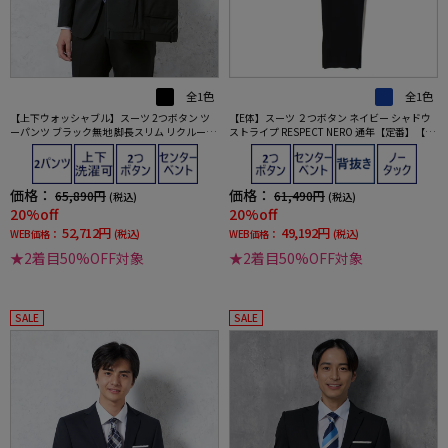
全1色
全1色
【上下ウォッシャブル】スーツ 2つボタン ツ
【E体】スーツ ２つボタン ネイビー シャドウ
ーパンツ ブラック無地 脚長スリム リクルート
ストライプ RESPECT NERO 通年【定番】【ス
／就活対応 RESPECT NERO 通年【定番】【ス
リムデザイン】
リムデザイン】
価格：
価格：
65,890円
61,490円
(税込)
(税込)
20%off
20%off
52,712円
49,192円
WEB価格：
(税込)
WEB価格：
(税込)
★2着目50%OFF対象
★2着目50%OFF対象
SALE
SALE