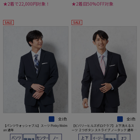
★2着で22,000円対象！
★2着目50%OFF対象
SALE
SALE
全1色
全1色
【パンツウォッシャブル】スーツ Pinky Wolm
【ビバリーヒルズポロクラブ】上下洗えるス
an 通年
ーツ ２つボタン ストライプ ノータック 通年
ポリエステル100％