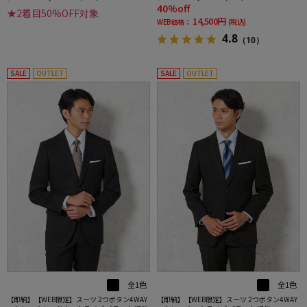
40%off
★2着目50%OFF対象
14,500円
WEB価格：
(税込)
4.8
（10）
SALE
OUTLET
SALE
OUTLET
全1色
全1色
【即納】【WEB限定】スーツ 2つボタン4WAY
【即納】【WEB限定】スーツ 2つボタン4WAY