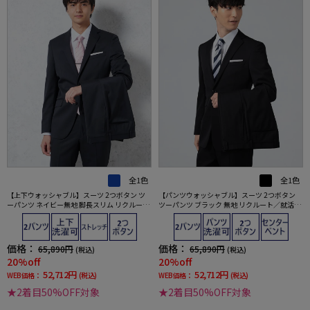
全1色
全1色
【上下ウォッシャブル】スーツ 2つボタン ツ
【パンツウォッシャブル】スーツ 2つボタン
ーパンツ ネイビー無地 脚長スリム リクルート
ツーパンツ ブラック 無地 リクルート／就活対
／就活対応 RESPECT NERO 通年【定番】【ス
応 RESPECT NERO 通年【定番】【スリムデザ
リムデザイン】
イン】
価格：
価格：
65,890円
65,890円
(税込)
(税込)
20%off
20%off
52,712円
52,712円
WEB価格：
(税込)
WEB価格：
(税込)
★2着目50%OFF対象
★2着目50%OFF対象