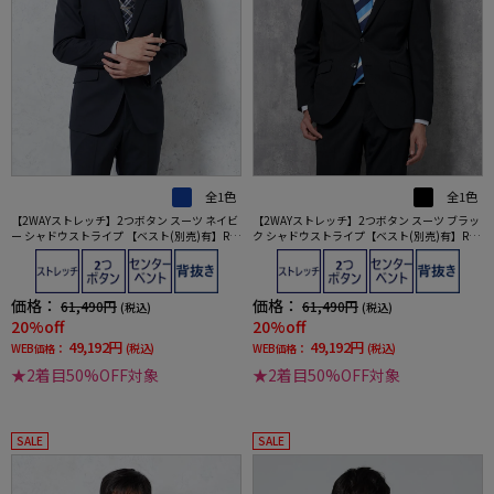
全1色
全1色
【2WAYストレッチ】2つボタン スーツ ネイビ
【2WAYストレッチ】2つボタン スーツ ブラッ
ー シャドウストライプ 【ベスト(別売)有】RE
ク シャドウストライプ【ベスト(別売)有】RES
SPECT NERO 通年【定番】【スリムデザイ
PECT NERO 通年【定番】【スリムデザイン】
ン】
価格：
価格：
61,490円
61,490円
(税込)
(税込)
20%off
20%off
49,192円
49,192円
WEB価格：
(税込)
WEB価格：
(税込)
★2着目50%OFF対象
★2着目50%OFF対象
SALE
SALE