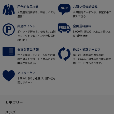
圧倒的な品揃え
お買い得情報満載
大型店限定商品や、特別サイズも
会員限定クーポンや、限定価格で
豊富！
購入できる！
共通ポイント
全国送料無料
ポイントが貯まる、使える。店舗
5,000円（税込）以上のお買い上
でもネットでもポイントの相互利
げで送料無料
用可能！
豊富な商品情報
返品・補正サービス
サイズ詳細・ディテールなどお客
補正前・着用前の返品可能
様の購入をサポート！商品により
※一部返品不可商品あり購入時の
店頭在庫も表示。
補正サービスも承ります。
アフターケア
全国のはるやま店舗が、購入後も
安心サポート
カテゴリー
メンズ