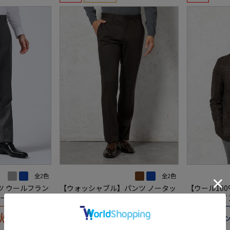
全2色
全2色
ツ ウールフラン
【ウォッシャブル】パンツ ノータッ
【ウール10
トーベルアンドメ
ク 【i－Pants-アイパンツ-】ヒート
ン【REDA
エナジー 無地 リッケンバッカー 秋
ク リッケン
冬