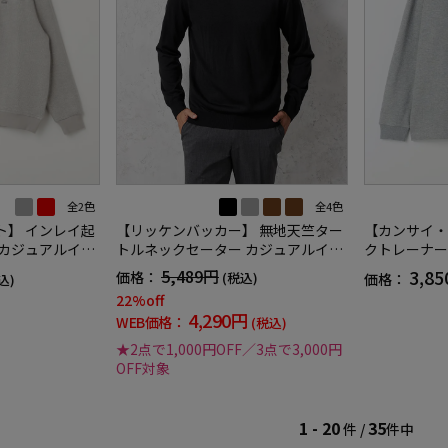
全2色
全4色
ト】 インレイ起
【リッケンバッカー】 無地天竺ター
【カンサイ・
 カジュアルイン
トルネックセーター カジュアルイン
クトレーナー
ナー ニット 長袖 保温 秋冬
冬
5,489円
3,8
価格：
(税込)
価格：
込)
22%off
4,290円
WEB価格：
(税込)
★2点で1,000円OFF／3点で3,000円
OFF対象
1 - 20
35
件 /
件中