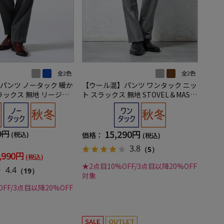
全2色
全2色
パンツ ノータック 暖か
【ウール混】パンツ ワンタック ニッ
ラックス 無地 リージェ
ト スラックス 無地 STOVEL＆MASO
N 秋冬
9円
15,290円
(税込)
価格：
(税込)
3.8
（5）
,990円
(税込)
★2点目10%OFF/3点目以降20%OFF
4.4
（19）
対象
FF/3点目以降20%OFF
SALE
OUTLET