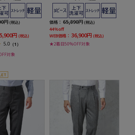
ークストライプ リッケン
レッチ チェック リッケンバッカー
冬
秋冬
90円
65,890円
価格：
(税込)
(税込)
44%off
5,900円
36,900円
WEB価格：
(税込)
(税込)
5.0
★2着目50%OFF対象
（1）
OFF対象
LET