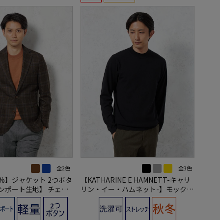
全2色
全3色
0%】ジャケット 2つボタ
【KATHARINE E HAMNETT-キャサ
インポート生地】 チェッ
リン・イー・ハムネット-】モックネ
バッカー 秋冬
ック 長袖ニット 吸湿発熱 ストレッ
チ ウォッシャブル 無地 秋冬