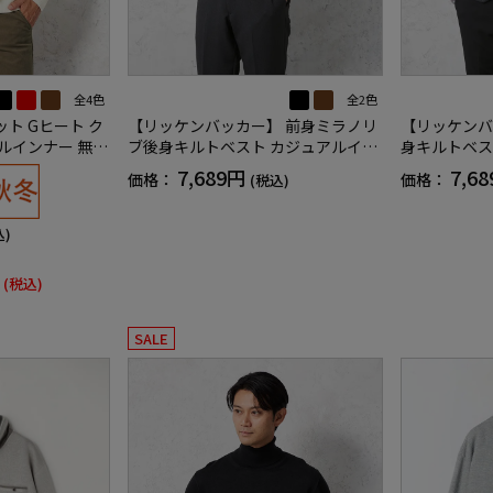
全4色
全2色
ト Gヒート ク
【リッケンバッカー】 前身ミラノリ
【リッケンバ
ルインナー 無地
ブ後身キルトベスト カジュアルイン
身キルトベス
冬
ナー ニット半袖ベスト 保温 秋冬
ニット半袖ベ
7,689円
7,6
価格：
価格：
(税込)
込)
(税込)
SALE