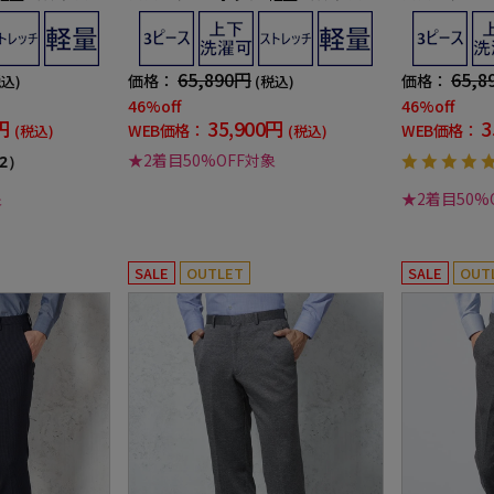
ンバッカー 秋冬
レッチ チェック リッケンバッカー
レッチ チョ
秋冬
バッカー 秋
65,890円
65,8
価格：
価格：
税込)
(税込)
46%off
46%off
円
35,900円
3
WEB価格：
WEB価格：
(税込)
(税込)
★2着目50%OFF対象
2）
象
★2着目50%
SALE
OUTLET
SALE
OUT