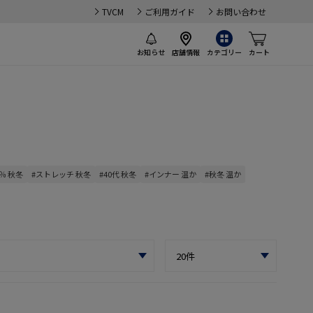
TVCM
ご利用ガイド
お問い合わせ
お知らせ
店舗情報
カテゴリー
カート
％ 秋冬
#ストレッチ 秋冬
#40代 秋冬
#インナー 温か
#秋冬 温か