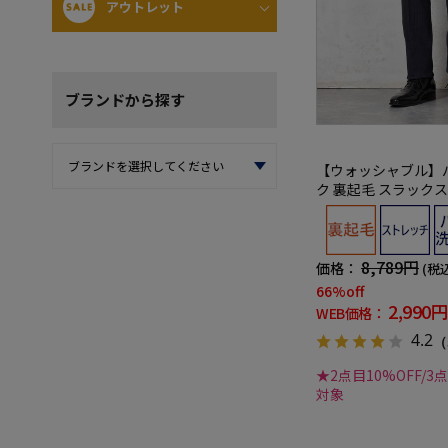
アウトレット
ブランド
から探す
【ウォッシャブル】
ク 裏起毛 スラックス 
冬【スリムデザイン
8,789円
価格：
(税
66%off
2,990円
WEB価格：
4.2
（
★2点目10%OFF/3
対象