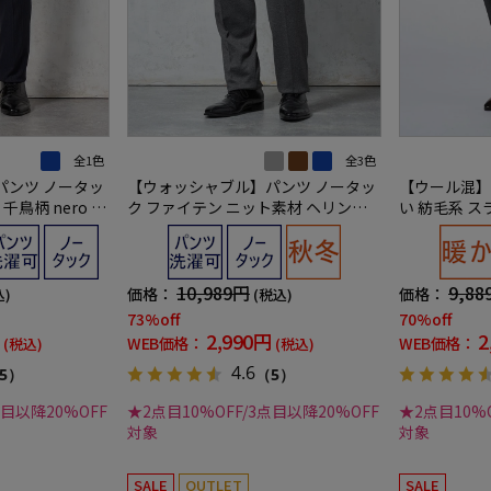
全1色
全3色
パンツ ノータッ
【ウォッシャブル】パンツ ノータッ
【ウール混】
千鳥柄 nero 秋
ク ファイテン ニット素材 ヘリンボ
い 紡毛系 ス
】
ン PHITEN 秋冬
ントハウス
10,989円
9,88
価格：
価格：
込)
(税込)
73%off
70%off
2,990円
2
WEB価格：
WEB価格：
(税込)
(税込)
4.6
5）
（5）
点目以降20%OFF
★2点目10%OFF/3点目以降20%OFF
★2点目10%O
対象
対象
SALE
OUTLET
SALE