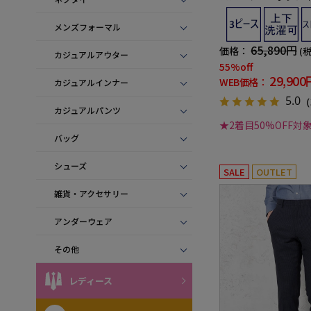
レッチ 無地 リッケ
メンズフォーマル
65,890円
価格：
(
カジュアルアウター
55%off
29,900
WEB価格：
カジュアルインナー
5.0
（
カジュアルパンツ
★2着目50%OFF対
バッグ
シューズ
SALE
OUTLET
雑貨・アクセサリー
アンダーウェア
その他
レディース