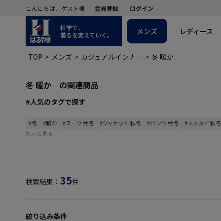
こんにちは、ゲスト様
会員登録
ログイン
科学で、
メンズ
レディース
着るを変えていく。
TOP
メンズ
カジュアルインナー
冬 暖か
冬 暖か の関連商品
#人気のタグで探す
#冬
#暖か
#スーツ 秋冬
#ジャケット 秋冬
#パンツ 秋冬
#ネクタイ 秋冬
もっと見る
35
検索結果：
件
絞り込み条件