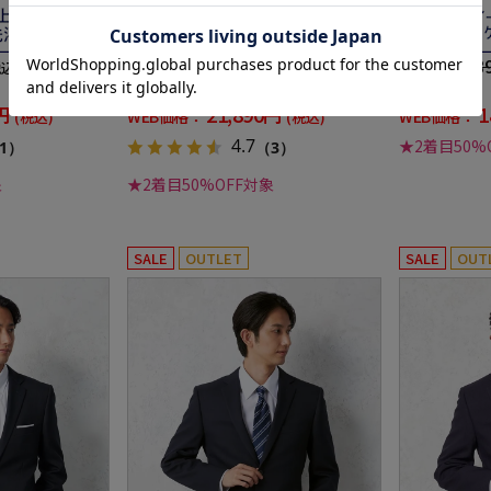
ストライプ 3シ
ル混 2つボタン ノータック ストライ
通年
プ
72,490円
43,8
価格：
価格：
税込)
(税込)
70%off
57%off
円
21,890円
1
WEB価格：
WEB価格：
(税込)
(税込)
4.7
★2着目50%
1）
（3）
象
★2着目50%OFF対象
SALE
OUTLET
SALE
OUT