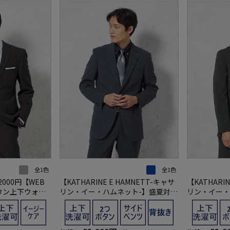
全1色
全1色
000円【WEB
【KATHARINE E HAMNETT-キャサ
【KATHARIN
タン上下ウォッ
リン・イー・ハムネット-】盛夏対応
リン・イー・
トライプ
スーツ 2つボタン 上下ウォッシャブ
スーツ 2つ
ル ネイビー チェック 春夏
ル グレー チ