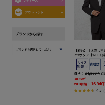
レディース
アウトレット
ブランド
から探す
【即納】【お直し不
2つボタン【WEB限
裾サイズ調整可能 
ル 黒無地 通年 礼服
24,200円
価格：
(
30%off
16,940
WEB価格：
4.3
（