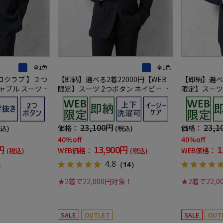
全1色
全1色
ロクラブ 】２つ
【即納】選べる2着22000円【WEB
【即納】選べる
ャブル スーツ
限定】スーツ 2つボタン ネイビー シ
限定】スーツ
ャドウストライプ 上下ウォッシャブ
シャブル ネ
ル 3シーズン対応
23,100円
23,1
価格：
価格：
税込)
(税込)
40%off
40%off
円
13,900円
1
WEB価格：
WEB価格：
(税込)
(税込)
4.8
象
（14）
★2着で22,000円対象！
★2着で22,
SALE
OUTLET
SALE
OUT