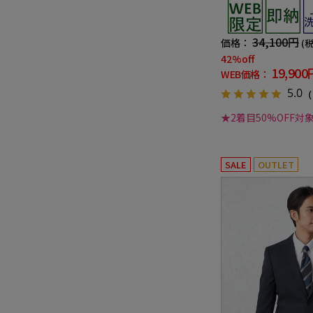
ル ブラック シャドウ
ーズン対応
34,100円
価格：
(
42%off
19,900
WEB価格：
5.0
（
★2着目50%OFF対
SALE
OUTLET