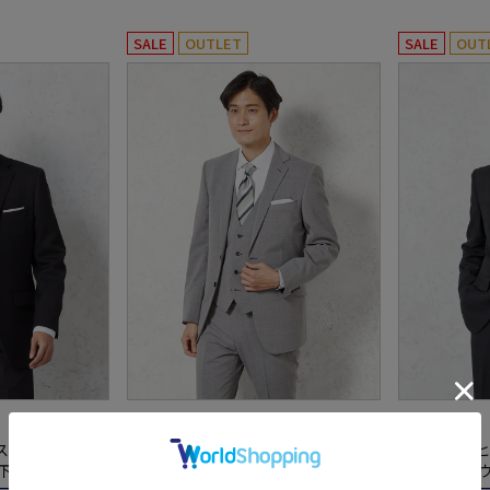
SALE
OUTLET
SALE
OUT
全1色
全1色
スーツ 2つボ
【ウォッシャブル】スリーピースス
【ビバリーヒ
上下ウォッシャブ
ーツ【nero/スリムデザイン】ウー
ボタン 上下