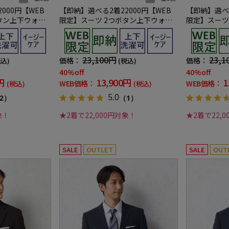
000円【WEB
【即納】選べる2着22000円【WEB
【即納】選べる
タン上下ウォッ
限定】スーツ 2つボタン上下ウォッ
限定】スーツ
 3シーズン対応
シャブル グレー 織柄無地 3シーズン
シャブル ブラ
対応
ズン対応
23,100円
23,1
価格：
価格：
税込)
(税込)
40%off
40%off
円
13,900円
1
WEB価格：
WEB価格：
(税込)
(税込)
5.0
2）
（1）
象！
★2着で22,000円対象！
★2着で22,
SALE
OUTLET
SALE
OUT