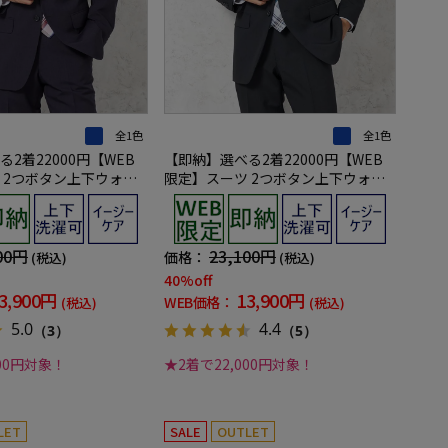
全1色
全1色
2着22000円【WEB
【即納】選べる2着22000円【WEB
 2つボタン上下ウォッ
限定】スーツ 2つボタン上下ウォッ
イビー チェック
シャブル ネイビー シャドウストライ
プ
00円
23,100円
価格：
(税込)
(税込)
40%off
3,900円
13,900円
WEB価格：
(税込)
(税込)
5.0
4.4
（3）
（5）
000円対象！
★2着で22,000円対象！
LET
SALE
OUTLET