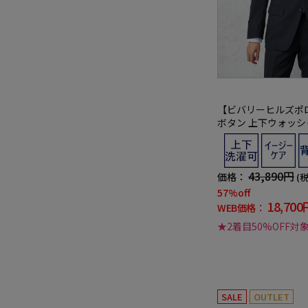
【ビバリーヒルズポ
ボタン 上下ウォッシ
通年
43,890円
価格：
(
57%off
18,700
WEB価格：
★2着目50%OFF対
SALE
OUTLET