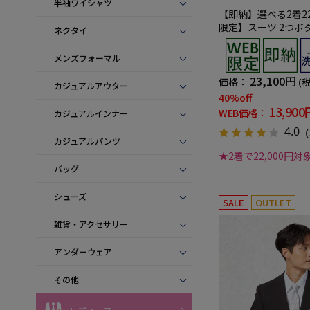
半袖ワイシャツ
【即納】選べる2着22
限定】スーツ 2つボ
ネクタイ
シャブル グレー 小柄
メンズフォーマル
23,100円
価格：
(
カジュアルアウター
40%off
13,900
WEB価格：
カジュアルインナー
4.0
（
カジュアルパンツ
★2着で22,000円対
バッグ
シューズ
SALE
OUTLET
雑貨・アクセサリー
アンダーウェア
その他