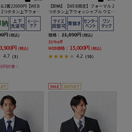
2着22000円【WEB
【即納】【WEB限定】フォーマル 2
 2つボタン上下ウォッ
つボタン上下ウォッシャブル ウエス
ック ストライプ 3シー
トアジャスター仕様 黒無地 通年 礼
服
00円
21,890円
価格：
(税込)
(税込)
31%off
3,900円
15,000円
WEB価格：
(税込)
(税込)
4.7
4.2
（3）
（10）
000円対象！
LET
SALE
OUTLET