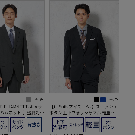
全1色
全2色
E E HAMNETT-キャサ
【i－Suit-アイスーツ-】スーツ 2つ
ハムネット-】盛夏対応
ボタン 上下ウォッシャブル 軽量 シ
ボタン 上下ウォッシャブ
ャドウストライプ リッケンバッカー
ェック 春夏
春夏