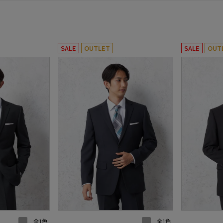
SALE
OUTLET
SALE
OUT
全1色
全1色