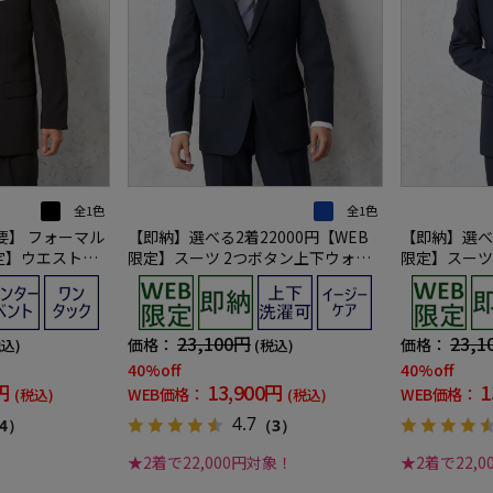
全1色
全1色
要】 フォーマル
【即納】選べる2着22000円【WEB
【即納】選べる
定】ウエスト・
限定】スーツ 2つボタン上下ウォッ
限定】スーツ
上下ウォッシャブ
シャブル ネイビー 小柄 3シーズン対
シャブル ネイ
応
ズン対応
23,100円
23,1
価格：
価格：
税込)
(税込)
40%off
40%off
円
13,900円
1
WEB価格：
WEB価格：
(税込)
(税込)
4.7
4）
（3）
★2着で22,000円対象！
★2着で22,