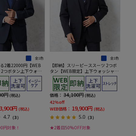
全1色
全1色
2着22000円【WEB
【即納】スリーピーススーツ 2つボ
 2つボタン上下ウォッ
タン【WEB限定】上下ウォッシャブ
ビー ストライプ 3シー
ル ネイビー シャドウストライプ 3シ
ーズン対応
00円
34,100円
価格：
(税込)
(税込)
42%off
3,900円
19,900円
WEB価格：
(税込)
(税込)
4.7
5.0
（3）
（3）
000円対象！
★2着目50%OFF対象