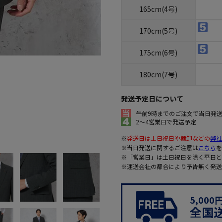
165cm(4号)
170cm(5号)
175cm(6号)
180cm(7号)
発送予定日について
午前9時までのご注文で当日発
2～4営業日で発送予定
※
発送日は土日祝日や棚卸などの
弊社
※当日発送に関するご注意は
こちら
を
※「営業日」は土日祝日を除く平日と
※運送会社の都合により予告無く発送
5,00
全国