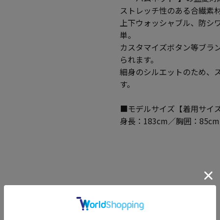
ストレッチ性のある合繊素
上下ウォッシャブル、防シ
単。
カスタマイズボタン等ブラ
られます。
細身のシルエットのため、
す。
■モデルサイズ【着用サイズ
身長：183cm／胸囲：85c