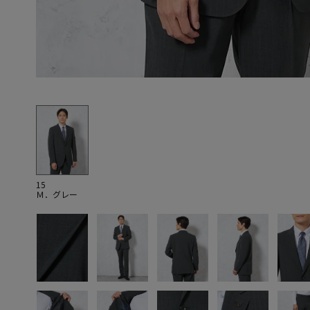
15
Ｍ．グレー