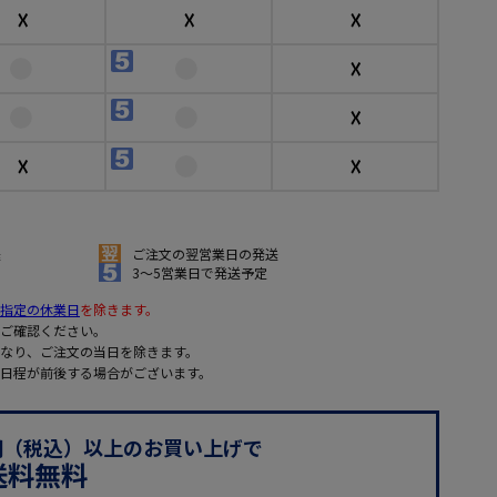
☓
☓
☓
☓
☓
☓
☓
送
ご注文の翌営業日の発送
3～5営業日で発送予定
指定の休業日
を除きます。
ご確認ください。
なり、ご注文の当日を除きます。
日程が前後する場合がございます。
0円（税込）以上のお買い上げで
送料無料