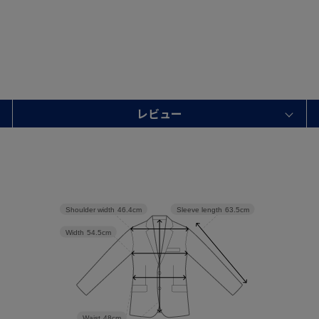
レビュー
Shoulder width
46.4cm
Sleeve length
63.5cm
Width
54.5cm
Waist
48cm