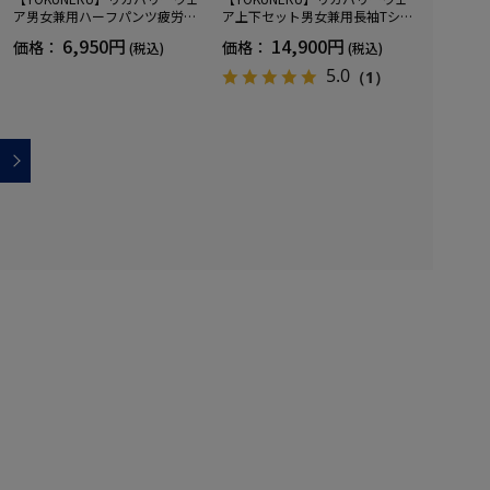
ア男女兼用ハーフパンツ疲労回
ア上下セット男女兼用長袖Tシャ
復血行促進遠赤外線快眠NANOM
ツ+ロングパンツ疲労回復血行促
6,950円
14,900円
価格：
価格：
(税込)
(税込)
IX(R)【一般医療機器】SS～LLサ
進遠赤外線快眠NANOMIX(R)【一
イズ
般医療機器】SS～LLサイズ
5.0
（1）