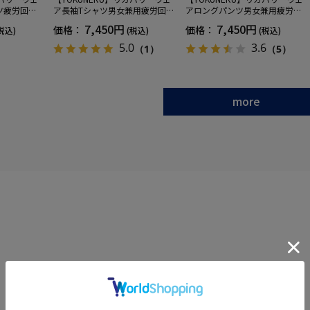
ツ疲労回復
ア長袖Tシャツ男女兼用疲労回復
アロングパンツ男女兼用疲労回
ANOMIX
血行促進遠赤外線快眠NANOMIX
復血行促進遠赤外線快眠NANOM
7,450円
7,450円
価格：
価格：
税込)
(税込)
(税込)
SS～LLサイ
(R)【一般医療機器】SS～LLサイ
IX(R)【一般医療機器】SS～LLサ
ズ
イズ
5.0
3.6
（1）
（5）
more