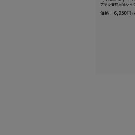
ア男女兼用半袖シャ
血行促進遠赤外線快眠N
6,950円
価格：
(
(R)【一般医療機器】
ズ