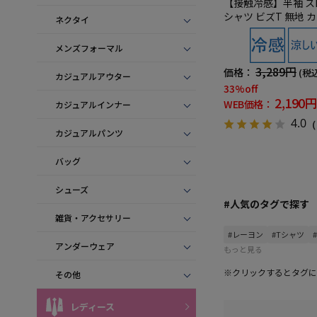
【接触冷感】半袖 ス
シャツ ビズT 無地
ネクタイ
ー TOKYO RUN 春夏
メンズフォーマル
3,289円
価格：
(税
カジュアルアウター
33%off
2,190円
WEB価格：
カジュアルインナー
4.0
（
カジュアルパンツ
バッグ
シューズ
#人気のタグで探す
雑貨・アクセサリー
#レーヨン
#Tシャツ
アンダーウェア
もっと見る
※クリックするとタグに
その他
レディース