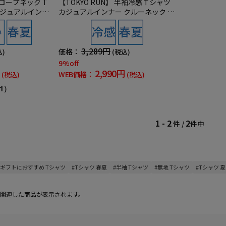
ロープネック T
【TOKYO RUN】 半袖冷感Ｔシャツ
 カジュアルインナ
カジュアルインナー クルーネック 冷
感 春夏
3,289円
価格：
込)
(税込)
9%off
2,990円
WEB価格：
(税込)
(税込)
1）
1 - 2
2
件 /
件中
#ギフトにおすすめ Tシャツ
#Tシャツ 春夏
#半袖 Tシャツ
#無地 Tシャツ
#Tシャツ 
関連した商品が表示されます。