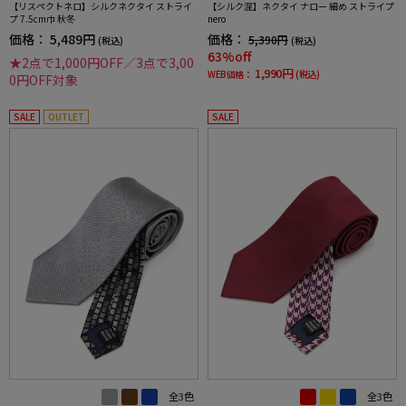
【リスペクトネロ】シルクネクタイ ストライ
【シルク混】ネクタイ ナロー 細め ストライプ
プ 7.5cm巾 秋冬
nero
価格：
5,489円
価格：
5,390円
(税込)
(税込)
63%off
★2点で1,000円OFF／3点で3,00
1,990円
WEB価格：
(税込)
0円OFF対象
SALE
OUTLET
SALE
全3色
全3色