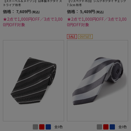
【ストーベル＆メイソン】日本製ネクタイ ス
【リスペクトネロ】シルクネクタイ チェック
トライプ 秋冬
7.5cm 秋冬
価格：
7,689円
価格：
5,489円
(税込)
(税込)
★2点で1,000円OFF／3点で3,00
★2点で1,000円OFF／3点で3,00
0円OFF対象
0円OFF対象
SALE
OUTLET
全3色
全3色