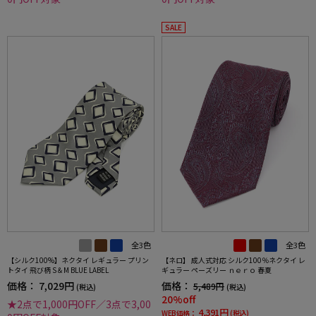
SALE
全3色
全3色
【シルク100%】ネクタイ レギュラー プリン
【ネロ】 成人式対応 シルク100％ネクタイ レ
トタイ 飛び柄 S＆M BLUE LABEL
ギュラー ペーズリー ｎｅｒｏ 春夏
価格：
7,029円
価格：
5,489円
(税込)
(税込)
20%off
★2点で1,000円OFF／3点で3,00
4,391円
WEB価格：
(税込)