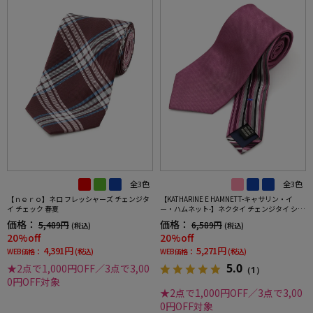
全3色
全3色
【ｎｅｒｏ】ネロ フレッシャーズ チェンジタ
【KATHARINE E HAMNETT-キャサリン・イ
イ チェック 春夏
ー・ハムネット-】ネクタイ チェンジタイ シル
ク100％ バーチカルグラデーションクレリッ
価格：
価格：
5,489円
6,589円
(税込)
(税込)
クタイ ストライプ
20%off
20%off
4,391円
5,271円
WEB価格：
(税込)
WEB価格：
(税込)
5.0
★2点で1,000円OFF／3点で3,00
（1）
0円OFF対象
★2点で1,000円OFF／3点で3,00
0円OFF対象