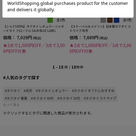
全1色
全3色
【シルク100%】ネクタイ レギュラー ジャガ
【ストーベル＆メイソン】日本製ネクタイ ス
ードタイ フローラル S＆M BLUE LABEL
トライプ 秋冬
価格：
7,029円
価格：
7,689円
(税込)
(税込)
★2点で1,000円OFF／3点で3,00
★2点で1,000円OFF／3点で3,00
0円OFF対象
0円OFF対象
1 - 18
18
件 /
件中
#人気のタグで探す
#ネクタイ
#光沢
#ネクタイ レギュラー
#ネクタイ ギフトにおすすめ
#ネクタイ 春夏
#ネクタイ 40代
#ネクタイ 30代
#ネクタイ ストライプ
もっと見る
※クリックするとタグに関連した商品が表示されます。