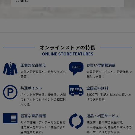
ています。
オンラインストアの特長
ONLINE STORE FEATURES
圧倒的な品揃え
お買い得情報満載
大型店限定商品や、特別サイズも
会員限定クーポンや、限定価格で
豊富！
購入できる！
共通ポイント
全国送料無料
ポイントが貯まる、使える。店舗
5,000円（税込）以上のお買い上
でもネットでもポイントの相互利
げで送料無料
用可能！
豊富な商品情報
返品・補正サービス
サイズ詳細・ディテールなどお客
補正前・着用前の返品可能
様の購入をサポート！商品により
※一部返品不可商品あり購入時の
店頭在庫も表示。
補正サービスも承ります。