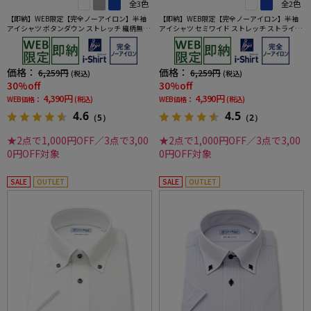
全3色
全2色
【即納】WEB限定【完全ノーアイロン】半袖
【即納】WEB限定【完全ノーアイロン】半袖
アイシャツ ボタンダウン ストレッチ 織柄無地
アイシャツ セミワイド ストレッチ ストライプ
i-shirt ワイシャツ 春夏
i-shirt ワイシャツ 春夏
価格：
価格：
6,259円
6,259円
(税込)
(税込)
30%off
30%off
4,390円
4,390円
WEB価格：
(税込)
WEB価格：
(税込)
4.6
4.5
（5）
（2）
★2点で1,000円OFF／3点で3,00
★2点で1,000円OFF／3点で3,00
0円OFF対象
0円OFF対象
SALE
OUTLET
SALE
OUTLET