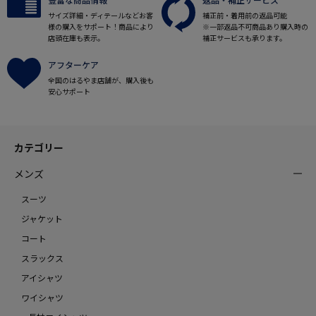
サイズ詳細・ディテールなどお客
補正前・着用前の返品可能
様の購入をサポート！商品により
※一部返品不可商品あり購入時の
店頭在庫も表示。
補正サービスも承ります。
アフターケア
全国のはるやま店舗が、購入後も
安心サポート
カテゴリー
メンズ
スーツ
ジャケット
コート
スラックス
アイシャツ
ワイシャツ