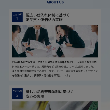
ABOUT US
幅広い仕入れ体制に基づく
こだわり
1
高品質・低価格の実現
1974年の設立以来培ってきた圧倒的な流通経路を駆使し、大量仕入れや国内
外の生地メーカー様との共同開発などで素材の低コスト化に成功しました。
また実用的な機能性を生み出す仕立て、ディテールにまで気を配ったデザイン
を徹底的に追求し、高品質・低価格を実現しています
厳しい品質管理体制に基づく
こだわり
2
安心の実現