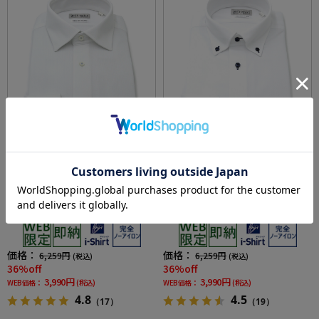
全3色
全2色
【即納】WEB限定【完全ノーアイロン】長袖
【即納】WEB限定【完全ノーアイロン】長袖
アイシャツ セミワイド ストレッチ ミニチェッ
アイシャツ ボタンダウン ストレッチ マイクロ
ク柄 i-shirt ワイシャツ 通年
ロンビック柄 i-shirt ワイシャツ 通年
価格：
価格：
6,259円
6,259円
(税込)
(税込)
36%off
36%off
3,990円
3,990円
WEB価格：
(税込)
WEB価格：
(税込)
4.8
4.5
（17）
（19）