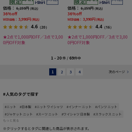
価格：
価格：
6,259円
6,259円
(税込)
(税込)
36%off
36%off
3,990円
3,990円
WEB価格：
(税込)
WEB価格：
(税込)
4.6
4.4
（20）
（16）
★2点で1,000円OFF／3点で3,00
★2点で1,000円OFF／3点で3,00
0円OFF対象
0円OFF対象
1 - 20
69
件 /
件中
1
2
3
4
次のページ
#人気のタグで探す
#ニット
#日本製
#ニット ワイシャツ
#インナー ニット
#パンツ ニット
#ジャケット ニット
#スーツ ニット
#ワイシャツ 日本製
#スラックス ニット
もっと見る
※クリックするとタグに関連した商品が表示されます。