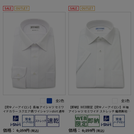
SALE
OUTLET
SALE
OUTLET
全2色
全1色
【完全ノーアイロン】長袖 アイシャツ セミワ
【即納】WEB限定【完全ノーアイロン】半袖
イドカラー スクエア柄 ワイシャツ i-shirt 通年
アイシャツ セミワイド ストレッチ 織柄無地 i-s
hirt ワイシャツ 春夏
価格：
価格：
6,259円
6,259円
(税込)
(税込)