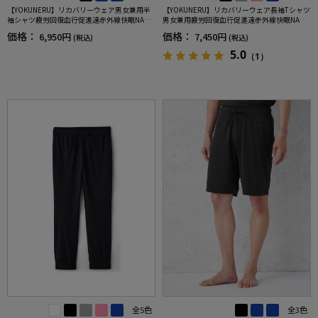
【YOKUNERU】リカバリーウェア男女兼用半
【YOKUNERU】リカバリーウェア長袖Tシャツ
袖シャツ疲労回復血行促進遠赤外線快眠NANO
男女兼用疲労回復血行促進遠赤外線快眠NANO
MIX(R)【一般医療機器】SS～LLサイズ
MIX(R)【一般医療機器】SS～LLサイズ
価格：
価格：
6,950円
7,450円
(税込)
(税込)
5.0
（1）
全5色
全3色