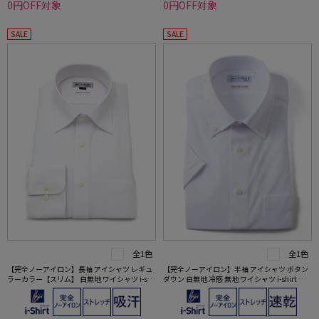
0円OFF対象
0円OFF対象
SALE
SALE
全1色
全1色
【完全ノーアイロン】長袖 アイシャツ レギュ
【完全ノーアイロン】半袖 アイシャツ ボタン
ラーカラー【スリム】 白無地 ワイシャツ i-shi
ダウン 白無地 冷感 無地 ワイシャツ i-shirt 春
rt 通年【冠婚葬祭/リクルート使用可】
夏