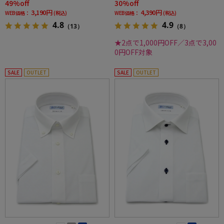
49%off
30%off
3,190円
4,390円
WEB価格：
(税込)
WEB価格：
(税込)
4.8
4.9
（13）
（8）
★2点で1,000円OFF／3点で3,00
0円OFF対象
SALE
OUTLET
SALE
OUTLET