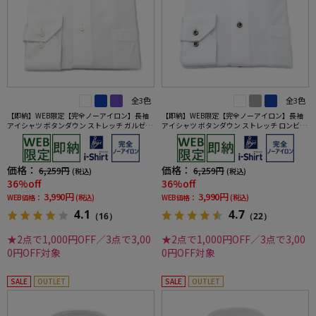
全3色
全3色
【即納】WEB限定【完全ノーアイロン】長袖
【即納】WEB限定【完全ノーアイロン】長袖
アイシャツ ボタンダウン ストレッチ ガルゼ柄
アイシャツ ボタンダウン ストレッチ ロンビッ
i-shirt ワイシャツ 通年
ク柄 i-shirt ワイシャツ 通年
価格：
価格：
6,259円
6,259円
(税込)
(税込)
36%off
36%off
3,990円
3,990円
WEB価格：
(税込)
WEB価格：
(税込)
4.1
4.7
（16）
（22）
★2点で1,000円OFF／3点で3,00
★2点で1,000円OFF／3点で3,00
0円OFF対象
0円OFF対象
SALE
OUTLET
SALE
OUTLET