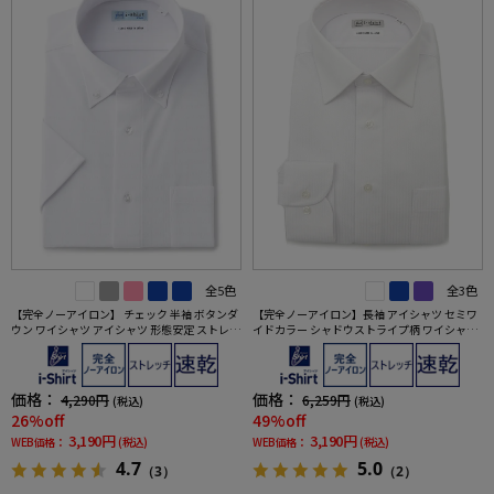
全5色
全3色
【完全ノーアイロン】 チェック 半袖 ボタンダ
【完全ノーアイロン】長袖 アイシャツ セミワ
ウン ワイシャツ アイシャツ 形態安定 ストレッ
イドカラー シャドウストライプ柄 ワイシャツ i
チ 吸水速乾 春夏
-shirt 通年
価格：
価格：
4,290円
6,259円
(税込)
(税込)
26%off
49%off
3,190円
3,190円
WEB価格：
(税込)
WEB価格：
(税込)
4.7
5.0
（3）
（2）