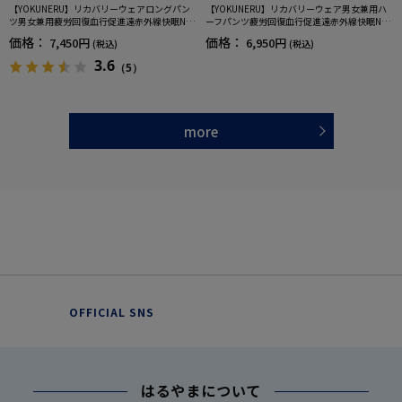
【YOKUNERU】リカバリーウェアロングパン
【YOKUNERU】リカバリーウェア男女兼用ハ
ツ男女兼用疲労回復血行促進遠赤外線快眠NA
ーフパンツ疲労回復血行促進遠赤外線快眠NA
NOMIX(R)【一般医療機器】SS～LLサイズ
NOMIX(R)【一般医療機器】SS～LLサイズ
価格：
価格：
7,450円
6,950円
(税込)
(税込)
3.6
（5）
more
OFFICIAL SNS
はるやまについて