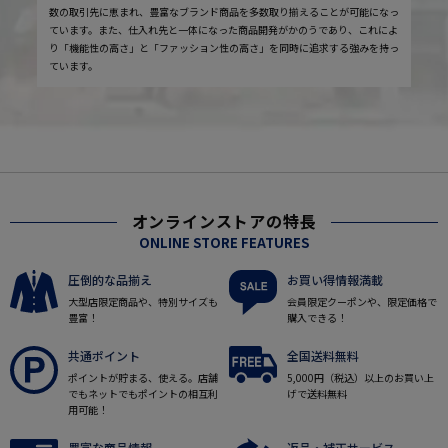
数の取引先に恵まれ、豊富なブランド商品を多数取り揃えることが可能になっ
ています。また、仕入れ先と一体になった商品開発がかのうであり、これによ
り「機能性の高さ」と「ファッション性の高さ」を同時に追求する強みを持っ
ています。
オンラインストアの特長
ONLINE STORE FEATURES
圧倒的な品揃え
お買い得情報満載
大型店限定商品や、特別サイズも
会員限定クーポンや、限定価格で
豊富！
購入できる！
共通ポイント
全国送料無料
ポイントが貯まる、使える。店舗
5,000円（税込）以上のお買い上
でもネットでもポイントの相互利
げで送料無料
用可能！
豊富な商品情報
返品・補正サービス