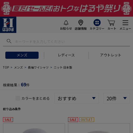
お知らせ
店舗情報
カテゴリー
カート
メニュー
 ギフトにおすすめ
#セットアップ スーツ
#長袖 ワイシャツ
#スー
メンズ
レディース
アウトレット
TOP
メンズ
長袖ワイシャツ
ニット 日本製
69
検索結果：
件
カラーをまとめる
絞り込み条件
SALE
SALE
OUTLET