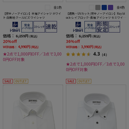
全1色
全4色
【完全ノーアイロン】半袖アイシャツ ホワイ
【遮熱・UVカット/完全ノーアイロン】Ray bl
ト 白無地 クールビズ ワイシャツ
ock-レイブロック- 長袖 アイシャツ セミワイド
ストライプ ワイシャツ i-shirt
価格：
価格：
6,259円
6,259円
(税込)
(税込)
20%off
36%off
4,990円
3,990円
WEB価格：
(税込)
WEB価格：
(税込)
4.3
★2点で1,000円OFF／3点で3,00
（4）
0円OFF対象
★2点で1,000円OFF／3点で3,00
0円OFF対象
SALE
OUTLET
SALE
OUTLET