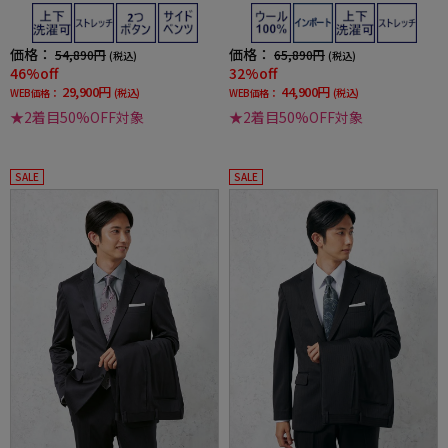
リッケンバッカー 秋冬
価格：
価格：
54,890円
65,890円
(税込)
(税込)
46%off
32%off
29,900円
44,900円
WEB価格：
(税込)
WEB価格：
(税込)
★2着目50%OFF対象
★2着目50%OFF対象
SALE
SALE