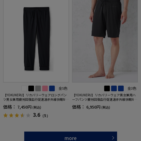
全5色
全3色
【YOKUNERU】リカバリーウェアロングパン
【YOKUNERU】リカバリーウェア男女兼用ハ
ツ男女兼用疲労回復血行促進遠赤外線快眠NA
ーフパンツ疲労回復血行促進遠赤外線快眠NA
NOMIX(R)【一般医療機器】SS～LLサイズ
NOMIX(R)【一般医療機器】SS～LLサイズ
価格：
価格：
7,450円
6,950円
(税込)
(税込)
3.6
（5）
more