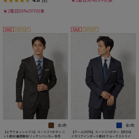
4.6
★2着目50%OFF対象
（5）
★2着目50%OFF対象
SALE
OUTLET
SALE
OUTLET
全1色
全1色
【上下ウォッシャブル】スーツ 2つボタン ニ
【ウール100%】スーツ 2つボタン【REDA】
ット素材 織柄無地 リッケンバッカー 秋冬
イタリアインポート素材 チョークストライプ