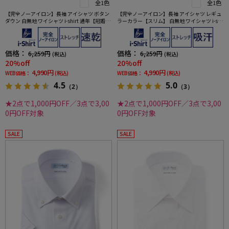
全1色
全1色
【完全ノーアイロン】長袖 アイシャツ ボタン
【完全ノーアイロン】長袖 アイシャツ レギュ
ダウン 白無地 ワイシャツ i-shirt 通年【冠婚葬
ラーカラー【スリム】 白無地 ワイシャツ i-shi
祭/リクルート使用可】
rt 通年【冠婚葬祭/リクルート使用可】
価格：
価格：
6,259円
6,259円
(税込)
(税込)
20%off
20%off
4,990円
4,990円
WEB価格：
(税込)
WEB価格：
(税込)
4.5
5.0
（2）
（3）
★2点で1,000円OFF／3点で3,00
★2点で1,000円OFF／3点で3,00
0円OFF対象
0円OFF対象
SALE
SALE