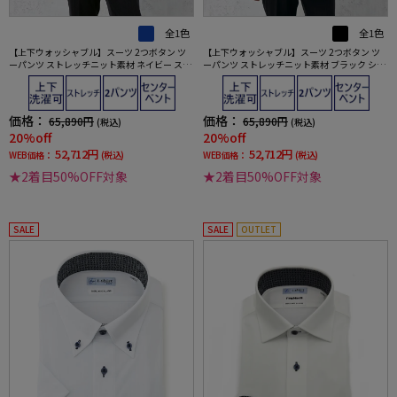
全1色
全1色
【上下ウォッシャブル】スーツ 2つボタン ツ
【上下ウォッシャブル】スーツ 2つボタン ツ
ーパンツ ストレッチニット素材 ネイビー スト
ーパンツ ストレッチニット素材 ブラック シャ
ライプ リッケンバッカー 秋冬
ドウストライプ リッケンバッカー 秋冬
価格：
価格：
65,890円
65,890円
(税込)
(税込)
20%off
20%off
52,712円
52,712円
WEB価格：
(税込)
WEB価格：
(税込)
★2着目50%OFF対象
★2着目50%OFF対象
SALE
SALE
OUTLET