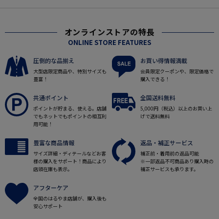
オンラインストアの特長
ONLINE STORE FEATURES
圧倒的な品揃え
お買い得情報満載
大型店限定商品や、特別サイズも
会員限定クーポンや、限定価格で
豊富！
購入できる！
共通ポイント
全国送料無料
ポイントが貯まる、使える。店舗
5,000円（税込）以上のお買い上
でもネットでもポイントの相互利
げで送料無料
用可能！
豊富な商品情報
返品・補正サービス
サイズ詳細・ディテールなどお客
補正前・着用前の返品可能
様の購入をサポート！商品により
※一部返品不可商品あり購入時の
店頭在庫も表示。
補正サービスも承ります。
アフターケア
全国のはるやま店舗が、購入後も
安心サポート