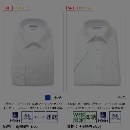
SALE
OUTLET
SALE
OUTLET
全2色
全1色
【完全ノーアイロン】長袖 アイシャツ セミワ
【即納】WEB限定【完全ノーアイロン】半袖
イドカラー スクエア柄 ワイシャツ i-shirt 通年
アイシャツ セミワイド ストレッチ 織柄無地 i-s
hirt ワイシャツ 春夏
価格：
価格：
6,259円
6,259円
(税込)
(税込)