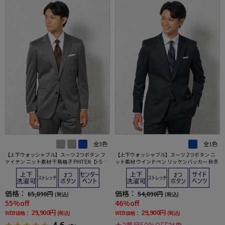
全3色
全1色
【上下ウォッシャブル】スーツ 2つボタン フ
【上下ウォッシャブル】スーツ 2つボタン ニ
ァイテン ニット素材 千鳥格子 PHITEN【i-Suit-
ット素材 ウインドペン リッケンバッカー 秋冬
アイスーツ-】 秋冬
価格：
価格：
65,890円
54,890円
(税込)
(税込)
55%off
46%off
29,900円
29,900円
WEB価格：
(税込)
WEB価格：
(税込)