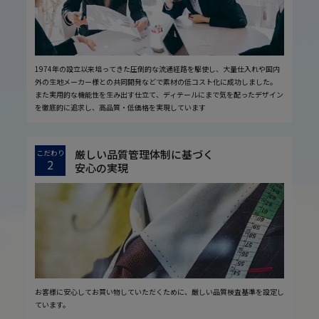
1974年の設立以来培ってきた圧倒的な流通経路を駆使し、大量仕入れや国内
外の生地メーカー様との共同開発などで素材の低コスト化に成功しました。
また実用的な機能性を生み出す仕立て、ディテールにまで気を配ったデザイン
を徹底的に追求し、高品質・低価格を実現しています
厳しい品質管理体制に基づく
こだわり
2
安心の実現
お客様に安心してお買い物していただくために、厳しい品質検査基準を設定し
ています。