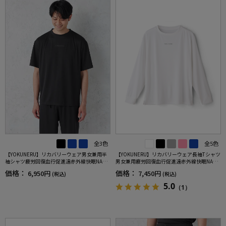
全3色
全5色
【YOKUNERU】リカバリーウェア男女兼用半
【YOKUNERU】リカバリーウェア長袖Tシャツ
袖シャツ疲労回復血行促進遠赤外線快眠NANO
男女兼用疲労回復血行促進遠赤外線快眠NANO
MIX(R)【一般医療機器】SS～LLサイズ
MIX(R)【一般医療機器】SS～LLサイズ
価格：
価格：
6,950円
7,450円
(税込)
(税込)
5.0
（1）