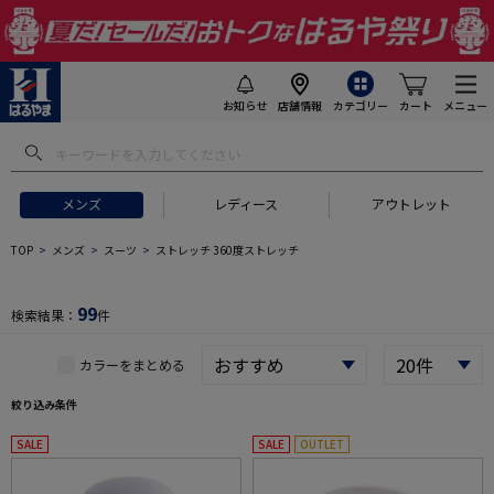
お知らせ
店舗情報
カテゴリー
カート
メニュー
 ギフトにおすすめ
#セットアップ スーツ
#長袖 ワイシャツ
#スー
メンズ
レディース
アウトレット
TOP
メンズ
スーツ
ストレッチ 360度ストレッチ
99
検索結果：
件
カラーをまとめる
絞り込み条件
SALE
SALE
OUTLET