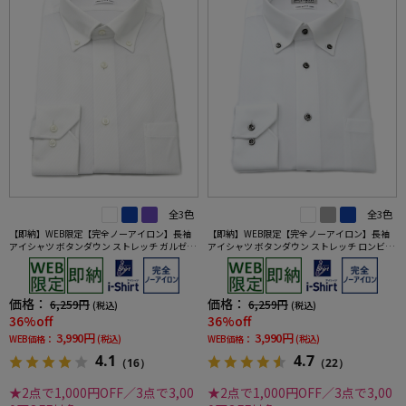
全3色
全3色
【即納】WEB限定【完全ノーアイロン】長袖
【即納】WEB限定【完全ノーアイロン】長袖
アイシャツ ボタンダウン ストレッチ ガルゼ柄
アイシャツ ボタンダウン ストレッチ ロンビッ
i-shirt ワイシャツ 通年
ク柄 i-shirt ワイシャツ 通年
価格：
価格：
6,259円
6,259円
(税込)
(税込)
36%off
36%off
3,990円
3,990円
WEB価格：
(税込)
WEB価格：
(税込)
4.1
4.7
（16）
（22）
★2点で1,000円OFF／3点で3,00
★2点で1,000円OFF／3点で3,00