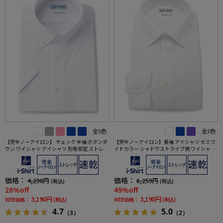
全5色
全3色
【完全ノーアイロン】 チェック 半袖 ボタンダ
【完全ノーアイロン】長袖 アイシャツ セミワ
ウン ワイシャツ アイシャツ 形態安定 ストレッ
イドカラー シャドウストライプ柄 ワイシャツ i
チ 吸水速乾 春夏
-shirt 通年
価格：
価格：
4,290円
6,259円
(税込)
(税込)
26%off
49%off
3,190円
3,190円
WEB価格：
(税込)
WEB価格：
(税込)
4.7
5.0
（3）
（2）