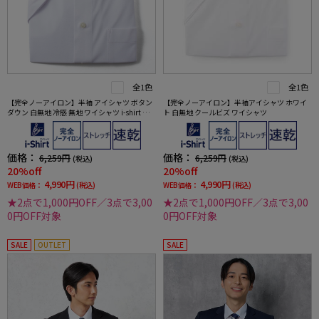
全1色
全1色
【完全ノーアイロン】半袖 アイシャツ ボタン
【完全ノーアイロン】半袖アイシャツ ホワイ
ダウン 白無地 冷感 無地 ワイシャツ i-shirt 春
ト 白無地 クールビズ ワイシャツ
夏
価格：
価格：
6,259円
6,259円
(税込)
(税込)
20%off
20%off
4,990円
4,990円
WEB価格：
(税込)
WEB価格：
(税込)
★2点で1,000円OFF／3点で3,00
★2点で1,000円OFF／3点で3,00
0円OFF対象
0円OFF対象
SALE
OUTLET
SALE