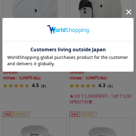
全3色
全4色
【完全ノーアイロン】半袖アイシャツ メタク
【遮熱・UVカット/完全ノーアイロン】Ray bl
ール 半袖ワイシャツ ボタンダウン ストライプ
ock-レイブロック- 長袖 アイシャツ セミワイド
i-shirt 春夏
ストライプ ワイシャツ i-shirt
価格：
価格：
6,259円
6,259円
(税込)
(税込)
30%off
36%off
4,390円
3,990円
WEB価格：
(税込)
WEB価格：
(税込)
4.5
4.3
（8）
（4）
★2点で1,000円OFF／3点で3,00
0円OFF対象
SALE
OUTLET
SALE
OUTLET