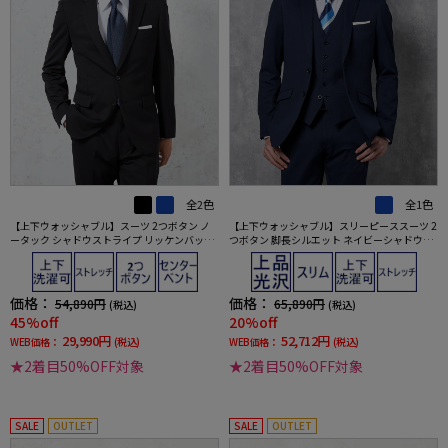
全2色
全1色
【上下ウォッシャブル】スーツ 2つボタン ノ
【上下ウォッシャブル】スリーピーススーツ 2
ータック シャドウストライプ リッケンバッカ
つボタン 脚長シルエット ネイビーシャドウス
ー 通年
トライプ neroスリム 通年【スリムデザイン】
価格：
価格：
54,890円
65,890円
(税込)
(税込)
45%off
20%off
29,990円
52,712円
WEB価格：
(税込)
WEB価格：
(税込)
★2着目50%OFF対象
★2着目50%OFF対象
SALE
OUTLET
SALE
OUTLET