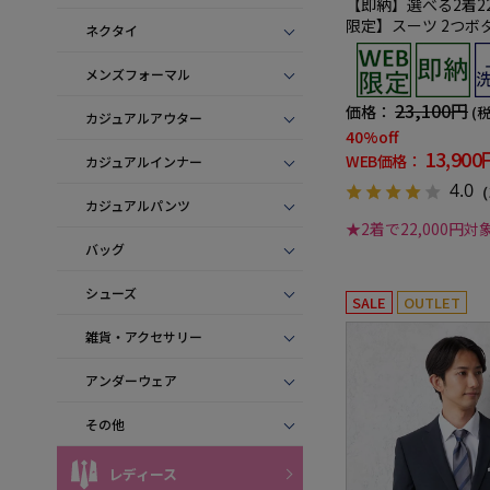
【即納】選べる2着22
限定】スーツ 2つボ
ネクタイ
シャブル グレー 小柄
メンズフォーマル
23,100円
価格：
(
カジュアルアウター
40%off
13,900
WEB価格：
カジュアルインナー
4.0
（
カジュアルパンツ
★2着で22,000円対
バッグ
シューズ
SALE
OUTLET
雑貨・アクセサリー
アンダーウェア
その他
レディース