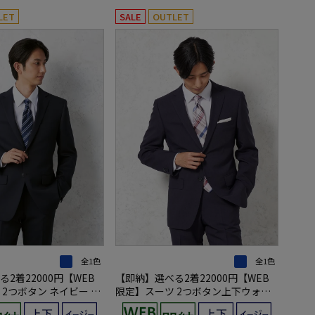
LET
SALE
OUTLET
全1色
全1色
2着22000円【WEB
【即納】選べる2着22000円【WEB
シ
限定】スーツ 2つボタン上下ウォッ
イプ 上下ウォッシャブ
シャブル ネイビー チェック