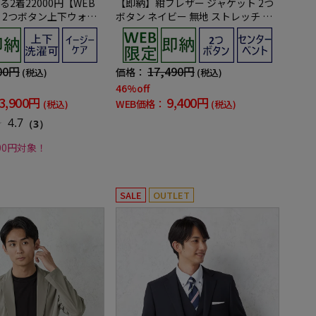
2着22000円【WEB
【即納】紺ブレザー ジャケット 2つ
 2つボタン上下ウォッ
ボタン ネイビー 無地 ストレッチ メ
ック ストライプ 3シー
タルボタン 通年【WEB限定】【セッ
トアップ対応】
00円
17,490円
価格：
(税込)
(税込)
46%off
3,900円
9,400円
WEB価格：
(税込)
(税込)
4.7
（3）
000円対象！
SALE
OUTLET