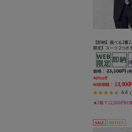
【即納】選べる2着22
限定】スーツ 2つボ
シャブル ネイビー 
プ
23,100円
価格：
(
40%off
13,900
WEB価格：
4.4
（
★2着で22,000円対
SALE
OUTLET