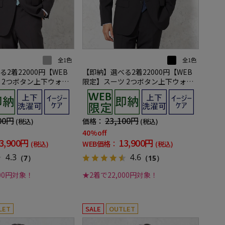
全1色
全1色
2着22000円【WEB
【即納】選べる2着22000円【WEB
 2つボタン上下ウォッ
限定】スーツ 2つボタン上下ウォッ
レー ストライプ
シャブル ブラック ストライプ
00円
23,100円
価格：
(税込)
(税込)
40%off
3,900円
13,900円
WEB価格：
(税込)
(税込)
4.3
4.6
（7）
（15）
000円対象！
★2着で22,000円対象！
LET
SALE
OUTLET