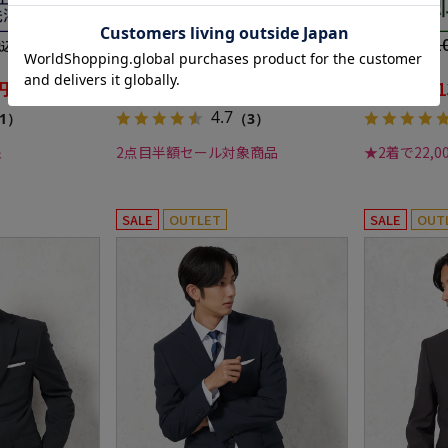
プ
ル 3シーズ
72,490円
23,1
価格：
価格：
税込)
(税込)
70%off
40%off
円
21,890円
1
WEB価格：
WEB価格：
(税込)
(税込)
4.7
1）
（3）
象
2点目半額セール対象商品
★2着で22,
SALE
OUTLET
SALE
OUT