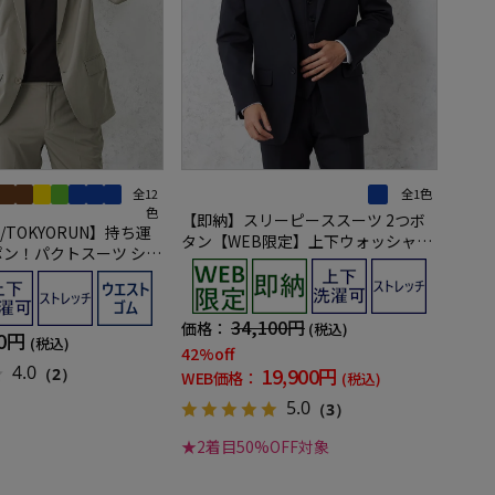
全12
全1色
色
【即納】スリーピーススーツ 2つボ
TOKYORUN】持ち運
タン【WEB限定】上下ウォッシャブ
ポン！パクトスーツ シン
ル ネイビー シャドウストライプ 3シ
ブルセットアップ
ーズン対応
34,100円
価格：
(税込)
90円
(税込)
42%off
4.0
19,900円
（2）
WEB価格：
(税込)
5.0
（3）
★2着目50%OFF対象