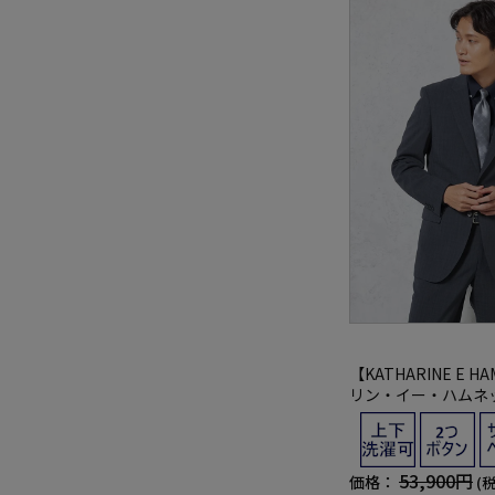
【KATHARINE E H
リン・イー・ハムネ
スーツ 2つボタン 
ル ネイビー チェック
53,900円
価格：
(