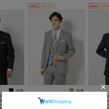
SALE
OUTLET
SALE
OUT
全1色
全1色
スーツ 2つボ
【ウォッシャブル】スリーピースス
【即納】選べる
上下ウォッシャブ
ーツ【nero/スリムデザイン】ウー
限定】スーツ 2つボタン ネイビー 
ストライプ 3シ
ル混 2つボタン ノータック ストライ
ャドウストラ