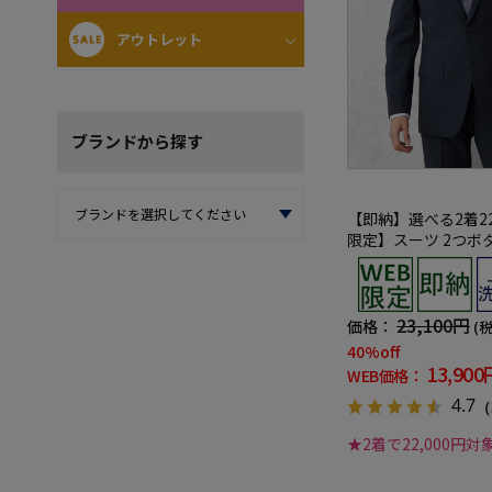
アウトレット
ブランド
から探す
【即納】選べる2着22
限定】スーツ 2つボ
シャブル ネイビー 小
応
23,100円
価格：
(
40%off
13,900
WEB価格：
4.7
（
★2着で22,000円対