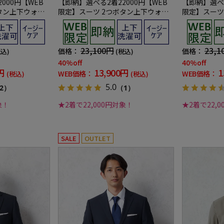
000円【WEB
【即納】選べる2着22000円【WEB
【即納】選べる
タン上下ウォッ
限定】スーツ 2つボタン上下ウォッ
限定】スーツ
 3シーズン対応
シャブル グレー 織柄無地 3シーズン
シャブル ブラ
対応
ズン対応
23,100円
23,1
価格：
価格：
税込)
(税込)
40%off
40%off
円
13,900円
1
WEB価格：
WEB価格：
(税込)
(税込)
5.0
2）
（1）
象！
★2着で22,000円対象！
★2着で22,
SALE
OUTLET