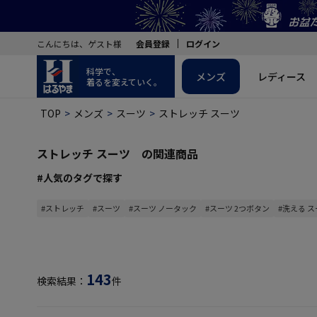
こんにちは、ゲスト様
会員登録
ログイン
科学で、
メンズ
レディース
着るを変えていく。
TOP
メンズ
スーツ
ストレッチ スーツ
ストレッチ スーツ の関連商品
#人気のタグで探す
#ストレッチ
#スーツ
#スーツ ノータック
#スーツ 2つボタン
#洗える 
143
検索結果：
件