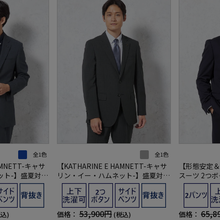
全1色
全1色
AMNETT-キャサ
【KATHARINE E HAMNETT-キャサ
【形態安定＆
ット-】盛夏対応
リン・イー・ハムネット-】盛夏対応
スーツ 2つボ
上下ウォッシャブ
スーツ 2つボタン 上下ウォッシャブ
-アイスーツ-
 春夏
ル グレー チェック 春夏
トライプ リ
53,900円
65,8
価格：
価格：
税込)
(税込)