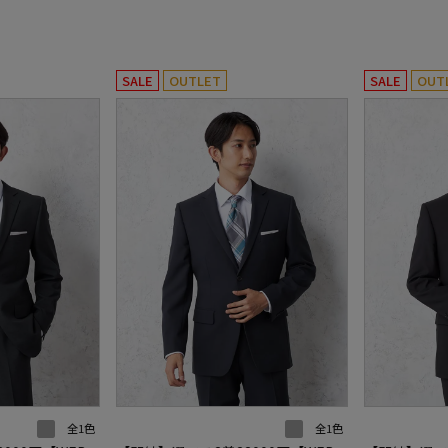
SALE
OUTLET
SALE
OUT
全1色
全1色