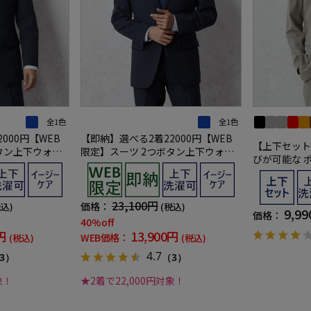
全1色
全1色
000円【WEB
【即納】選べる2着22000円【WEB
【上下セット/
タン上下ウォッ
限定】スーツ 2つボタン上下ウォッ
びが可能な 
柄 3シーズン対
シャブル ネイビー ストライプ 3シー
グル パッカ
ズン対応
23,100円
価格：
税込)
(税込)
9,9
価格：
40%off
円
13,900円
WEB価格：
(税込)
(税込)
4.7
3）
（3）
象！
★2着で22,000円対象！