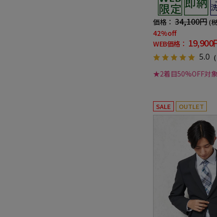
ーズン対応
34,100円
価格：
(
42%off
19,900
WEB価格：
5.0
（
★2着目50%OFF対
SALE
OUTLET