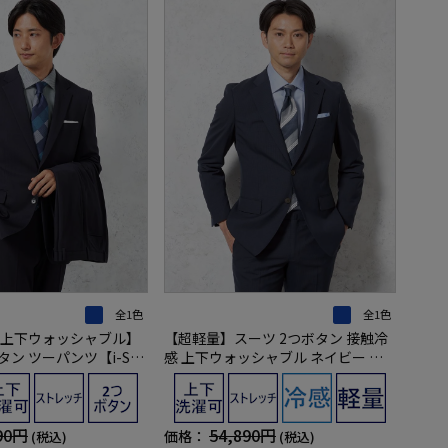
全1色
全1色
上下ウォッシャブル】
【超軽量】スーツ 2つボタン 接触冷
タン ツーパンツ【i-Suit
感 上下ウォッシャブル ネイビー マ
】 ネイビー シャドウス
イクロチェック リッケンバッカー 春
ッケンバッカー 通年
夏
90円
54,890円
価格：
(税込)
(税込)