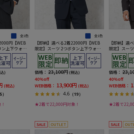
全1色
全1色
000円【WEB
【即納】選べる2着22000円【WEB
【即納】選べる
タン上下ウォッ
限定】スーツ 2つボタン上下ウォッ
限定】スーツ
シャドウストライ
シャブル ネイビー ストライプ
シャブル グ
23,100円
23,1
価格：
価格：
税込)
(税込)
40%off
40%off
円
13,900円
1
WEB価格：
WEB価格：
(税込)
(税込)
4.6
5）
（19）
象！
★2着で22,000円対象！
★2着で22,
SALE
OUTLET
SALE
OUT