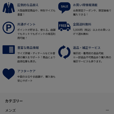
圧倒的な品揃え
お買い得情報満載
大型店限定商品や、特別サイズも
会員限定クーポンや、限定価格で
豊富！
購入できる！
共通ポイント
全国送料無料
ポイントが貯まる、使える。店舗
5,000円（税込）以上のお買い上
でもネットでもポイントの相互利
げで送料無料
用可能！
豊富な商品情報
返品・補正サービス
サイズ詳細・ディテールなどお客
補正前・着用前の返品可能
様の購入をサポート！商品により
※一部返品不可商品あり購入時の
店頭在庫も表示。
補正サービスも承ります。
アフターケア
全国のはるやま店舗が、購入後も
安心サポート
カテゴリー
メンズ