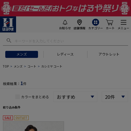
お知らせ
店舗情報
カテゴリー
カート
メニュー
 ギフトにおすすめ
#セットアップ スーツ
#長袖 ワイシャツ
#スー
メンズ
レディース
アウトレット
TOP
メンズ
コート
カシミヤ コート
1
検索結果：
件
カラーをまとめる
絞り込み条件
SALE
OUTLET