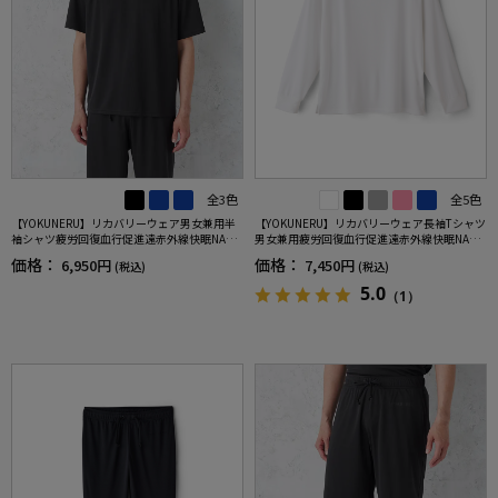
全3色
全5色
【YOKUNERU】リカバリーウェア男女兼用半
【YOKUNERU】リカバリーウェア長袖Tシャツ
袖シャツ疲労回復血行促進遠赤外線快眠NANO
男女兼用疲労回復血行促進遠赤外線快眠NANO
MIX(R)【一般医療機器】SS～LLサイズ
MIX(R)【一般医療機器】SS～LLサイズ
価格：
価格：
6,950円
7,450円
(税込)
(税込)
5.0
（1）