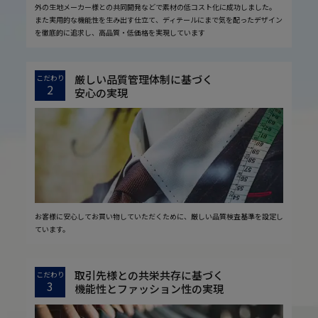
外の生地メーカー様との共同開発などで素材の低コスト化に成功しました。
また実用的な機能性を生み出す仕立て、ディテールにまで気を配ったデザイン
を徹底的に追求し、高品質・低価格を実現しています
厳しい品質管理体制に基づく
こだわり
2
安心の実現
お客様に安心してお買い物していただくために、厳しい品質検査基準を設定し
ています。
取引先様との共栄共存に基づく
こだわり
3
機能性とファッション性の実現