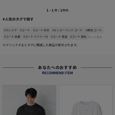
1 - 1
1
件 /
件中
#人気のタグで探す
#カシミヤ
#コート
#コート 秋冬
#センターベント コート
#無地 コート
#コート 総裏
#コート ライナー付
#コート 保温
#コート 撥水
もっと見る
※クリックするとタグに関連した商品が表示されます。
あなたへのおすすめ
RECOMMEND ITEM