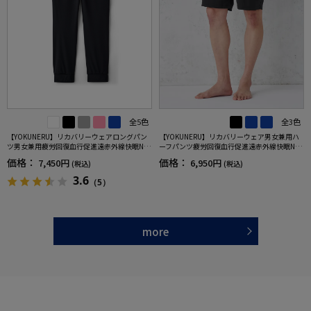
全5色
全3色
【YOKUNERU】リカバリーウェアロングパン
【YOKUNERU】リカバリーウェア男女兼用ハ
ツ男女兼用疲労回復血行促進遠赤外線快眠NA
ーフパンツ疲労回復血行促進遠赤外線快眠NA
NOMIX(R)【一般医療機器】SS～LLサイズ
NOMIX(R)【一般医療機器】SS～LLサイズ
価格：
価格：
7,450円
6,950円
(税込)
(税込)
3.6
（5）
more