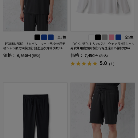
全3色
全5色
【YOKUNERU】リカバリーウェア男女兼用半
【YOKUNERU】リカバリーウェア長袖Tシャツ
袖シャツ疲労回復血行促進遠赤外線快眠NANO
男女兼用疲労回復血行促進遠赤外線快眠NANO
MIX(R)【一般医療機器】SS～LLサイズ
MIX(R)【一般医療機器】SS～LLサイズ
価格：
価格：
6,950円
7,450円
(税込)
(税込)
5.0
（1）