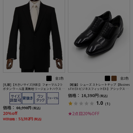
全2色
全1色
【軽量】シューズ ストレートチップ【Busines
[礼服]【大きいサイズ(K体)】フォーマル 2つ
s Fit EX-ビジネスフィットEX-】アシックス 通
ボタン ウール混 黒無地 リージェントハウス 通
年
年 礼服【定番】
価格：
16,390円
(税込)
1.0
（1）
価格：
66,990円
(税込)
20%off
★2点目20%OFF
53,592円
WEB価格：
(税込)