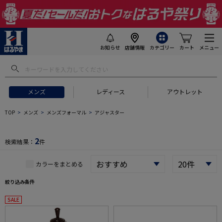
お知らせ
店舗情報
カテゴリー
カート
メニュー
 ギフトにおすすめ
#セットアップ スーツ
#長袖 ワイシャツ
#スー
メンズ
レディース
アウトレット
TOP
メンズ
メンズフォーマル
アジャスター
2
検索結果：
件
カラーをまとめる
絞り込み条件
SALE