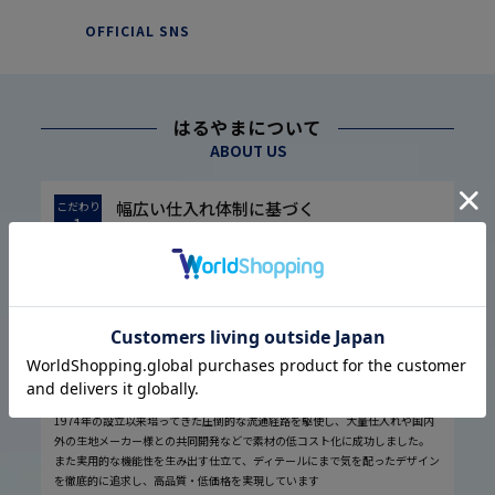
OFFICIAL SNS
はるやまについて
ABOUT US
幅広い仕入れ体制に基づく
こだわり
1
高品質・低価格の実現
1974年の設立以来培ってきた圧倒的な流通経路を駆使し、大量仕入れや国内
外の生地メーカー様との共同開発などで素材の低コスト化に成功しました。
また実用的な機能性を生み出す仕立て、ディテールにまで気を配ったデザイン
を徹底的に追求し、高品質・低価格を実現しています