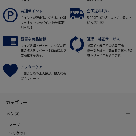
共通ポイント
全国送料無料
ポイントが貯まる、使える。店舗
5,000円（税込）以上のお買い上
でもネットでもポイントの相互利
げで送料無料
用可能！
豊富な商品情報
返品・補正サービス
サイズ詳細・ディテールなどお客
補正前・着用前の返品可能
様の購入をサポート！商品により
※一部返品不可商品あり購入時の
店頭在庫も表示。
補正サービスも承ります。
アフターケア
全国のはるやま店舗が、購入後も
安心サポート
カテゴリー
メンズ
スーツ
ジャケット