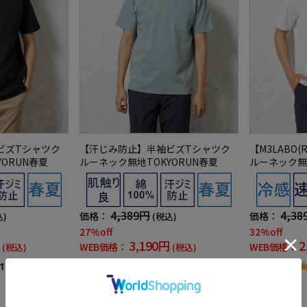
ビズTシャツク
【汗じみ防止】半袖ビズTシャツク
【M3LABO
ORUN春夏
ルーネック無地TOKYORUN春夏
ルーネック無
4,389円
4,38
価格：
価格：
込)
(税込)
27%off
32%off
3,190円
2
WEB価格：
WEB価格：
(税込)
(税込)
5.0
1）
（1）
SALE
SALE