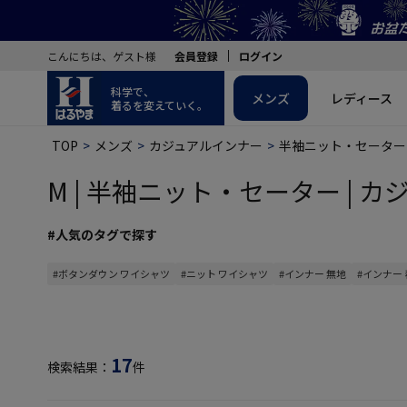
こんにちは、ゲスト様
会員登録
ログイン
科学で、
メンズ
レディース
着るを変えていく。
TOP
メンズ
カジュアルインナー
半袖ニット・セーター
M | 半袖ニット・セーター | カ
#人気のタグで探す
#ボタンダウン ワイシャツ
#ニット ワイシャツ
#インナー 無地
#インナー
17
検索結果：
件