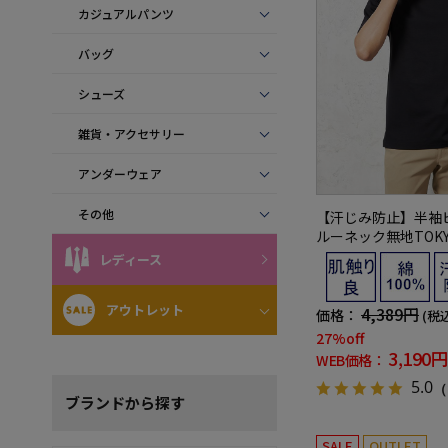
カジュアルパンツ
バッグ
シューズ
雑貨・アクセサリー
アンダーウェア
その他
【汗じみ防止】半袖
ルーネック無地TOKY
レディース
アウトレット
4,389円
価格：
(税
27%off
3,190円
WEB価格：
5.0
（
ブランド
から探す
SALE
OUTLET