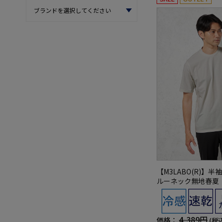
【M3LABO(R)】
ルーネック無地春夏
4,389円
価格：
(税