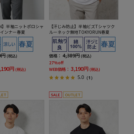
RUN】半袖ニットポロシャ
【汗じみ防止】半袖ビズTシャツク
インナー春夏
ルーネック無地TOKYORUN春夏
9円
4,389円
価格：
(税込)
(税込)
27%off
,190円
3,190円
WEB価格：
(税込)
(税込)
5.0
（1）
LET
SALE
OUTLET