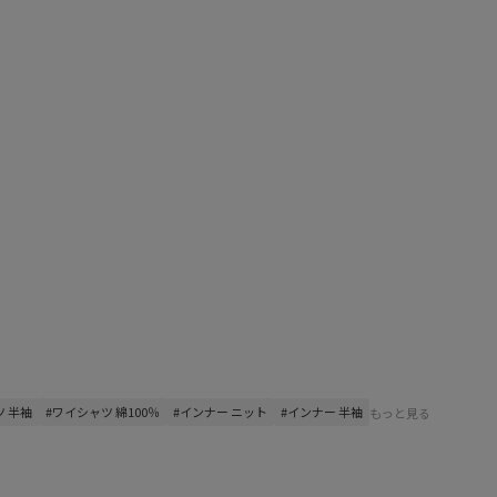
ツ 半袖
#ワイシャツ 綿100％
#インナー ニット
#インナー 半袖
もっと見る