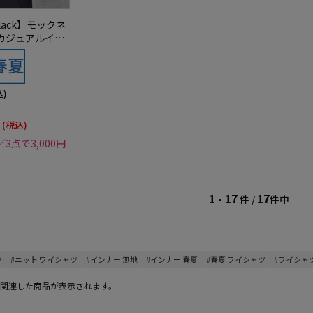
Black】モックネ
カジュアルイン
ッカー冷感春夏
込)
(税込)
／3点で3,000円
1 - 17
17
件 /
件中
ツ
#ニット ワイシャツ
#インナー 無地
#インナー 春夏
#春夏 ワイシャツ
#ワイシャ
関連した商品が表示されます。