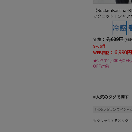
【RuckenBacchar
ックニットＴシャツ
ナー半袖リッケンバ
7,689円
価格：
(税
9%off
6,990円
WEB価格：
★2点で1,000円OFF
OFF対象
#人気のタグで探す
#ボタンダウン ワイシャ
※クリックするとタグに