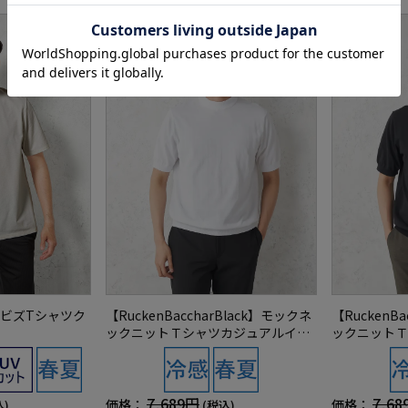
半袖ビズTシャツク
【RuckenBaccharBlack】モックネ
【RuckenB
ックニットＴシャツカジュアルイン
ックニットＴ
ナー半袖リッケンバッカー冷感春夏
ナー半袖リッ
7,689円
7,68
価格：
価格：
込)
(税込)