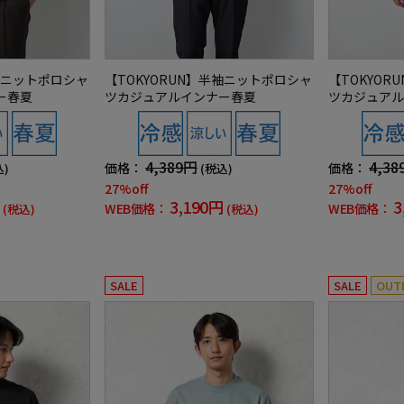
半袖ニットポロシャ
【TOKYORUN】半袖ニットポロシャ
【TOKYO
ー春夏
ツカジュアルインナー春夏
ツカジュアル
4,389円
4,38
価格：
価格：
込)
(税込)
27%off
27%off
3,190円
3
WEB価格：
WEB価格：
(税込)
(税込)
SALE
SALE
OUT