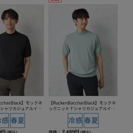
accharBlack】モックネ
【RuckenBaccharBlack】モックネ
シャツカジュアルイン
ックニットＴシャツカジュアルイン
ケンバッカー冷感春夏
ナー半袖リッケンバッカー冷感春夏
9円
7,689円
価格：
(税込)
(税込)