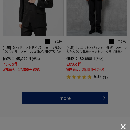
全1色
全1色
[礼服]【シャドウストライプ】フォーマル2つ
[礼服]【ウエストアジャスター仕様】フォーマ
ボタンカラーフォーマルYKbyYUMIKATSURAセ
ル2つボタン黒無地ハントレークラブ通年礼服
レモニー通年礼服
【定番】
価格：
価格：
65,890円
32,890円
(税込)
(税込)
73%off
20%off
17,900円
26,312円
WEB価格：
(税込)
WEB価格：
(税込)
5.0
（1）
more