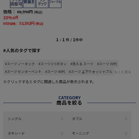
価格：
66,990円
(税込)
20%off
53,592円
WEB価格：
(税込)
1 - 1
1
件 /
件中
#人気のタグで探す
#スーツ ノータック
#スーツ 2つボタン
#洗える スーツ
#スーツ 30代
#スーツ センターベント
#スーツ 40代
#スーツ 上下ウォッシャブル
もっと見る
※クリックするとタグに関連した商品が表示されます。
CATEGORY
商品を絞る
シングル
ダブル
タキシード
モーニング