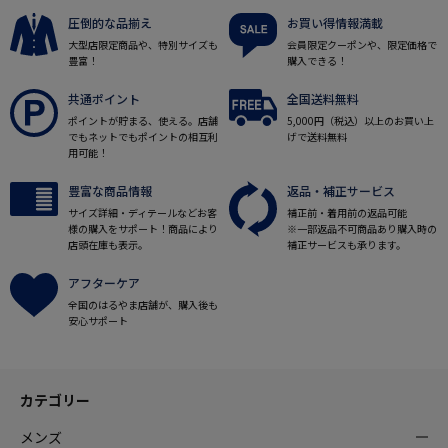
圧倒的な品揃え
お買い得情報満載
大型店限定商品や、特別サイズも
会員限定クーポンや、限定価格で
豊富！
購入できる！
共通ポイント
全国送料無料
ポイントが貯まる、使える。店舗
5,000円（税込）以上のお買い上
でもネットでもポイントの相互利
げで送料無料
用可能！
豊富な商品情報
返品・補正サービス
サイズ詳細・ディテールなどお客
補正前・着用前の返品可能
様の購入をサポート！商品により
※一部返品不可商品あり購入時の
店頭在庫も表示。
補正サービスも承ります。
アフターケア
全国のはるやま店舗が、購入後も
安心サポート
カテゴリー
メンズ