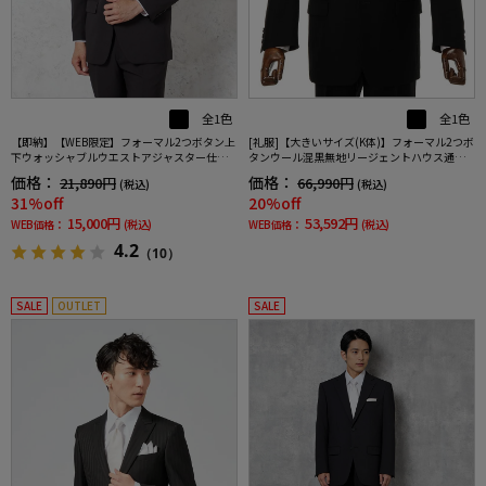
全1色
全1色
【即納】【WEB限定】フォーマル2つボタン上
[礼服]【大きいサイズ(K体)】フォーマル2つボ
下ウォッシャブルウエストアジャスター仕様
タンウール混黒無地リージェントハウス通年
黒無地通年礼服
礼服【定番】
価格：
価格：
21,890円
66,990円
(税込)
(税込)
31%off
20%off
15,000円
53,592円
WEB価格：
(税込)
WEB価格：
(税込)
4.2
（10）
SALE
OUTLET
SALE