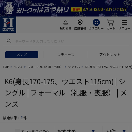
お知らせ
店舗情報
カテゴリー
カート
メニュー
 ギフトにおすすめ
#セットアップ スーツ
#長袖 ワイシャツ
#スー
メンズ
レディース
アウトレット
TOP
メンズ
フォーマル（礼服・喪服）
シングル
K6(身長170-175、ウエスト115cm
K6(身長170-175、ウエスト115cm) | シ
ングル | フォーマル（礼服・喪服） | メ
ンズ
1
検索結果：
件
カラーをまとめる