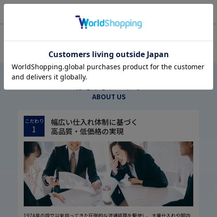
OFFICIAL SNS
はるやまについて
ABOUT US
幅広い仕入れ体制に基づく
こだわり
1
高品質・低価格の実現
1974年の設立以来培ってきた圧倒的な流通経路を駆使し、大量仕入れや国内