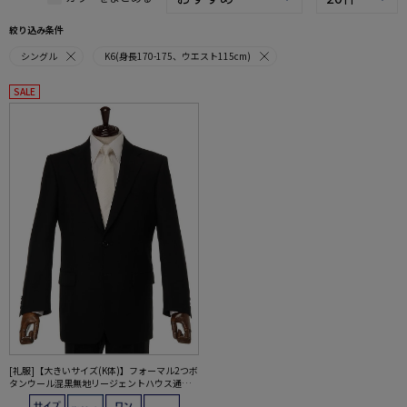
絞り込み条件
シングル
K6(身長170-175、ウエスト115cm)
SALE
[礼服]【大きいサイズ(K体)】フォーマル2つボ
タンウール混黒無地リージェントハウス通年
礼服【定番】