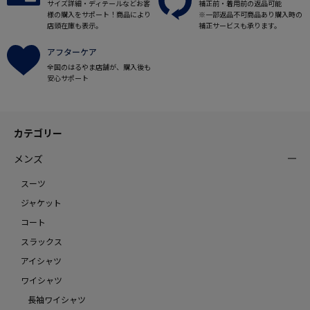
サイズ詳細・ディテールなどお客
補正前・着用前の返品可能
様の購入をサポート！商品により
※一部返品不可商品あり購入時の
店頭在庫も表示。
補正サービスも承ります。
アフターケア
全国のはるやま店舗が、購入後も
安心サポート
カテゴリー
メンズ
スーツ
ジャケット
コート
スラックス
アイシャツ
ワイシャツ
長袖ワイシャツ