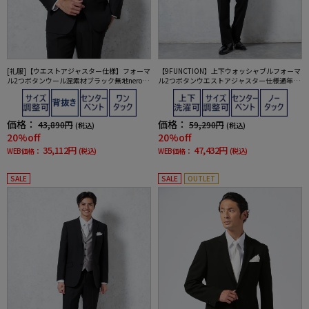
[礼服]【ウエストアジャスター仕様】フォーマ
【9FUNCTION】上下ウォッシャブルフォーマ
ル2つボタンウール混素材ブラック無地nero通
ル2つボタンウエストアジャスター仕様通年礼
年礼服【スリムデザイン】
服【i-Formalアイフォーマル】
価格：
価格：
43,890円
59,290円
(税込)
(税込)
20%off
20%off
35,112円
47,432円
WEB価格：
(税込)
WEB価格：
(税込)
SALE
SALE
OUTLET