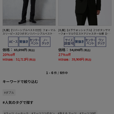
[礼服]【リバーシブルベスト付き】フォーマル
[礼服]【上下ウォッシャブル】2つボタンサマ
スリーピース2つボタンリバーシブルベストne
ーフォーマルウエストアジャスター仕様【i-Fo
ro通年礼服【定番】【スリムデザイン】
rmalアイフォーマル】春夏礼服【定番】
価格：
価格：
65,890円
54,890円
(税込)
(税込)
20%off
27%off
52,712円
39,900円
WEB価格：
(税込)
WEB価格：
(税込)
1 - 6
6
件 /
件中
キーワードで絞り込む
#ダブル
#人気のタグで探す
#スーツ ノータック
#スーツ 2つボタン
#洗える スーツ
#スーツ 30代