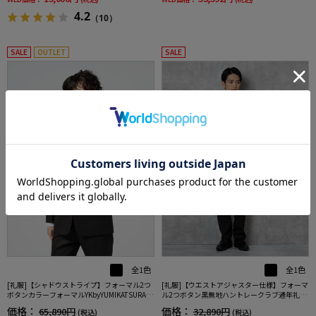
4.2
（10）
SALE
OUTLET
SALE
全1色
全1色
[礼服]【シャドウストライプ】フォーマル2つ
[礼服]【ウエストアジャスター仕様】フォーマ
ボタンカラーフォーマルYKbyYUMIKATSURAセ
ル2つボタン黒無地ハントレークラブ通年礼服
レモニー通年礼服
【定番】
価格：
価格：
65,890円
32,890円
(税込)
(税込)