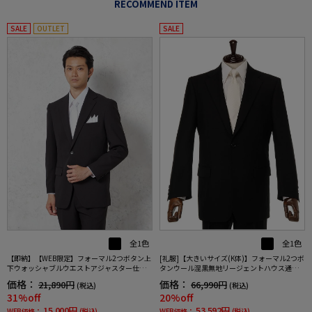
RECOMMEND ITEM
SALE
OUTLET
SALE
全1色
全1色
【即納】【WEB限定】フォーマル2つボタン上
[礼服]【大きいサイズ(K体)】フォーマル2つボ
下ウォッシャブルウエストアジャスター仕様
タンウール混黒無地リージェントハウス通年
黒無地通年礼服
礼服【定番】
価格：
価格：
21,890円
66,990円
(税込)
(税込)
31%off
20%off
15,000円
53,592円
WEB価格：
(税込)
WEB価格：
(税込)