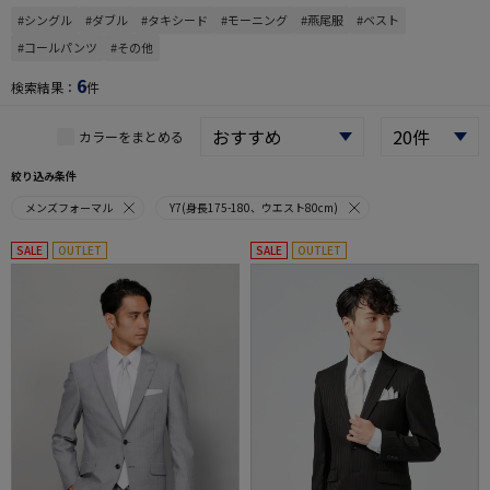
#シングル
#ダブル
#タキシード
#モーニング
#燕尾服
#ベスト
#コールパンツ
#その他
6
検索結果：
件
カラーをまとめる
絞り込み条件
メンズフォーマル
Y7(身長175-180、ウエスト80cm)
SALE
OUTLET
SALE
OUTLET