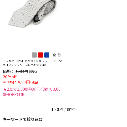
全3色
【シルク100%】ネクタイレギュラードットne
ro【フレッシャーズにもおすすめ】
価格：
5,489円
(税込)
20%off
4,391円
WEB価格：
(税込)
★2点で1,000円OFF／3点で3,00
0円OFF対象
1 - 3
3
件 /
件中
キーワードで絞り込む