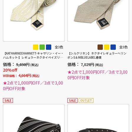
全3色
全3色
【KATHARINEEHAMNETT-キャサリン・イー・
【シルクリネン】ネクタイレギュラーヘリン
ハムネット-】レギュラーネクタイペイズリー
ボンS＆MBLUELABEL春夏
柄シルク100%7.5cm巾
価格：
価格：
5,830円
7,029円
(税込)
(税込)
20%off
★2点で1,000円OFF／3点で3,00
4,664円
WEB価格：
(税込)
0円OFF対象
★2点で1,000円OFF／3点で3,00
0円OFF対象
SALE
SALE
OUTLET