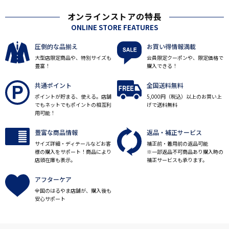
オンラインストアの特長
ONLINE STORE FEATURES
圧倒的な品揃え
お買い得情報満載
大型店限定商品や、特別サイズも
会員限定クーポンや、限定価格で
豊富！
購入できる！
共通ポイント
全国送料無料
ポイントが貯まる、使える。店舗
5,000円（税込）以上のお買い上
でもネットでもポイントの相互利
げで送料無料
用可能！
豊富な商品情報
返品・補正サービス
サイズ詳細・ディテールなどお客
補正前・着用前の返品可能
様の購入をサポート！商品により
※一部返品不可商品あり購入時の
店頭在庫も表示。
補正サービスも承ります。
アフターケア
全国のはるやま店舗が、購入後も
安心サポート