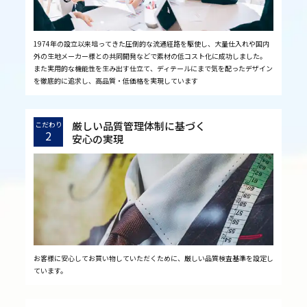
1974年の設立以来培ってきた圧倒的な流通経路を駆使し、大量仕入れや国内
外の生地メーカー様との共同開発などで素材の低コスト化に成功しました。
また実用的な機能性を生み出す仕立て、ディテールにまで気を配ったデザイン
を徹底的に追求し、高品質・低価格を実現しています
厳しい品質管理体制に基づく
こだわり
2
安心の実現
お客様に安心してお買い物していただくために、厳しい品質検査基準を設定し
ています。