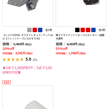
全3色
全4色
【シルク100%】ネクタイレギュラードットne
蝶ネクタイドットフォーマルセレモニー結婚
ro【フレッシャーズにもおすすめ】
式通年
価格：
価格：
5,489円
4,389円
(税込)
(税込)
20%off
55%off
4,391円
1,990円
WEB価格：
(税込)
WEB価格：
(税込)
5.0
（1）
★2点で1,000円OFF／3点で3,00
0円OFF対象
SALE