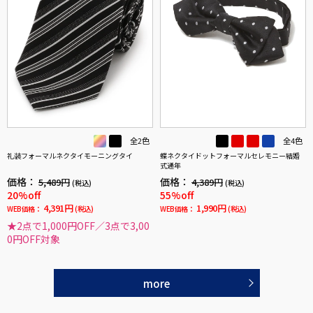
全2色
全4色
礼装フォーマルネクタイモーニングタイ
蝶ネクタイドットフォーマルセレモニー結婚
式通年
価格：
価格：
5,489円
4,389円
(税込)
(税込)
20%off
55%off
4,391円
1,990円
WEB価格：
(税込)
WEB価格：
(税込)
★2点で1,000円OFF／3点で3,00
0円OFF対象
more