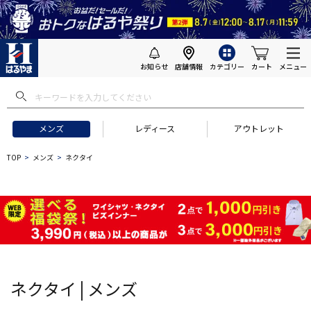
お知らせ
店舗情報
カテゴリー
カート
メニュー
 ギフトにおすすめ
#セットアップ スーツ
#長袖 ワイシャツ
#スー
メンズ
レディース
アウトレット
TOP
メンズ
ネクタイ
ネクタイ | メンズ