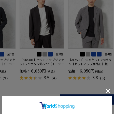
全3色
全3色
全4色
トアップジャケ
【AIRSUIT】セットアップジャケ
【AIRSUIT】ジャケット2つボタ
ワ（イージー
ット2つボタン防シワ（イージー
ン【セットアップ商品有】接触
年吸汗速乾
ケア）ストレッチ通年吸汗速乾
冷感吸汗速乾UVカット無地春夏
6,050円
6,050円
価格：
価格：
税込)
(税込)
(税込)
UVカット
0
3.5
3.8
（1）
（4）
（5）
more