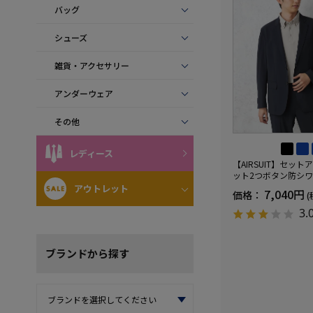
バッグ
シューズ
雑貨・アクセサリー
アンダーウェア
その他
レディース
【AIRSUIT】セッ
ット2つボタン防シ
ケア）ストレッチ通
アウトレット
7,040円
価格：
(
UVカット春夏
3.
ブランド
から探す