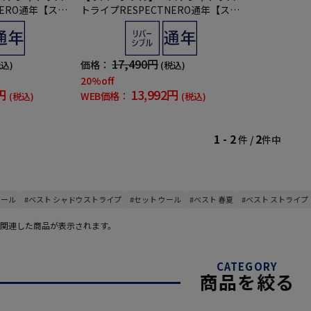
NERO通年【スリ
トライプRESPECTNERO通年【スリ
ムデザイン】
17,490円
価格：
税込)
(税込)
20%off
円
13,992円
WEB価格：
(税込)
(税込)
1 - 2
2
件 /
件中
ウール
#ベスト シャドウストライプ
#セット ウール
#ベスト 春夏
#ベスト ストライプ
関連した商品が表示されます。
CATEGORY
商品を絞る