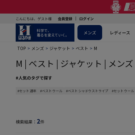
こんにちは、ゲスト様
会員登録
ログイン
科学で、
メンズ
レディース
着るを変えていく。
TOP
メンズ
ジャケット
ベスト
M
M | ベスト | ジャケット | メンズ
#人気のタグで探す
#セット 通年
#ベスト ウール
#ベスト シャドウストライプ
#セット ウール
2
検索結果：
件