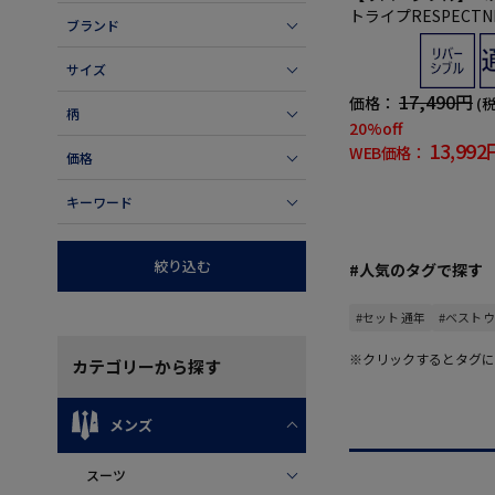
トライプRESPECT
ブランド
ムデザイン】
サイズ
17,490円
価格：
(
柄
20%off
13,992
WEB価格：
価格
キーワード
絞り込む
#人気のタグで探す
#セット 通年
#ベスト 
※クリックするとタグに
カテゴリー
から探す
メンズ
スーツ