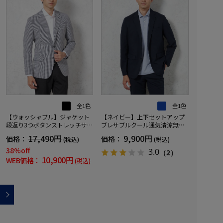
全1色
全1色
【ウォッシャブル】ジャケット
【ネイビー】上下セットアップ
段返り3つボタンストレッチサッ
ブレサブルクール通気清涼無地
カー素材軽量マイクロチェック
春夏
17,490円
9,900円
価格：
価格：
(税込)
(税込)
春夏
38%off
3.0
（2）
10,900円
WEB価格：
(税込)