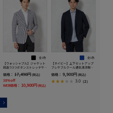
全1色
全1色
【ウォッシャブル】ジャケット
【ネイビー】上下セットアップ
段返り3つボタンストレッチサッ
ブレサブルクール通気清涼無地
カー素材軽量マイクロチェック
春夏
17,490円
9,900円
価格：
価格：
(税込)
(税込)
春夏
38%off
3.0
（2）
10,900円
WEB価格：
(税込)