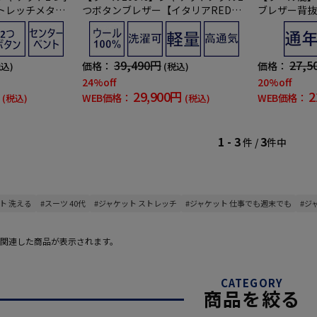
トレッチメタル
つボタンブレザー【イタリアREDA
ブレザー背抜
限定】【セットア
社製】通気性耐シワ性紺無地
ウス通年【定
39,490円
27,5
価格：
価格：
税込)
(税込)
24%off
20%off
29,900円
2
WEB価格：
WEB価格：
(税込)
(税込)
1 - 3
3
件 /
件中
ト 洗える
#スーツ 40代
#ジャケット ストレッチ
#ジャケット 仕事でも週末でも
#ジ
関連した商品が表示されます。
CATEGORY
商品を絞る