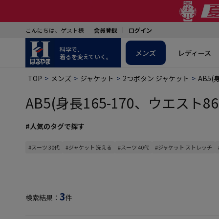
こんにちは、ゲスト様
会員登録
ログイン
科学で、
メンズ
レディース
着るを変えていく。
TOP
メンズ
ジャケット
2つボタン ジャケット
AB5(
AB5(身長165-170、ウエスト86
#人気のタグで探す
#スーツ 30代
#ジャケット 洗える
#スーツ 40代
#ジャケット ストレッチ
3
検索結果：
件