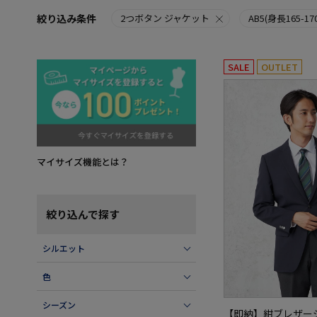
絞り込み条件
2つボタン ジャケット
AB5(身長165-1
SALE
OUTLET
マイサイズ機能とは？
絞り込んで探す
シルエット
色
シーズン
【即納】紺ブレザー