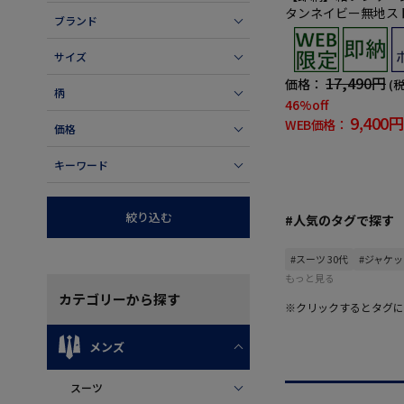
タンネイビー無地ス
ブランド
ボタン通年【WEB
ップ対応】
サイズ
17,490円
価格：
(
柄
46%off
9,400円
WEB価格：
価格
キーワード
絞り込む
#人気のタグで探す
#スーツ 30代
#ジャケッ
もっと見る
カテゴリー
から探す
※クリックするとタグに
メンズ
スーツ