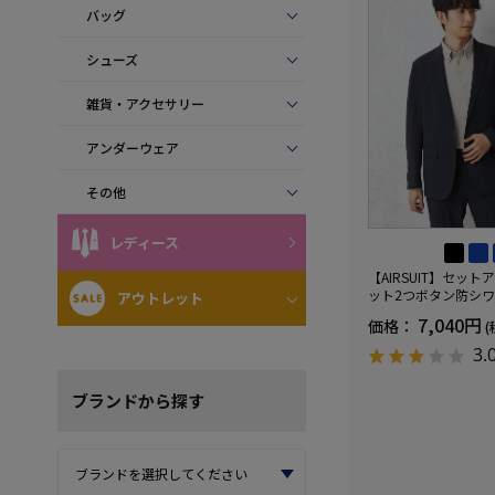
バッグ
シューズ
雑貨・アクセサリー
アンダーウェア
その他
レディース
【AIRSUIT】セッ
ット2つボタン防シ
アウトレット
ケア）ストレッチ通
7,040円
価格：
(
UVカット春夏
3.
ブランド
から探す