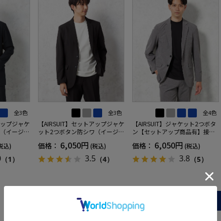
全3色
全3色
全4色
トアップジャケ
【AIRSUIT】セットアップジャケ
【AIRSUIT】ジャケット2つボタ
ワ（イージー
ット2つボタン防シワ（イージー
ン【セットアップ商品有】接触
年吸汗速乾
ケア）ストレッチ通年吸汗速乾
冷感吸汗速乾UVカット無地春夏
6,050円
6,050円
価格：
価格：
税込)
(税込)
(税込)
UVカット
0
3.5
3.8
（1）
（4）
（5）
more