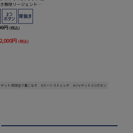
き無地リージェントハ
番】
00円
(税込)
2,000円
(税込)
ャケット 同窓会で着こなす
#スーツ ストレッチ
#ジャケット 2つボタン