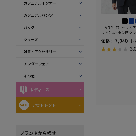
カジュアルインナー
カジュアルパンツ
バッグ
【AIRSUIT】セッ
ット2つボタン防シ
ケア）ストレッチ通
シューズ
7,040円
価格：
(
UVカット春夏
3.
雑貨・アクセサリー
アンダーウェア
その他
レディース
アウトレット
ブランド
から探す