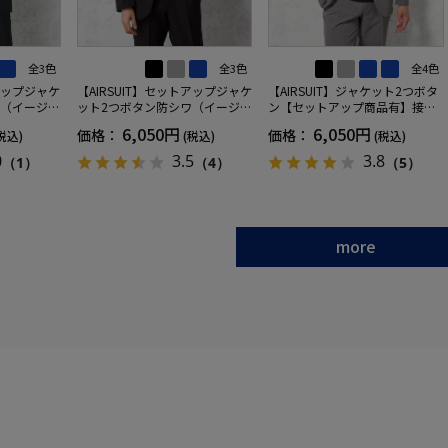
全3色
全3色
全4色
トアップジャケ
【AIRSUIT】セットアップジャケ
【AIRSUIT】ジャケット2つボタ
ワ（イージー
ット2つボタン防シワ（イージー
ン【セットアップ商品有】接触
年吸汗速乾
ケア）ストレッチ通年吸汗速乾
冷感吸汗速乾UVカット無地春夏
6,050円
6,050円
価格：
価格：
税込)
(税込)
(税込)
UVカット
0
3.5
3.8
（1）
（4）
（5）
more