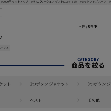
#9000円 セットアップ
#リカバリーウェア ギフトにおすすめ
#セットアップ スーツ
-
0
件 /
件中
む
ベージュ
CATEGORY
商品を絞る
ャケット
2つボタン ジャケット
3つボタン 
ベスト
その他