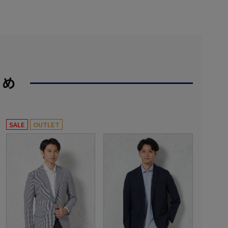
すめ
SALE
OUTLET