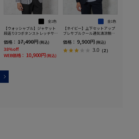
全1色
全1色
【ウォッシャブル】ジャケット
【ネイビー】上下セットアップ
段返り3つボタンストレッチサッ
ブレサブルクール通気清涼無地
カー素材軽量マイクロチェック
春夏
17,490円
9,900円
価格：
価格：
(税込)
(税込)
春夏
38%off
3.0
（2）
10,900円
WEB価格：
(税込)