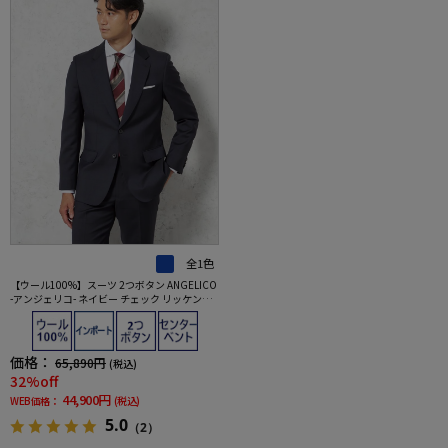
全1色
【ウール100%】スーツ 2つボタン ANGELICO
-アンジェリコ- ネイビー チェック リッケンバ
ッカー 通年
価格：
65,890円
(税込)
32%off
44,900円
WEB価格：
(税込)
5.0
（2）