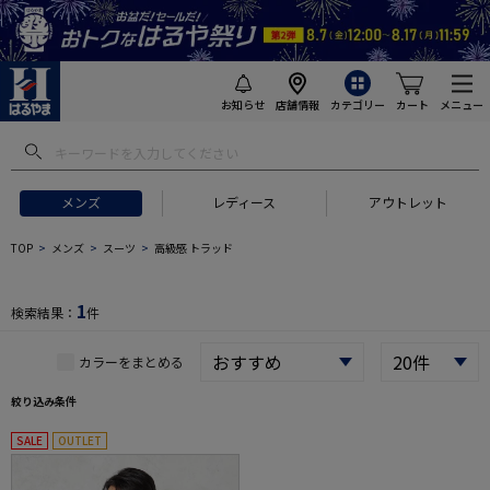
お知らせ
店舗情報
カテゴリー
カート
メニュー
 ギフトにおすすめ
#セットアップ スーツ
#長袖 ワイシャツ
#スー
メンズ
レディース
アウトレット
TOP
メンズ
スーツ
高級感 トラッド
1
検索結果：
件
カラーをまとめる
絞り込み条件
SALE
OUTLET