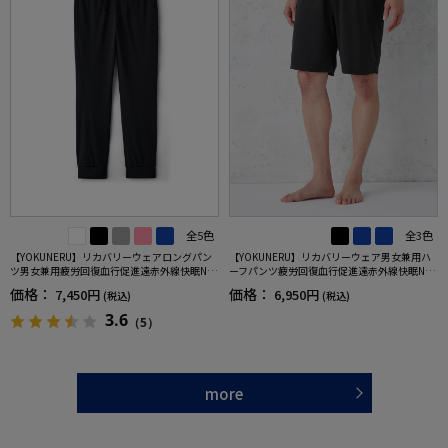
全5色
全3色
【YOKUNERU】リカバリーウェアロングパン
【YOKUNERU】リカバリーウェア男女兼用ハ
ツ男女兼用疲労回復血行促進遠赤外線快眠NA
ーフパンツ疲労回復血行促進遠赤外線快眠NA
NOMIX(R)【一般医療機器】SS～LLサイズ
NOMIX(R)【一般医療機器】SS～LLサイズ
価格：
価格：
7,450円
6,950円
(税込)
(税込)
3.6
（5）
more