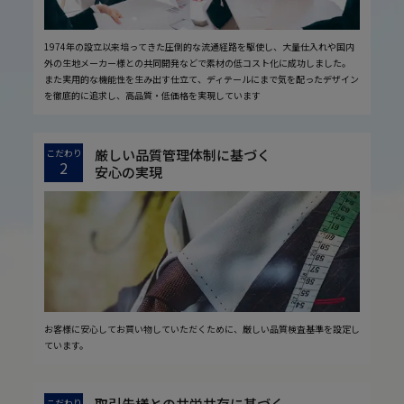
1974年の設立以来培ってきた圧倒的な流通経路を駆使し、大量仕入れや国内
外の生地メーカー様との共同開発などで素材の低コスト化に成功しました。
また実用的な機能性を生み出す仕立て、ディテールにまで気を配ったデザイン
を徹底的に追求し、高品質・低価格を実現しています
厳しい品質管理体制に基づく
こだわり
2
安心の実現
お客様に安心してお買い物していただくために、厳しい品質検査基準を設定し
ています。
取引先様との共栄共存に基づく
こだわり