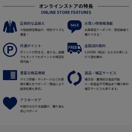
オンラインストアの特長
ONLINE STORE FEATURES
圧倒的な品揃え
お買い得情報満載
大型店限定商品や、特別サイズも
会員限定クーポンや、限定価格で
豊富！
購入できる！
共通ポイント
全国送料無料
ポイントが貯まる、使える。店舗
5,000円（税込）以上のお買い上
でもネットでもポイントの相互利
げで送料無料
用可能！
豊富な商品情報
返品・補正サービス
サイズ詳細・ディテールなどお客
補正前・着用前の返品可能
様の購入をサポート！商品により
※一部返品不可商品あり購入時の
店頭在庫も表示。
補正サービスも承ります。
アフターケア
全国のはるやま店舗が、購入後も
安心サポート