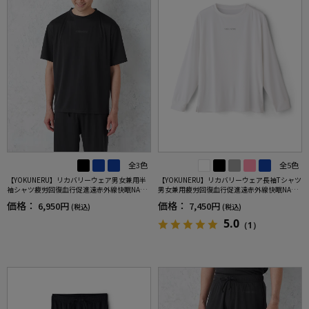
全3色
全5色
【YOKUNERU】リカバリーウェア男女兼用半
【YOKUNERU】リカバリーウェア長袖Tシャツ
袖シャツ疲労回復血行促進遠赤外線快眠NANO
男女兼用疲労回復血行促進遠赤外線快眠NANO
MIX(R)【一般医療機器】SS～LLサイズ
MIX(R)【一般医療機器】SS～LLサイズ
価格：
価格：
6,950円
7,450円
(税込)
(税込)
5.0
（1）