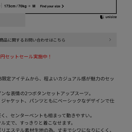
173cm / 70kg
M
Find your size
商品に関するお問い合わせはこちら
000円セットセール実施中！
B限定アイテムから、程よいカジュアル感が魅力のセッ
ダンな表情の2つボタンセットアップスーツ。
、ジャケット、パンツともにベーシックなデザインで仕
軽く、センターベントも相まって動きやすい。
クル丈で、すっきりと着こなせます。
ポリエステル素材生地の為、丈夫でシワになりにくく、