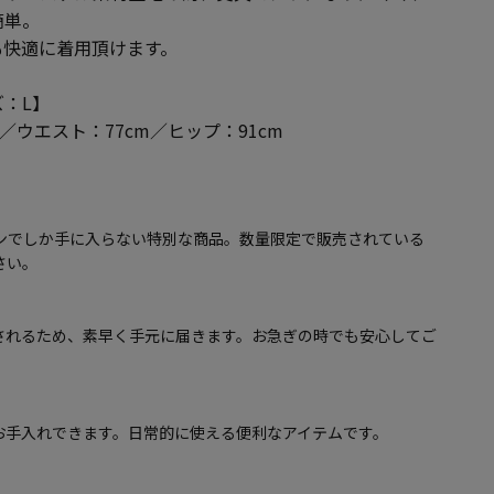
簡単。
も快適に着用頂けます。
：L】
m／ウエスト：77cm／ヒップ：91cm
インでしか手に入らない特別な商品。数量限定で販売されている
さい。
されるため、素早く手元に届きます。お急ぎの時でも安心してご
お手入れできます。日常的に使える便利なアイテムです。