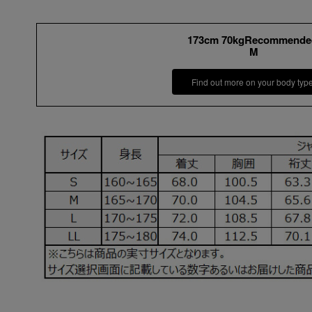
173cm 70kgRecommende
M
Find out more on your body typ