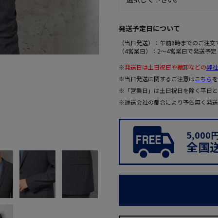
発送予定日について
（当日発送）：午前9時までのご注文
（4営業日）：2～4営業日で発送予定
※
発送日は土日祝日や棚卸などの
弊社
※当日発送に関するご注意は
こちら
を
※「営業日」は土日祝日を除く平日と
※運送会社の都合により予告無く発送
5,00
全国