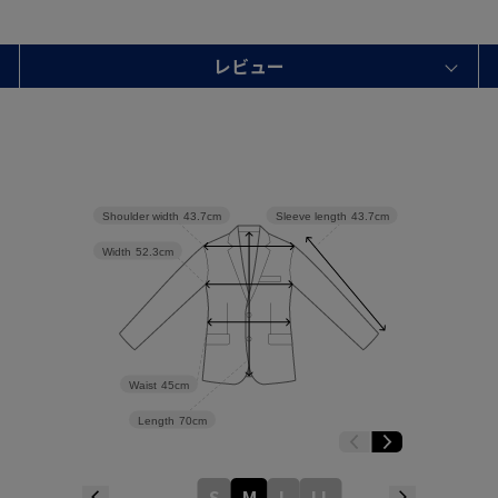
レビュー
Shoulder width
43.7cm
Sleeve length
43.7cm
Width
52.3cm
Waist
45cm
Length
70cm
S
M
L
LL