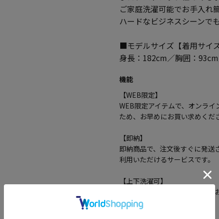
ご家庭洗濯可能でお手入れ
ハードなビジネスシーンで
■モデルサイズ【着用サイズ
身長：182cm／胸囲：93c
機能
【WEB限定】
WEB限定アイテムで、オンラ
ため、お早めにお買い求めくだ
【即納】
即納商品で、注文後すぐに発送
利用いただけるサービスです。
【上下洗濯可】
上下ともに洗濯可能で、手軽に
【ストレッチ】