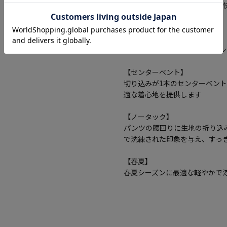
ストレッチ素材で動きやすく、
着用できます。
【2つボタン】
2つボタンのデザインで、クラ
【センターベント】
切り込みが1本のセンターベン
適な着心地を提供します
【ノータック】
パンツの腰回りに生地の折り込
で洗練された印象を与え、すっ
【春夏】
春夏シーズンに最適な軽やかで