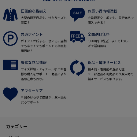
圧倒的な品揃え
お買い得情報満載
大型店限定商品や、特別サイズも
会員限定クーポンや、限定価格で
豊富！
購入できる！
共通ポイント
全国送料無料
ポイントが貯まる、使える。店舗
5,000円（税込）以上のお買い上
でもネットでもポイントの相互利
げで送料無料
用可能！
豊富な商品情報
返品・補正サービス
サイズ詳細・ディテールなどお客
補正前・着用前の返品可能
様の購入をサポート！商品により
※一部返品不可商品あり購入時の
店頭在庫も表示。
補正サービスも承ります。
アフターケア
全国のはるやま店舗が、購入後も
安心サポート
カテゴリー