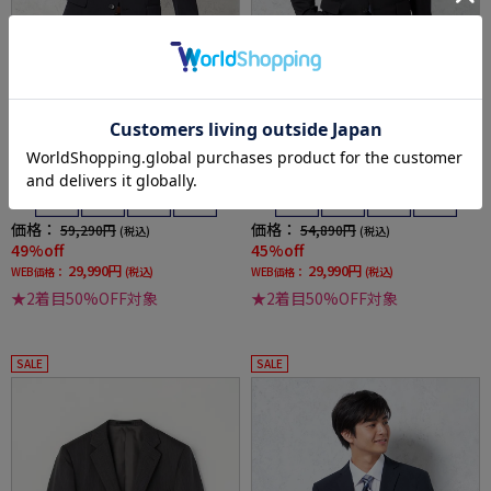
全1色
全2色
【上下ウォッシャブル】スーツ 2つボタン ニ
【上下ウォッシャブル】スーツ 2つボタン ノ
ット ストレッチ 定番 ネイビー シャドウストラ
ータック シャドウストライプ リッケンバッカ
イプ リッケンバッカー【i-Suit-アイスーツ-】
ー 通年
通年
価格：
価格：
59,290円
54,890円
(税込)
(税込)
49%off
45%off
29,990円
29,990円
WEB価格：
(税込)
WEB価格：
(税込)
★2着目50%OFF対象
★2着目50%OFF対象
SALE
SALE