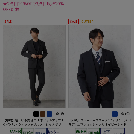
★2点目10%OFF/3点目以降20%
OFF対象
SALE
SALE
OUTLET
全3色
全1色
【即納】裾上げ不要 通年 上下セットアップ T
【即納】スリーピーススーツ 2つボタン【WEB
OKYO RUN ウォッシャブル ストレッチ ダブル
限定】上下ウォッシャブル ネイビー シャドウ
フェイス生地 背抜き2ボタンジャケット ウエ
ストライプ 3シーズン対応
ストシャーリングノータックパンツ