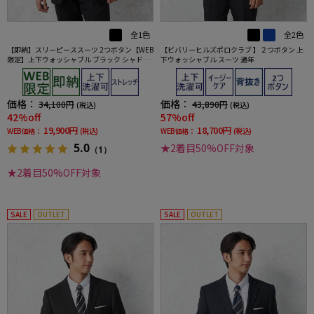
全1色
全2色
【即納】スリーピーススーツ 2つボタン【WEB
【ビバリーヒルズポロクラブ 】２つボタン 上
限定】上下ウォッシャブル ブラック シャドウ
下ウォッシャブル スーツ 通年
ストライプ 3シーズン対応
価格：
価格：
34,100円
43,890円
(税込)
(税込)
42%off
57%off
19,900円
18,700円
WEB価格：
(税込)
WEB価格：
(税込)
5.0
★2着目50%OFF対象
（1）
★2着目50%OFF対象
SALE
OUTLET
SALE
OUTLET