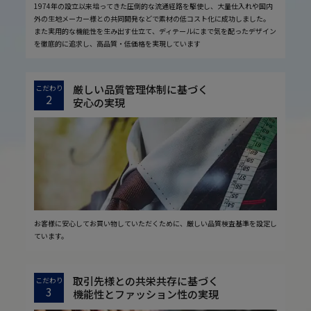
1974年の設立以来培ってきた圧倒的な流通経路を駆使し、大量仕入れや国内
外の生地メーカー様との共同開発などで素材の低コスト化に成功しました。
また実用的な機能性を生み出す仕立て、ディテールにまで気を配ったデザイン
を徹底的に追求し、高品質・低価格を実現しています
厳しい品質管理体制に基づく
こだわり
2
安心の実現
お客様に安心してお買い物していただくために、厳しい品質検査基準を設定し
ています。
取引先様との共栄共存に基づく
こだわり
3
機能性とファッション性の実現