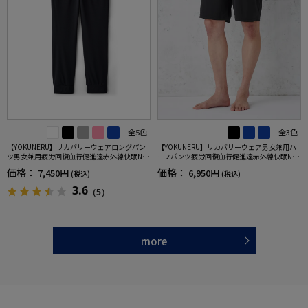
全5色
全3色
【YOKUNERU】リカバリーウェアロングパン
【YOKUNERU】リカバリーウェア男女兼用ハ
ツ男女兼用疲労回復血行促進遠赤外線快眠NA
ーフパンツ疲労回復血行促進遠赤外線快眠NA
NOMIX(R)【一般医療機器】SS～LLサイズ
NOMIX(R)【一般医療機器】SS～LLサイズ
価格：
価格：
7,450円
6,950円
(税込)
(税込)
3.6
（5）
more