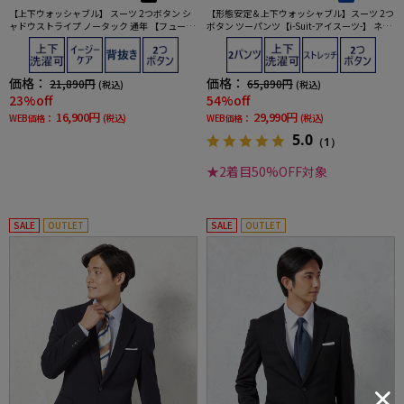
【上下ウォッシャブル】 スーツ 2つボタン シ
【形態安定＆上下ウォッシャブル】スーツ 2つ
ャドウストライプ ノータック 通年 【フュージ
ボタン ツーパンツ【i-Suit-アイスーツ-】 ネイ
ョンクラブ】
ビー シャドウストライプ リッケンバッカー 通
年
価格：
価格：
21,890円
65,890円
(税込)
(税込)
23%off
54%off
16,900円
29,990円
WEB価格：
(税込)
WEB価格：
(税込)
5.0
（1）
★2着目50%OFF対象
SALE
OUTLET
SALE
OUTLET