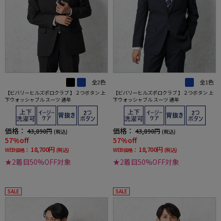
全2色
全1色
【ビバリーヒルズポロクラブ 】２つボタン 上
【ビバリーヒルズポロクラブ 】２つボタン 上
下ウォッシャブル スーツ 通年
下ウォッシャブル スーツ 通年
価格：
価格：
43,890円
43,890円
(税込)
(税込)
57%off
57%off
18,700円
18,700円
WEB価格：
(税込)
WEB価格：
(税込)
★2着目50%OFF対象
★2着目50%OFF対象
SALE
SALE