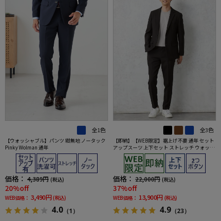
全1色
全3色
【ウォッシャブル】パンツ 紺無地 ノータック
【即納】【WEB限定】裾上げ不要 通年 セット
Pinky Wolman 通年
アップスーツ 上下セット ストレッチ ウォッシ
ャブル 【TOKYO RUN】
価格：
価格：
4,389円
22,000円
(税込)
(税込)
20%off
37%off
3,490円
13,900円
WEB価格：
(税込)
WEB価格：
(税込)
4.0
4.9
（1）
（23）