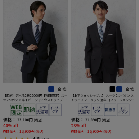
全1色
全2色
【即納】選べる2着22000円【WEB限定】スー
【上下ウォッシャブル】 スーツ 2つボタン ス
ツ 2つボタン ネイビー シャドウストライプ 上
トライプ ノータック 通年 【フュージョンクラ
下ウォッシャブル 3シーズン対応
ブ】
価格：
価格：
23,100円
21,890円
(税込)
(税込)
40%off
23%off
13,900円
16,900円
WEB価格：
(税込)
WEB価格：
(税込)