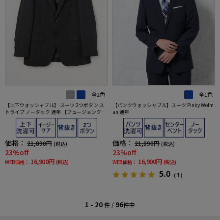
全2色
全1色
【上下ウォッシャブル】 スーツ 2つボタン ス
【パンツウォッシャブル】スーツ Pinky Wolm
トライプ ノータック 通年 【フュージョンクラ
an 通年
ブ】
価格：
価格：
21,890円
21,890円
(税込)
(税込)
23%off
23%off
16,900円
16,900円
WEB価格：
(税込)
WEB価格：
(税込)
5.0
（1）
1 - 20
96
件 /
件中