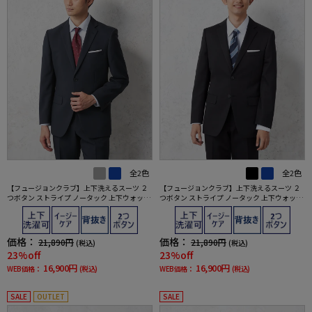
全2色
全2色
【フュージョンクラブ】上下洗えるスーツ ２
【フュージョンクラブ】上下洗えるスーツ ２
つボタン ストライプ ノータック 上下ウォッシ
つボタン ストライプ ノータック 上下ウォッシ
ャブル 通年 ポリエステル100%
ャブル 通年 ポリエステル100%
価格：
価格：
21,890円
21,890円
(税込)
(税込)
23%off
23%off
16,900円
16,900円
WEB価格：
(税込)
WEB価格：
(税込)
SALE
OUTLET
SALE