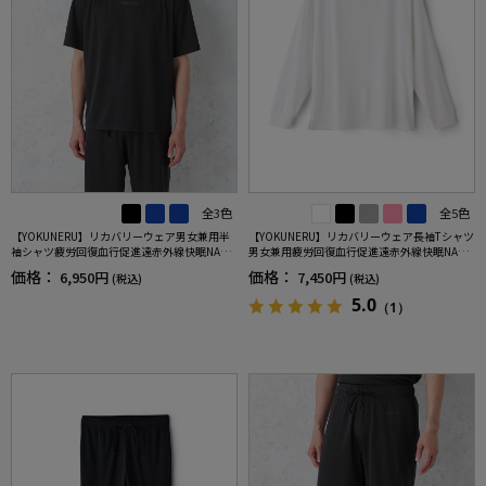
全3色
全5色
【YOKUNERU】リカバリーウェア男女兼用半
【YOKUNERU】リカバリーウェア長袖Tシャツ
袖シャツ疲労回復血行促進遠赤外線快眠NANO
男女兼用疲労回復血行促進遠赤外線快眠NANO
MIX(R)【一般医療機器】SS～LLサイズ
MIX(R)【一般医療機器】SS～LLサイズ
価格：
価格：
6,950円
7,450円
(税込)
(税込)
5.0
（1）