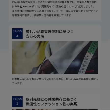
1974年の設立以来培ってきた圧倒的な流通経路を駆使し、大量仕入れや国内
外の生地メーカー様との共同開発などで素材の低コスト化に成功しました。
また実用的な機能性を生み出す仕立て、ディテールにまで気を配ったデザイン
を徹底的に追求し、高品質・低価格を実現しています
厳しい品質管理体制に基づく
こだわり
2
安心の実現
お客様に安心してお買い物していただくために、厳しい品質検査基準を設定し
ています。
取引先様との共栄共存に基づく
こだわり
3
機能性とファッション性の実現