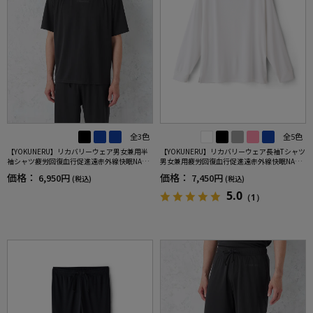
全3色
全5色
【YOKUNERU】リカバリーウェア男女兼用半
【YOKUNERU】リカバリーウェア長袖Tシャツ
袖シャツ疲労回復血行促進遠赤外線快眠NANO
男女兼用疲労回復血行促進遠赤外線快眠NANO
MIX(R)【一般医療機器】SS～LLサイズ
MIX(R)【一般医療機器】SS～LLサイズ
価格：
価格：
6,950円
7,450円
(税込)
(税込)
5.0
（1）