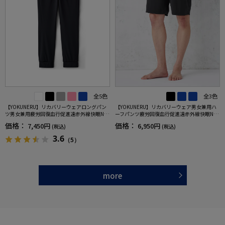
全5色
全3色
【YOKUNERU】リカバリーウェアロングパン
【YOKUNERU】リカバリーウェア男女兼用ハ
ツ男女兼用疲労回復血行促進遠赤外線快眠NA
ーフパンツ疲労回復血行促進遠赤外線快眠NA
NOMIX(R)【一般医療機器】SS～LLサイズ
NOMIX(R)【一般医療機器】SS～LLサイズ
価格：
価格：
7,450円
6,950円
(税込)
(税込)
3.6
（5）
more