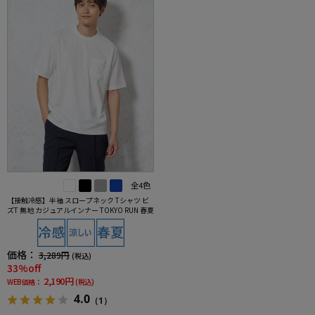
全4色
【接触冷感】半袖 スロープネック Tシャツ ビ
ズT 無地 カジュアルインナー TOKYO RUN 春夏
価格：
3,289円
(税込)
33%off
2,190円
WEB価格：
(税込)
4.0
（1）