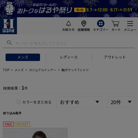
お知らせ
店舗情報
カテゴリー
カート
メニュー
 ギフトにおすすめ
#セットアップ スーツ
#長袖 ワイシャツ
#スー
メンズ
レディース
アウトレット
TOP
メンズ
カジュアルインナー
胸ポケット Tシャツ
1
検索結果：
件
カラーをまとめる
絞り込み条件
SALE
OUTLET