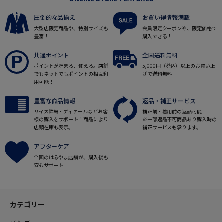
圧倒的な品揃え
お買い得情報満載
大型店限定商品や、特別サイズも
会員限定クーポンや、限定価格で
豊富！
購入できる！
共通ポイント
全国送料無料
ポイントが貯まる、使える。店舗
5,000円（税込）以上のお買い上
でもネットでもポイントの相互利
げで送料無料
用可能！
豊富な商品情報
返品・補正サービス
サイズ詳細・ディテールなどお客
補正前・着用前の返品可能
様の購入をサポート！商品により
※一部返品不可商品あり購入時の
店頭在庫も表示。
補正サービスも承ります。
アフターケア
全国のはるやま店舗が、購入後も
安心サポート
カテゴリー